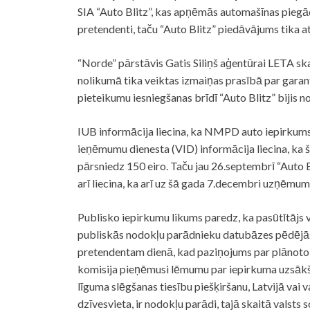
SIA “Auto Blitz”, kas apņēmās automašīnas piegā
pretendenti, taču “Auto Blitz” piedāvājums tika a
“Norde” pārstāvis Gatis Siliņš aģentūrai LETA ska
nolikumā tika veiktas izmaiņas prasībā par gara
pieteikumu iesniegšanas brīdī “Auto Blitz” bijis 
IUB informācija liecina, ka NMPD auto iepirkums 
ieņēmumu dienesta (VID) informācija liecina, ka š
pārsniedz 150 eiro. Taču jau 26.septembrī “Auto Bl
arī liecina, ka arī uz šā gada 7.decembri uzņēmu
Publisko iepirkumu likums paredz, ka pasūtītājs v
publiskās nodokļu parādnieku datubāzes pēdējās 
pretendentam dienā, kad paziņojums par plānoto 
komisija pieņēmusi lēmumu par iepirkuma uzsākša
līguma slēgšanas tiesību piešķiršanu, Latvijā vai v
dzīvesvieta, ir nodokļu parādi, tajā skaitā valst