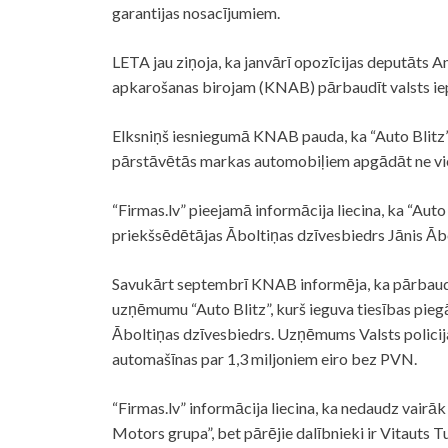
garantijas nosacījumiem.
LETA jau ziņoja, ka janvārī opozīcijas deputāts An
apkarošanas birojam (KNAB) pārbaudīt valsts iep
Elksniņš iesniegumā KNAB pauda, ka “Auto Blitz”
pārstāvētās markas automobiļiem apgādāt ne vienu
“Firmas.lv” pieejamā informācija liecina, ka “Aut
priekšsēdētājas Āboltiņas dzīvesbiedrs Jānis Ābo
Savukārt septembrī KNAB informēja, ka pārbaudē
uzņēmumu “Auto Blitz”, kurš ieguva tiesības pieg
Āboltiņas dzīvesbiedrs. Uzņēmums Valsts policij
automašīnas par 1,3 miljoniem eiro bez PVN.
“Firmas.lv” informācija liecina, ka nedaudz vairāk
Motors grupa”, bet pārējie dalībnieki ir Vitauts 