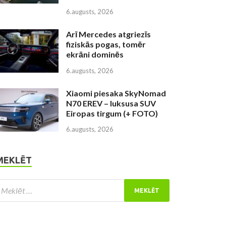
6.augusts, 2026
Arī Mercedes atgriezīs
fiziskās pogas, tomēr
ekrāni dominēs
6.augusts, 2026
Xiaomi piesaka SkyNomad
N70 EREV – luksusa SUV
Eiropas tirgum (+ FOTO)
6.augusts, 2026
MEKLĒT