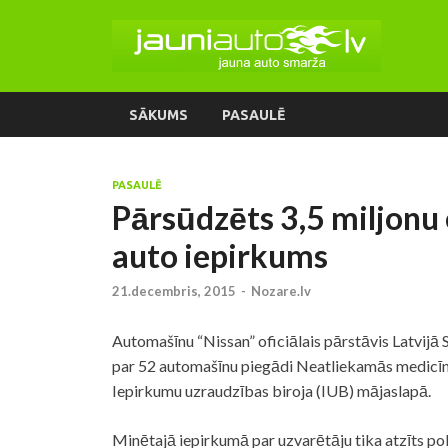
SĀKUMS
PASAULĒ
PASAULĒ
Pārsūdzēts 3,5 miljonu e
auto iepirkums
21.decembris, 2015
-
Nozare.lv
Automašīnu “Nissan” oficiālais pārstāvis Latvijā 
par 52 automašīnu piegādi Neatliekamās medicīn
Iepirkumu uzraudzības biroja (IUB) mājaslapā.
Minētajā iepirkumā par uzvarētāju tika atzīts po