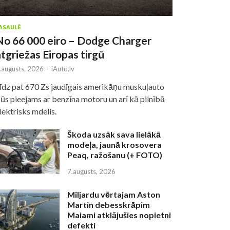
ASAULĒ
No 66 000 eiro – Dodge Charger
atgriežas Eiropas tirgū
.augusts, 2026
-
iAuto.lv
īdz pat 670 Zs jaudīgais amerikāņu muskuļauto
ūs pieejams ar benzīna motoru un arī kā pilnībā
lektrisks mdelis.
Škoda uzsāk sava lielākā
modeļa, jaunā krosovera
Peaq, ražošanu (+ FOTO)
7.augusts, 2026
Miljardu vērtajam Aston
Martin debesskrāpim
Maiami atklājušies nopietni
defekti