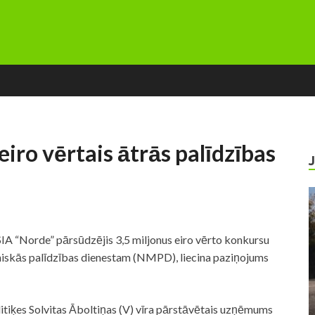
iro vērtais ātrās palīdzības
SIA “Norde” pārsūdzējis 3,5 miljonus eiro vērto konkursu
iskās palīdzības dienestam (NMPD), liecina paziņojums
litiķes Solvitas Āboltiņas (V) vīra pārstāvētais uzņēmums