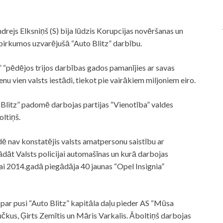
drejs Elksniņš (S) bija lūdzis Korupcijas novēršanas un
irkumos uzvarējušā “Auto Blitz” darbību.
 “pēdējos trijos darbības gados pamanījies ar savas
 vien valsts iestādi, tiekot pie vairākiem miljoniem eiro.
o Blitz” padomē darbojas partijas “Vienotība” valdes
ltiņš.
 nav konstatējis valsts amatpersonu saistību ar
ādāt Valsts policijai automašīnas un kurā darbojas
ai 2014.gadā piegādāja 40 jaunas “Opel Insignia”
 par pusi “Auto Blitz” kapitāla daļu pieder AS “Mūsa
Tučkus, Ģirts Zemītis un Māris Varkalis. Āboltiņš darbojas