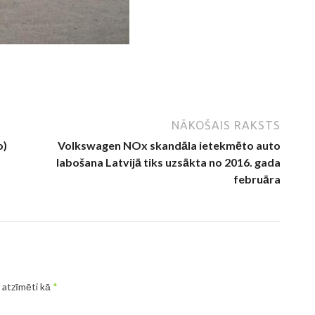
NĀKOŠAIS RAKSTS
o)
Volkswagen NOx skandāla ietekmēto auto
labošana Latvijā tiks uzsākta no 2016. gada
februāra
r atzīmēti kā
*