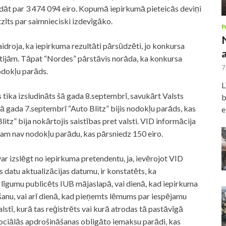
dāt par 3 474 094 eiro. Kopumā iepirkumā pieteicās deviņi
tzīts par saimnieciski izdevīgāko.
P
idroja, ka iepirkuma rezultāti pārsūdzēti, jo konkursa
ntijām. Tāpat “Nordes” pārstāvis norāda, ka konkursa
7
nodokļu parāds.
L
tika izsludināts šā gada 8.septembrī, savukārt Valsts
b
ā gada 7.septembrī “Auto Blitz” bijis nodokļu parāds, kas
e
itz” bija nokārtojis saistības pret valsti. VID informācija
mam nav nodokļu parādu, kas pārsniedz 150 eiro.
ar izslēgt no iepirkuma pretendentu, ja, ievērojot VID
datu aktualizācijas datumu, ir konstatēts, ka
līgumu publicēts IUB mājaslapā, vai dienā, kad iepirkuma
nu, vai arī dienā, kad pieņemts lēmums par iespējamu
alstī, kurā tas reģistrēts vai kurā atrodas tā pastāvīgā
s sociālās apdrošināšanas obligāto iemaksu parādi, kas