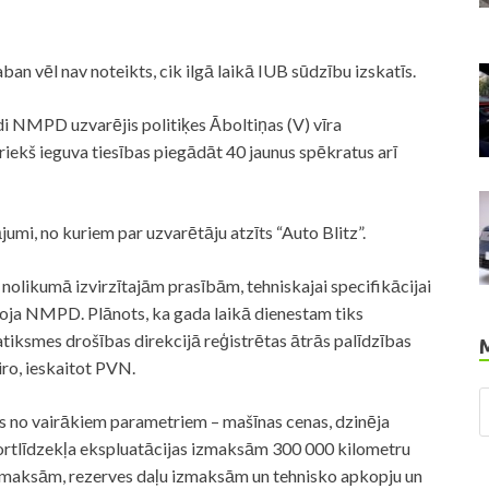
n vēl nav noteikts, cik ilgā laikā IUB sūdzību izskatīs.
i NMPD uzvarējis politiķes Āboltiņas (V) vīra
riekš ieguva tiesības piegādāt 40 jaunus spēkratus arī
mi, no kuriem par uzvarētāju atzīts “Auto Blitz”.
nolikumā izvirzītajām prasībām, tehniskajai specifikācijai
lvoja NMPD. Plānots, ka gada laikā dienestam tiks
atiksmes drošības direkcijā reģistrētas ātrās palīdzības
ro, ieskaitot PVN.
 no vairākiem parametriem – mašīnas cenas, dzinēja
ortlīdzekļa ekspluatācijas izmaksām 300 000 kilometru
aksām, rezerves daļu izmaksām un tehnisko apkopju un