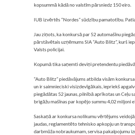
kopsummā kādā no valstīm pārsniedz 150 eiro.
IUB izvērtēs “Nordes” sūdzību pamatotību. Patlaba
Jau ziņots, ka konkursā par 52 automašīnu piegād
pārstāvētais uzņēmums SIA “Auto Blitz”, kurš iep
Valsts policijai.
Kopumā tika saņemti deviņi pretendentu piedāvāju
“Auto Blitz” piedāvājums atbilda visām konkursa 
un ir saimnieciski visizdevīgākais, iepriekš apga
piegādātas 52 jaunas, pilnībā aprīkotas un Ceļu s
brigāžu mašīnas par kopējo summu 4,02 miljoni ei
Saskaņā ar konkursa nolikumu vērtējums veidojās
jaudas, reglamentēto tehnisko apkopju un transp
darbmūža nobraukumam, servisa pakalpojumu izm