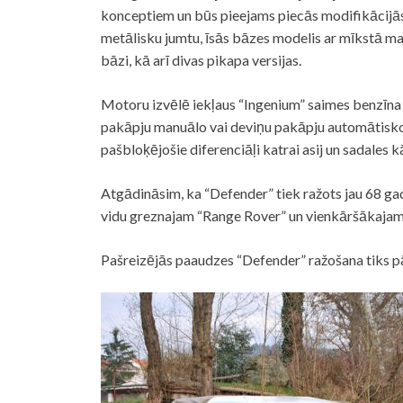
konceptiem un būs pieejams piecās modifikācijās, 
metālisku jumtu, īsās bāzes modelis ar mīkstā mat
bāzi, kā arī divas pikapa versijas.
Motoru izvēlē iekļaus “Ingenium” saimes benzīna 
pakāpju manuālo vai deviņu pakāpju automātisk
pašbloķējošie diferenciāļi katrai asij un sadale
Atgādināsim, ka “Defender” tiek ražots jau 68 ga
vidu greznajam “Range Rover” un vienkāršākajam
Pašreizējās paaudzes “Defender” ražošana tiks p