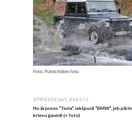
Foto: Publicitātes foto
IEPRIEKŠĒJAIS RAKSTS
No ārpuses “Tesla”, iekšpusē “BMW”, jeb pār
krievu gaumē (+ foto)