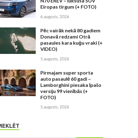
N70 EREV – luksusa SUV
Eiropas tirgum (+ FOTO)
6.augusts, 2026
Pēc vairāk nekā 80 gadiem
Donavā redzami Otrā
pasaules kara kuģu vraki (+
VIDEO)
5.augusts, 2026
Pirmajam super sporta
auto pasaulē 60 gadi –
Lamborghini piesaka īpašo
versiju 99 vienībās (+
FOTO)
5.augusts, 2026
MEKLĒT