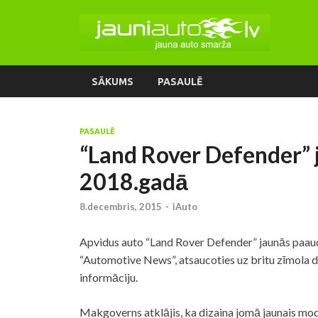
SĀKUMS
PASAULĒ
PASAULĒ
“Land Rover Defender” 
2018.gadā
8.decembris, 2015
-
iAuto
Apvidus auto “Land Rover Defender” jaunās paaud
“Automotive News”, atsaucoties uz britu zīmola 
informāciju.
Makgoverns atklājis, ka dizaina jomā jaunais model