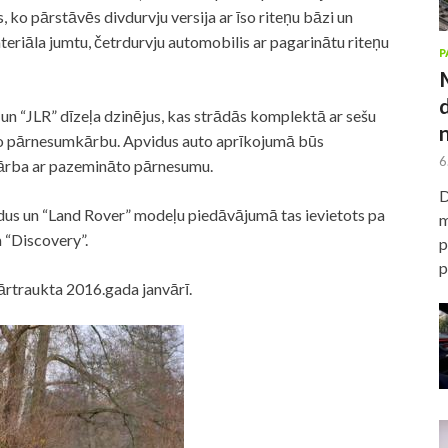
ko pārstāvēs divdurvju versija ar īso riteņu bāzi un
eriāla jumtu, četrdurvju automobilis ar pagarinātu riteņu
P
un “JLR” dīzeļa dzinējus, kas strādās komplektā ar sešu
o pārnesumkārbu. Apvidus auto aprīkojumā būs
6
s kārba ar pazemināto pārnesumu.
D
dus un “Land Rover” modeļu piedāvājumā tas ievietots pa
m
 “Discovery”.
p
p
ārtraukta 2016.gada janvārī.