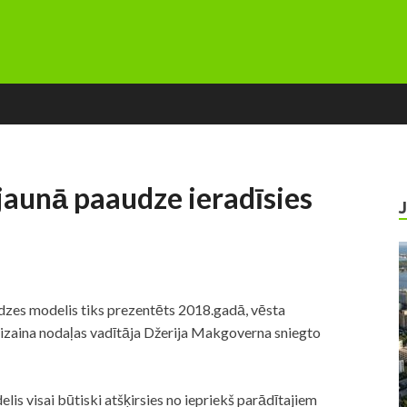
jaunā paaudze ieradīsies
zes modelis tiks prezentēts 2018.gadā, vēsta
dizaina nodaļas vadītāja Džerija Makgoverna sniegto
is visai būtiski atšķirsies no iepriekš parādītajiem