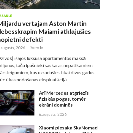
ASAULĒ
Miljardu vērtajam Aston Martin
debesskrāpim Maiami atklājušies
nopietni defekti
.augusts, 2026
-
iAuto.lv
zīvokļi šajos luksusa apartamentos maksā
iljonus, taču īpašnieki saskaras nepatīkamiem
ārsteigumiem, kas uzradušies tikai divus gadus
ēc ēkas nodošanas ekspluatācijā.
Arī Mercedes atgriezīs
fiziskās pogas, tomēr
ekrāni dominēs
6.augusts, 2026
Xiaomi piesaka SkyNomad