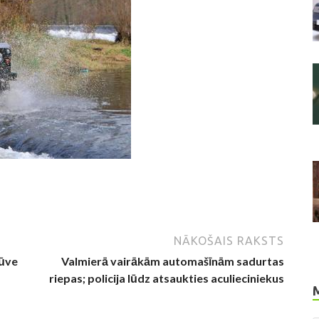
NĀKOŠAIS RAKSTS
būve
Valmierā vairākām automašīnām sadurtas
riepas; policija lūdz atsaukties aculieciniekus