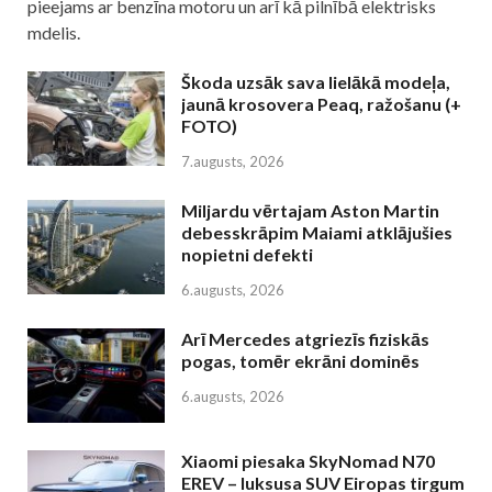
pieejams ar benzīna motoru un arī kā pilnībā elektrisks
mdelis.
Škoda uzsāk sava lielākā modeļa,
jaunā krosovera Peaq, ražošanu (+
FOTO)
7.augusts, 2026
Miljardu vērtajam Aston Martin
debesskrāpim Maiami atklājušies
nopietni defekti
6.augusts, 2026
Arī Mercedes atgriezīs fiziskās
pogas, tomēr ekrāni dominēs
6.augusts, 2026
Xiaomi piesaka SkyNomad N70
EREV – luksusa SUV Eiropas tirgum