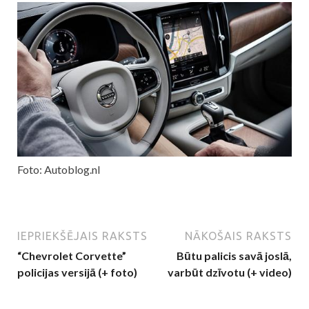
Foto: Autoblog.nl
IEPRIEKŠĒJAIS RAKSTS
NĀKOŠAIS RAKSTS
“Chevrolet Corvette”
Būtu palicis savā joslā,
policijas versijā (+ foto)
varbūt dzīvotu (+ video)