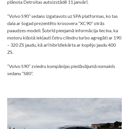
plānota Detroitas autoizstādē 11.janvārī.
“Volvo S90” sedans izgatavots uz SPA platformas, ko tas
dala ar šogad prezentēto krosovera “XC90” otrās
paaudzes modeli. Šobrīd pieejamā informācija liecina, ka
motoru klāstā iekļauti četru cilindru turbo agregāti ar 190
– 320 ZS jaudu, kā arī hibrīdiekārta ar kopējo jaudu 400
ZS.
“Volvo S90” zviedru kompānijas piedāvājumā nomainīs
sedanu “S80”.