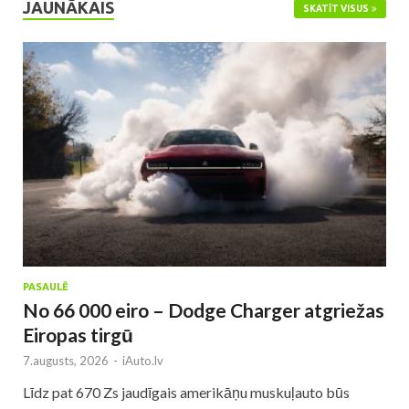
JAUNĀKAIS
SKATĪT VISUS
PASAULĒ
No 66 000 eiro – Dodge Charger atgriežas
Eiropas tirgū
7.augusts, 2026
-
iAuto.lv
Līdz pat 670 Zs jaudīgais amerikāņu muskuļauto būs