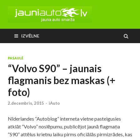
IZVĒLNE
PASAULĒ
“Volvo S90” – jaunais
flagmanis bez maskas (+
foto)
2.decembris, 2015
-
iAuto
Nīderlandes “Autoblog” interneta vietne pasteigusies
atklāt “Volvo” noslēpumu, publicējot jaunā flagmaņa
“S90” attēlus krietnu laiku pirms oficiālās pirmizrādes, kas