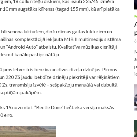
rgiem, 18 collu riteņu diskiem, kas ieauti 235/45 izmēra
ar 10 mm augstāks klīrenss (tagad 155 mm), kā arī platāka
P
 biksenona lukturiem, diožu dienas gaitas lukturiem un
ašīnas komplektācijā iekļauta MIB II multimediju sistēma
6
 un “Android Auto” atbalstu. Kvalitatīva mūzikas cienītāji
M
desmit kanālu pastiprinātāju.
a
p
ms ietver trīs benzīna un divus dīzeļa dzinējus. Pirmos
i
 un 220 ZS jaudu, bet dīzeļdzinēju piekritēji var rēķinātiem
50 Zs. transmisiju izvēlē – sešpakāpju manuālā vai dubultā
n septiņām pakāpēm.
āks 19.novembrī. “Beetle Dune” hečbeka versija maksās
0 eiro.