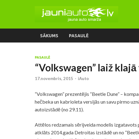
SĀKUMS
PASAULĒ
PASAULĒ
“Volkswagen” laiž klajā 
17.novembris, 2015
-
iAuto
“Volkswagen” prezentējis “Beetle Dune” – kompa
hečbeka un kabrioleta versijās un savu pirmo uz
autoizstādē (no 29.11).
Attēlos redzamais sērijveida modelis izgatavots 
atklāts 2014.gada Detroitas izstādē un no “Beetle