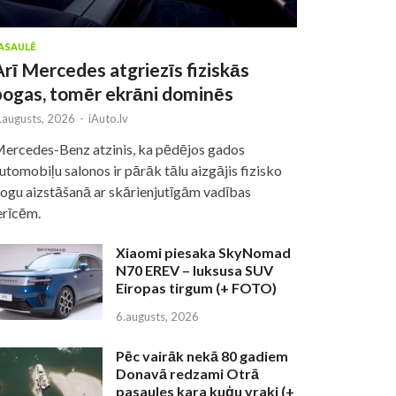
ASAULĒ
Arī Mercedes atgriezīs fiziskās
pogas, tomēr ekrāni dominēs
.augusts, 2026
-
iAuto.lv
ercedes-Benz atzinis, ka pēdējos gados
utomobiļu salonos ir pārāk tālu aizgājis fizisko
ogu aizstāšanā ar skārienjutīgām vadības
erīcēm.
Xiaomi piesaka SkyNomad
N70 EREV – luksusa SUV
Eiropas tirgum (+ FOTO)
6.augusts, 2026
Pēc vairāk nekā 80 gadiem
Donavā redzami Otrā
pasaules kara kuģu vraki (+