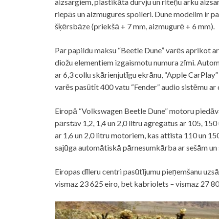
aizsargiem, plastikāta durvju un riteņu arku aizsa
riepās un aizmugures spoileri. Dune modelim ir p
šķērsbāze (priekšā + 7 mm, aizmugurē + 6 mm).
Par papildu maksu “Beetle Dune” varēs aprīkot ar
diožu elementiem izgaismotu numura zīmi. Autom
ar 6,3 collu skārienjutīgu ekrānu, “Apple CarPlay”
varēs pasūtīt 400 vatu “Fender” audio sistēmu ar 
Eiropā “Volkswagen Beetle Dune” motoru piedāvāju
pārstāv 1,2, 1,4 un 2,0 litru agregātus ar 105, 150
ar 1,6 un 2,0 litru motoriem, kas attīsta 110 un 1
sajūga automātiskā pārnesumkārba ar sešām u
Eiropas dīleru centri pasūtījumu pieņemšanu uzs
vismaz 23 625 eiro, bet kabriolets – vismaz 27 80