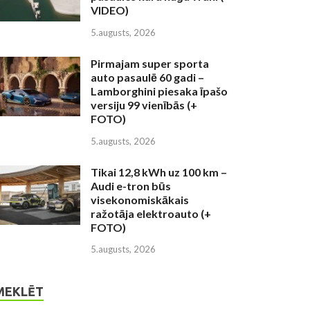
VIDEO)
5.augusts, 2026
Pirmajam super sporta
auto pasaulē 60 gadi –
Lamborghini piesaka īpašo
versiju 99 vienībās (+
FOTO)
5.augusts, 2026
Tikai 12,8 kWh uz 100 km –
Audi e-tron būs
visekonomiskākais
ražotāja elektroauto (+
FOTO)
5.augusts, 2026
MEKLĒT