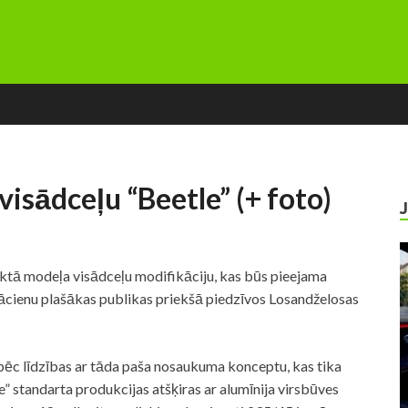
visādceļu “Beetle” (+ foto)
ktā modeļa visādceļu modifikāciju, kas būs pieejama
nācienu plašākas publikas priekšā piedzīvos Losandželosas
pēc līdzības ar tāda paša nosaukuma konceptu, kas tika
” standarta produkcijas atšķiras ar alumīnija virsbūves