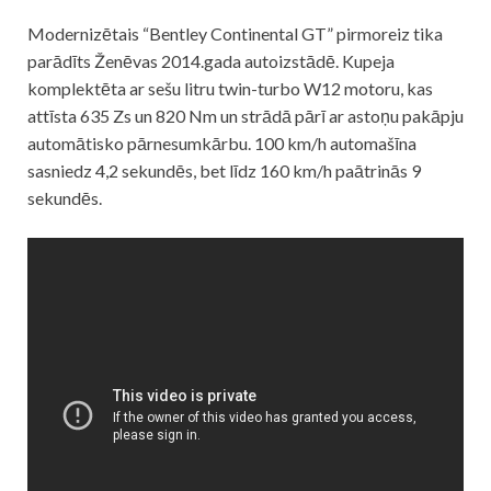
Modernizētais “Bentley Continental GT” pirmoreiz tika
parādīts Ženēvas 2014.gada autoizstādē. Kupeja
komplektēta ar sešu litru twin-turbo W12 motoru, kas
attīsta 635 Zs un 820 Nm un strādā pārī ar astoņu pakāpju
automātisko pārnesumkārbu. 100 km/h automašīna
sasniedz 4,2 sekundēs, bet līdz 160 km/h paātrinās 9
sekundēs.