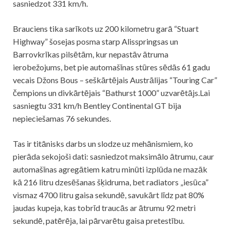
sasniedzot 331 km/h.
Brauciens tika sarīkots uz 200 kilometru garā “Stuart
Highway” šosejas posma starp Alisspringsas un
Barrovkrīkas pilsētām, kur nepastāv ātruma
ierobežojums, bet pie automašīnas stūres sēdās 61 gadu
vecais Džons Bous – seškārtējais Austrālijas “Touring Car”
čempions un divkārtējais “Bathurst 1000” uzvarētājs.Lai
sasniegtu 331 km/h Bentley Continental GT bija
nepieciešamas 76 sekundes.
Tas ir titānisks darbs un slodze uz mehānismiem, ko
pierāda sekojoši dati: sasniedzot maksimālo ātrumu, caur
automašīnas agregātiem katru minūti izplūda ne mazāk
kā 216 litru dzesēšanas šķidruma, bet radiators „iesūca”
vismaz 4700 litru gaisa sekundē, savukārt līdz pat 80%
jaudas kupeja, kas tobrīd traucās ar ātrumu 92 metri
sekundē, patērēja, lai pārvarētu gaisa pretestību.