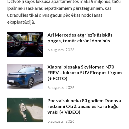
Dzīvokļi šajos luksusa apartamentos maksā miljonus, taču
īpašnieki saskaras nepatīkamiem pārsteigumiem, kas
uzradušies tikai divus gadus pēc ēkas nodošanas
ekspluatācijā.
Arī Mercedes atgriezīs fiziskās
pogas, tomēr ekrāni dominēs
6.augusts, 2026
Xiaomi piesaka SkyNomad N70
EREV – luksusa SUV Eiropas tirgum
(+ FOTO)
6.augusts, 2026
Pēc vairāk nekā 80 gadiem Donavā
redzami Otrā pasaules kara kuģu
vraki (+ VIDEO)
5.augusts, 2026