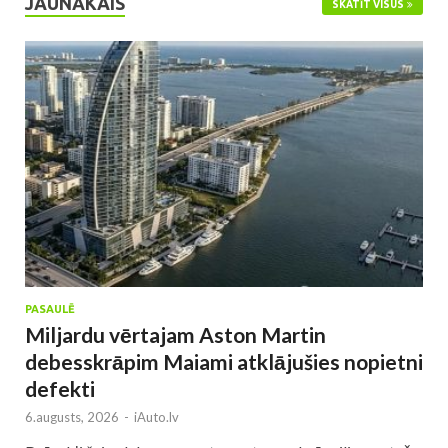
JAUNĀKAIS
SKATĪT VISUS
PASAULĒ
Miljardu vērtajam Aston Martin
debesskrāpim Maiami atklājušies nopietni
defekti
6.augusts, 2026
-
iAuto.lv