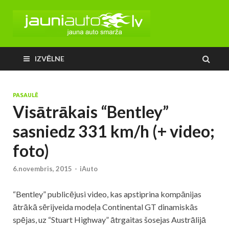
IZVĒLNE
PASAULĒ
Visātrākais “Bentley”
sasniedz 331 km/h (+ video;
foto)
6.novembris, 2015
-
iAuto
“Bentley” publicējusi video, kas apstiprina kompānijas
ātrākā sērijveida modeļa Continental GT dinamiskās
spējas, uz “Stuart Highway” ātrgaitas šosejas Austrālijā