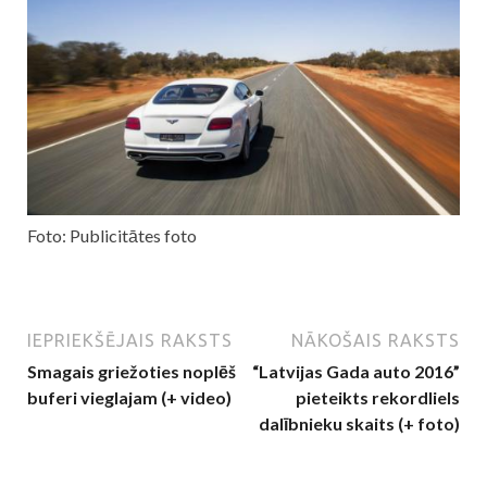
Foto: Publicitātes foto
IEPRIEKŠĒJAIS RAKSTS
NĀKOŠAIS RAKSTS
Smagais griežoties noplēš
“Latvijas Gada auto 2016”
buferi vieglajam (+ video)
pieteikts rekordliels
dalībnieku skaits (+ foto)