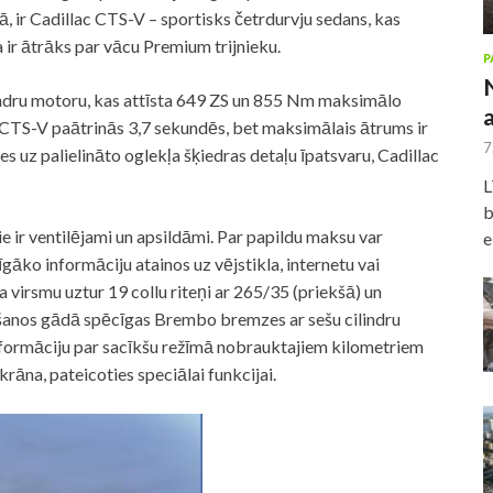
, ir Cadillac CTS-V – sportisks četrdurvju sedans, kas
 ir ātrāks par vācu Premium trijnieku.
P
lindru motoru, kas attīsta 649 ZS un 855 Nm maksimālo
 CTS-V paātrinās 3,7 sekundēs, bet maksimālais ātrums ir
7
es uz palielināto oglekļa šķiedras detaļu īpatsvaru, Cadillac
L
b
e ir ventilējami un apsildāmi. Par papildu maksu var
e
gāko informāciju atainos uz vējstikla, internetu vai
 virsmu uztur 19 collu riteņi ar 265/35 (priekšā) un
šanos gādā spēcīgas Brembo bremzes ar sešu cilindru
 informāciju par sacīkšu režīmā nobrauktajiem kilometriem
krāna, pateicoties speciālai funkcijai.