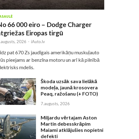
ASAULĒ
No 66 000 eiro – Dodge Charger
atgriežas Eiropas tirgū
.augusts, 2026
-
iAuto.lv
īdz pat 670 Zs jaudīgais amerikāņu muskuļauto
ūs pieejams ar benzīna motoru un arī kā pilnībā
lektrisks mdelis.
Škoda uzsāk sava lielākā
modeļa, jaunā krosovera
Peaq, ražošanu (+ FOTO)
7.augusts, 2026
Miljardu vērtajam Aston
Martin debesskrāpim
Maiami atklājušies nopietni
defekti