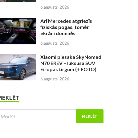
6.augusts, 2026
Arī Mercedes atgriezīs
fiziskās pogas, tomēr
ekrāni dominēs
6.augusts, 2026
Xiaomi piesaka SkyNomad
N70 EREV – luksusa SUV
Eiropas tirgum (+ FOTO)
6.augusts, 2026
MEKLĒT