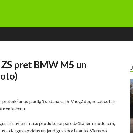
49 ZS pret BMW M5 un
oto)
i pieteikšanos jaudīgā sedana CTS-V iegādei, nosaucot arī
renta cenu.
rgus ar saviem masu produkcijai paredzētajiem modeļiem,
tus – dārgus apvidus un jaudīgus sporta auto. Viens no