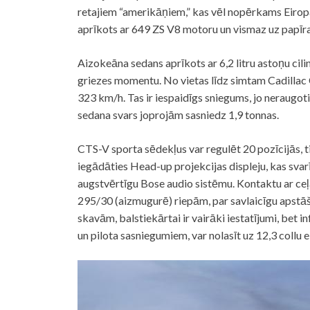
retajiem “amerikāņiem,” kas vēl nopērkams Eiropā
aprīkots ar 649 ZS V8 motoru un vismaz uz papīra
Aizokeāna sedans aprīkots ar 6,2 litru astoņu ci
griezes momentu. No vietas līdz simtam Cadillac
323 km/h. Tas ir iespaidīgs sniegums, jo neraugoti
sedana svars joprojām sasniedz 1,9 tonnas.
CTS-V sporta sēdekļus var regulēt 20 pozīcijās, ti
iegādāties Head-up projekcijas displeju, kas svarī
augstvērtīgu Bose audio sistēmu. Kontaktu ar ceļa
295/30 (aizmugurē) riepām, par savlaicīgu apstā
skavām, balstiekārtai ir vairāki iestatījumi, bet
un pilota sasniegumiem, var nolasīt uz 12,3 collu e