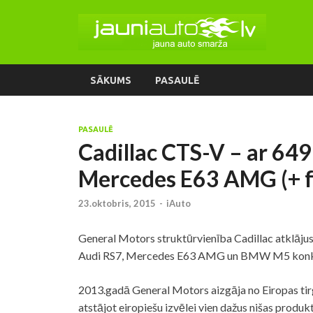
SĀKUMS
PASAULĒ
PASAULĒ
Cadillac CTS-V – ar 6
Mercedes E63 AMG (+ f
23.oktobris, 2015
-
iAuto
General Motors struktūrvienība Cadillac atklājus
Audi RS7, Mercedes E63 AMG un BMW M5 konku
2013.gadā General Motors aizgāja no Eiropas ti
atstājot eiropiešu izvēlei vien dažus nišas produk