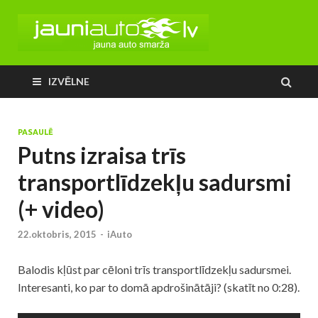
IZVĒLNE
PASAULĒ
Putns izraisa trīs
transportlīdzekļu sadursmi
(+ video)
22.oktobris, 2015
-
iAuto
Balodis kļūst par cēloni trīs transportlīdzekļu sadursmei.
Interesanti, ko par to domā apdrošinātāji? (skatīt no 0:28).