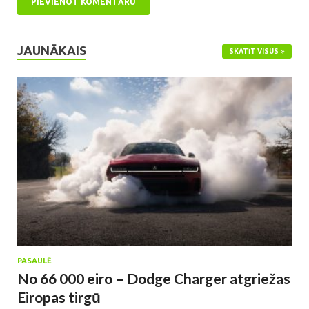
JAUNĀKAIS
SKATĪT VISUS
PASAULĒ
No 66 000 eiro – Dodge Charger atgriežas
Eiropas tirgū