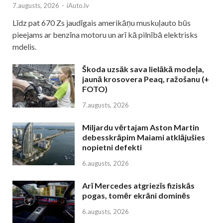
7.augusts, 2026
-
iAuto.lv
Līdz pat 670 Zs jaudīgais amerikāņu muskuļauto būs
pieejams ar benzīna motoru un arī kā pilnībā elektrisks
mdelis.
Škoda uzsāk sava lielākā modeļa,
jaunā krosovera Peaq, ražošanu (+
FOTO)
7.augusts, 2026
Miljardu vērtajam Aston Martin
debesskrāpim Maiami atklājušies
nopietni defekti
6.augusts, 2026
Arī Mercedes atgriezīs fiziskās
pogas, tomēr ekrāni dominēs
6.augusts, 2026