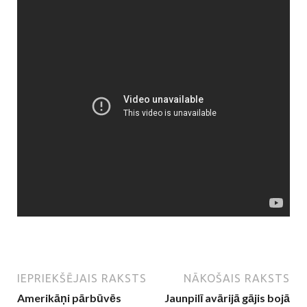
IEPRIEKŠĒJAIS RAKSTS
NĀKOŠAIS RAKSTS
Amerikāņi pārbūvēs
Jaunpilī avārijā gājis bojā