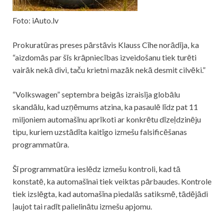
Foto: iAuto.lv
Prokuratūras preses pārstāvis Klauss Cīhe norādīja, ka
“aizdomās par šīs krāpniecības izveidošanu tiek turēti
vairāk nekā divi, taču krietni mazāk nekā desmit cilvēki.”
“
Volkswagen
” septembra beigās izraisīja globālu
skandālu, kad uzņēmums atzina, ka pasaulē līdz pat 11
miljoniem automašīnu aprīkoti ar konkrētu dīzeļdzinēju
tipu, kuriem uzstādīta kaitīgo izmešu falsificēšanas
programmatūra.
Šī programmatūra ieslēdz izmešu kontroli, kad tā
konstatē, ka automašīnai tiek veiktas pārbaudes. Kontrole
tiek izslēgta, kad automašīna piedalās satiksmē, tādējādi
ļaujot tai radīt palielinātu izmešu apjomu.