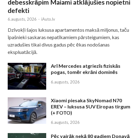
debesskrāpim Maiami atklājušies nopietni
defekti
6.augusts, 2026
-
iAuto.lv
Dzīvokļi šajos luksusa apartamentos maksā miljonus, taču
īpašnieki saskaras nepatīkamiem pārsteigumiem, kas
uzradušies tikai divus gadus pēc ēkas nodošanas
ekspluatācijā.
Arī Mercedes atgriezīs fiziskās
pogas, tomēr ekrāni dominēs
6.augusts, 2026
Xiaomi piesaka SkyNomad N70
EREV – luksusa SUV Eiropas tirgum
(+ FOTO)
6.augusts, 2026
Pēc vairāk nekā 80 gadiem Donavā