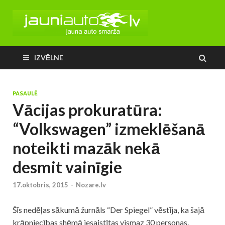
IZVĒLNE
PASAULĒ
Vācijas prokuratūra:
“Volkswagen” izmeklēšanā
noteikti mazāk nekā
desmit vainīgie
17.oktobris, 2015
-
Nozare.lv
Šīs nedēļas sākumā žurnāls “Der Spiegel” vēstīja, ka šajā
krāpniecības shēmā iesaistītas vismaz 30 personas.