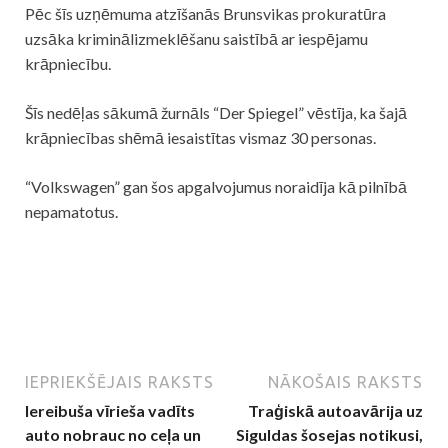
Pēc šīs uzņēmuma atzīšanās Brunsvikas prokuratūra
uzsāka kriminālizmeklēšanu saistībā ar iespējamu
krāpniecību.
Šīs nedēļas sākumā žurnāls “Der Spiegel” vēstīja, ka šajā
krāpniecības shēmā iesaistītas vismaz 30 personas.
“
Volkswagen
” gan šos apgalvojumus noraidīja kā pilnībā
nepamatotus.
IEPRIEKŠĒJAIS RAKSTS
NĀKOŠAIS RAKSTS
Iereibuša vīrieša vadīts
Traģiskā autoavārija uz
auto nobrauc no ceļa un
Siguldas šosejas notikusi,