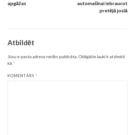
apgāžas
automašīnai iebraucot
pretējā joslā
Atbildēt
Jūsu e-pasta adrese netiks publicēta.
Obligātie lauki ir atzīmēti
kā
*
KOMENTĀRS
*