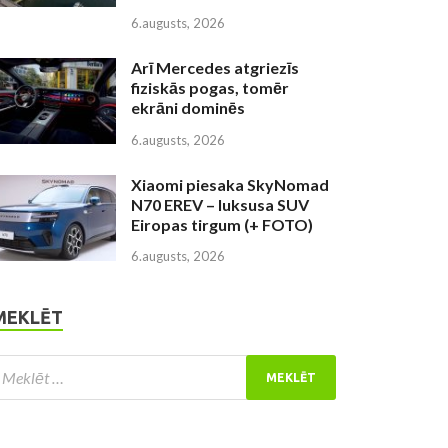
6.augusts, 2026
Arī Mercedes atgriezīs
fiziskās pogas, tomēr
ekrāni dominēs
6.augusts, 2026
Xiaomi piesaka SkyNomad
N70 EREV – luksusa SUV
Eiropas tirgum (+ FOTO)
6.augusts, 2026
MEKLĒT