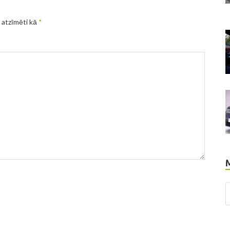
r atzīmēti kā
*