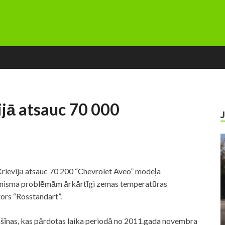
ijā atsauc 70 000
ievijā atsauc 70 200 “Chevrolet Aveo” modeļa
ānisma problēmām ārkārtīgi zemas temperatūras
tors “Rosstandart”.
šīnas, kas pārdotas laika periodā no 2011.gada novembra