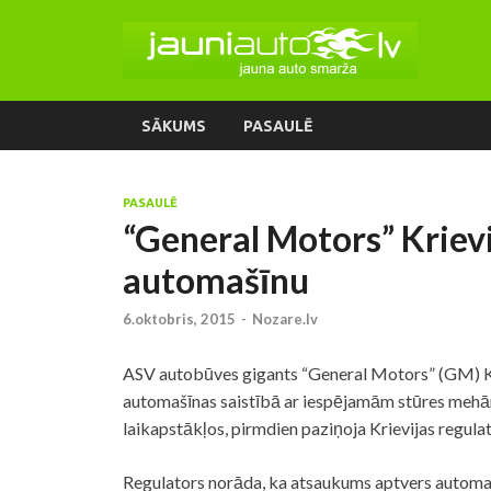
SĀKUMS
PASAULĒ
PASAULĒ
“General Motors” Kriev
automašīnu
6.oktobris, 2015
-
Nozare.lv
ASV autobūves gigants “General Motors” (GM) Kr
automašīnas saistībā ar iespējamām stūres meh
laikapstākļos, pirmdien paziņoja Krievijas regula
Regulators norāda, ka atsaukums aptvers automa