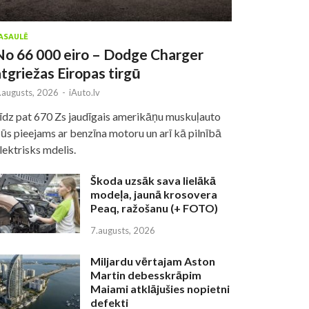
ASAULĒ
No 66 000 eiro – Dodge Charger
atgriežas Eiropas tirgū
.augusts, 2026
-
iAuto.lv
īdz pat 670 Zs jaudīgais amerikāņu muskuļauto
ūs pieejams ar benzīna motoru un arī kā pilnībā
lektrisks mdelis.
Škoda uzsāk sava lielākā
modeļa, jaunā krosovera
Peaq, ražošanu (+ FOTO)
7.augusts, 2026
Miljardu vērtajam Aston
Martin debesskrāpim
Maiami atklājušies nopietni
defekti