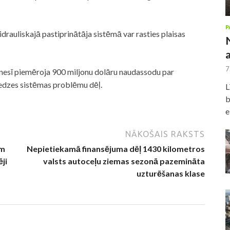
P
rauliskajā pastiprinātāja sistēmā var rasties plaisas
7
esī piemēroja 900 miljonu dolāru naudassodu par
edzes sistēmas problēmu dēļ.
L
b
e
NĀKOŠAIS RAKSTS
ām
Nepietiekamā finansējuma dēļ 1430 kilometros
ji
valsts autoceļu ziemas sezonā pazemināta
uzturēšanas klase