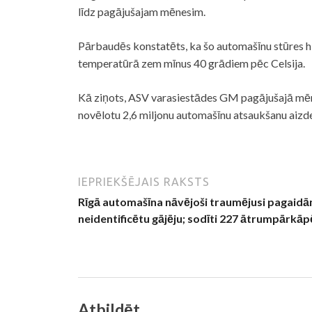
līdz pagājušajam mēnesim.
Pārbaudēs konstatēts, ka šo automašīnu stūres hid
temperatūrā zem mīnus 40 grādiem pēc Celsija.
Kā ziņots, ASV varasiestādes GM pagājušajā mēn
novēlotu 2,6 miljonu automašīnu atsaukšanu aizd
IEPRIEKŠĒJAIS RAKSTS
Rīgā automašīna nāvējoši traumējusi pagaid
neidentificētu gājēju; sodīti 227 ātrumpārkāpē
Atbildēt