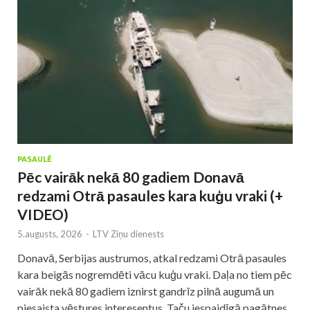
PASAULĒ
Pēc vairāk nekā 80 gadiem Donavā
redzami Otrā pasaules kara kuģu vraki (+
VIDEO)
5.augusts, 2026
-
LTV Ziņu dienests
Donavā, Serbijas austrumos, atkal redzami Otrā pasaules
kara beigās nogremdēti vācu kuģu vraki. Daļa no tiem pēc
vairāk nekā 80 gadiem iznirst gandrīz pilnā augumā un
piesaista vēstures interesentus. Taču iespaidīgā pagātnes