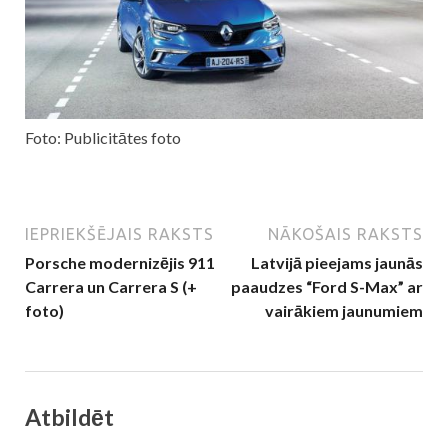
Foto: Publicitātes foto
IEPRIEKŠĒJAIS RAKSTS
NĀKOŠAIS RAKSTS
Porsche modernizējis 911
Latvijā pieejams jaunās
Carrera un Carrera S (+
paaudzes “Ford S-Max” ar
foto)
vairākiem jaunumiem
Atbildēt