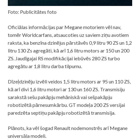
Foto: Publicitātes foto
Oficiālas informācijas par Megane motoriem vēl nav,
tomēr Worldcarfans, atsaucoties uz saviem ziņu avotiem
raksta, ka benzīna dzinējus pārstāvēs 0,9 litru 90 ZS un 1,2
litru 130 Zs agregāti, kā arī 1,6 litru motors ar 150 un 200
ZS. Jaudīgajai RS modifikācijai iebūvēs 280 ZS turbo
agregātu ar 1,8 litru darba tilpumu.
Dīzeļdzinēju izvēli veidos 1,5 litru motors ar 95 un 110 ZS,
kā arī divi 1,6 litru motori ar 130 un 160 ZS. Transmisiju
sarakstā sešu pakāpju mehāniskā vai sešpakāpju
robotizētā pārnesumkārbu. GT modeļa 200 ZS versijai
paredzēta septiņu pakāpju robotizētā transmisija.
Plānots, ka vēl šogad Renault nodemonstrēs arī Megane
universāla modeli.