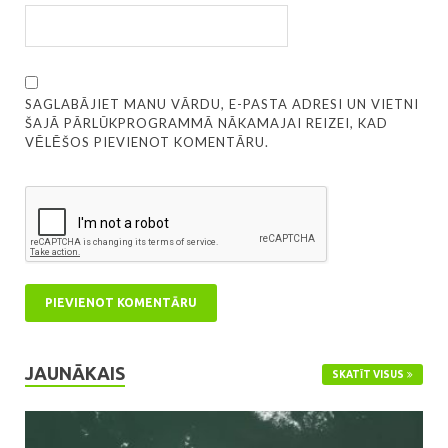
SAGLABĀJIET MANU VĀRDU, E-PASTA ADRESI UN VIETNI
ŠAJĀ PĀRLŪKPROGRAMMĀ NĀKAMAJAI REIZEI, KAD
VĒLĒŠOS PIEVIENOT KOMENTĀRU.
JAUNĀKAIS
SKATĪT VISUS