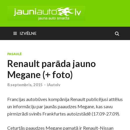
IZVĒLNE
PASAULĒ
Renault parāda jauno
Megane (+ foto)
8.septembris, 2015
-
iAutolv
Francijas autobūves kompānija Renault publicējusi attēlus
un informāciju par jaunās paaudzes Megane, kas savu
pirmizrādi svinēs Frankfurtes autoizstādē (17.09-27.09).
Ceturtās paaudzes Megane pamatā ir Renault-Nissan