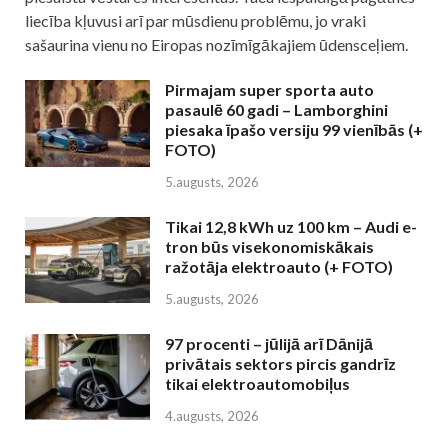
liecība kļuvusi arī par mūsdienu problēmu, jo vraki
sašaurina vienu no Eiropas nozīmīgākajiem ūdensceļiem.
Pirmajam super sporta auto
pasaulē 60 gadi – Lamborghini
piesaka īpašo versiju 99 vienībās (+
FOTO)
5.augusts, 2026
Tikai 12,8 kWh uz 100 km – Audi e-
tron būs visekonomiskākais
ražotāja elektroauto (+ FOTO)
5.augusts, 2026
97 procenti – jūlijā arī Dānijā
privātais sektors pircis gandrīz
tikai elektroautomobiļus
4.augusts, 2026