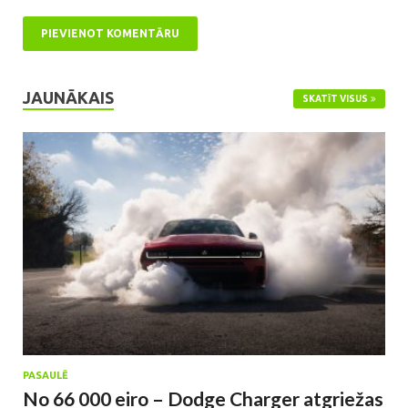
JAUNĀKAIS
SKATĪT VISUS
PASAULĒ
No 66 000 eiro – Dodge Charger atgriežas