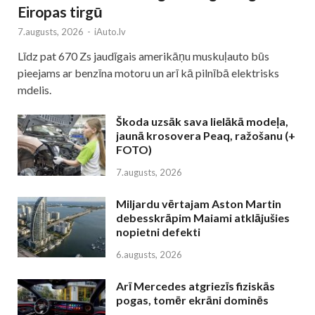
Eiropas tirgū
7.augusts, 2026
-
iAuto.lv
Līdz pat 670 Zs jaudīgais amerikāņu muskuļauto būs
pieejams ar benzīna motoru un arī kā pilnībā elektrisks
mdelis.
Škoda uzsāk sava lielākā modeļa,
jaunā krosovera Peaq, ražošanu (+
FOTO)
7.augusts, 2026
Miljardu vērtajam Aston Martin
debesskrāpim Maiami atklājušies
nopietni defekti
6.augusts, 2026
Arī Mercedes atgriezīs fiziskās
pogas, tomēr ekrāni dominēs