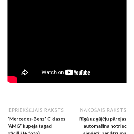
IEPRIEKŠĒJAIS RAKSTS
NĀKOŠAIS RAKSTS
“Mercedes-Benz” C klases
Rīgā uz gājēju pārejas
“AMG” kupeja tagad
automašīna notriec
oficiāli (+ foto)
sievieti; par ātruma