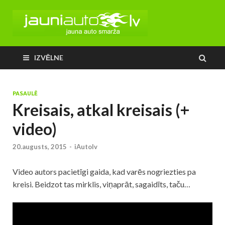
IZVĒLNE
PASAULĒ
Kreisais, atkal kreisais (+
video)
20.augusts, 2015
-
iAutolv
Video autors pacietīgi gaida, kad varēs nogriezties pa
kreisi. Beidzot tas mirklis, viņaprāt, sagaidīts, taču…