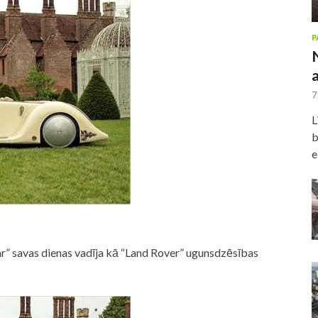
P
7
L
b
e
Car” savas dienas vadīja kā “Land Rover” ugunsdzēsības