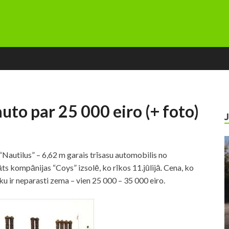
uto par 25 000 eiro (+ foto)
“Nautilus” – 6,62 m garais trīsasu automobilis no
āts kompānijas “Coys” izsolē, ko rīkos 11.jūlijā. Cena, ko
ku ir neparasti zema – vien 25 000 – 35 000 eiro.