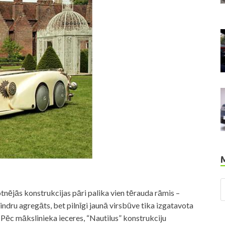
tnējās konstrukcijas pāri palika vien tērauda rāmis –
ndru agregāts, bet pilnīgi jaunā virsbūve tika izgatavota
. Pēc mākslinieka ieceres, “Nautilus” konstrukciju