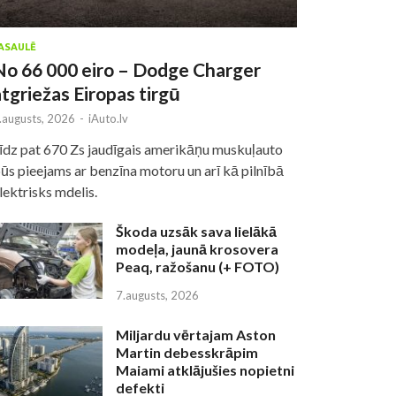
ASAULĒ
No 66 000 eiro – Dodge Charger
atgriežas Eiropas tirgū
.augusts, 2026
-
iAuto.lv
īdz pat 670 Zs jaudīgais amerikāņu muskuļauto
ūs pieejams ar benzīna motoru un arī kā pilnībā
lektrisks mdelis.
Škoda uzsāk sava lielākā
modeļa, jaunā krosovera
Peaq, ražošanu (+ FOTO)
7.augusts, 2026
Miljardu vērtajam Aston
Martin debesskrāpim
Maiami atklājušies nopietni
defekti