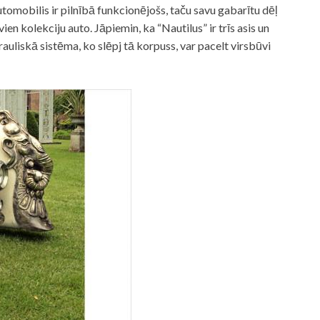
utomobilis ir pilnībā funkcionējošs, taču savu gabarītu dēļ
en kolekciju auto. Jāpiemin, ka “Nautilus” ir trīs asis un
drauliskā sistēma, ko slēpj tā korpuss, var pacelt virsbūvi