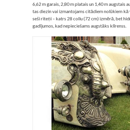
6,62 m garais, 2,80 m platais un 1,40 m augstais a
tas diezin vai izmantojams citādiem nolūkiem kā vi
seši riteņi – katrs 28 collu (72 cm) izmērā, bet hi
gadījumos, kad nepieciešams augstāks klīrenss.