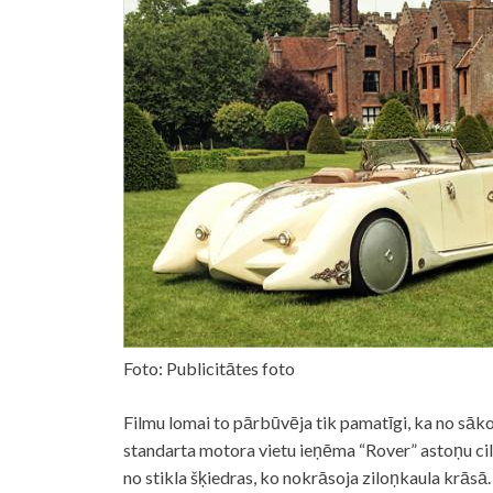
Foto: Publicitātes foto
Filmu lomai to pārbūvēja tik pamatīgi, ka no sāko
standarta motora vietu ieņēma “Rover” astoņu cili
no stikla šķiedras, ko nokrāsoja ziloņkaula krāsā