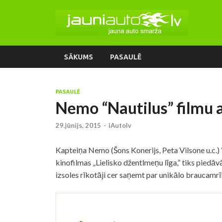
SĀKUMS
PASAULĒ
PASAULĒ
Nemo “Nautilus” filmu a
29.jūnijs, 2015
-
iAutolv
Kapteiņa Nemo (Šons Konerijs, Peta Vilsone u.c.) 
kinofilmas „Lielisko džentlmeņu līga,” tiks piedāv
izsoles rīkotāji cer saņemt par unikālo braucamrī