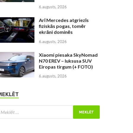
6.augusts, 2026
Arī Mercedes atgriezīs
fiziskās pogas, tomēr
ekrāni dominēs
6.augusts, 2026
Xiaomi piesaka SkyNomad
N70 EREV – luksusa SUV
Eiropas tirgum (+ FOTO)
6.augusts, 2026
MEKLĒT