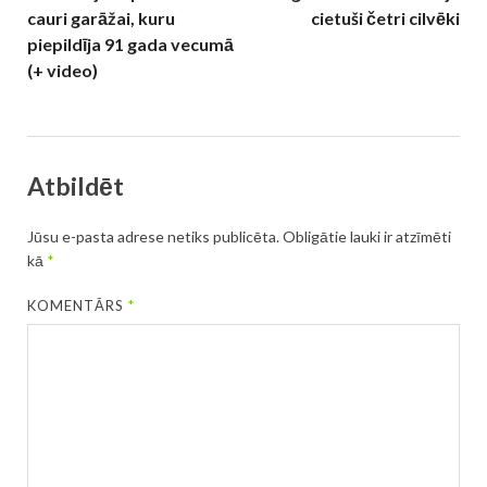
cauri garāžai, kuru
cietuši četri cilvēki
piepildīja 91 gada vecumā
(+ video)
Atbildēt
Jūsu e-pasta adrese netiks publicēta.
Obligātie lauki ir atzīmēti
kā
*
KOMENTĀRS
*