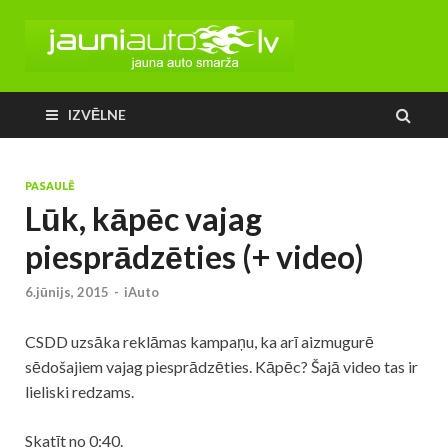
IZVĒLNE
PASAULĒ
Lūk, kāpēc vajag
piesprādzēties (+ video)
6.jūnijs, 2015
-
iAuto
CSDD uzsāka reklāmas kampaņu, ka arī aizmugurē
sēdošajiem vajag piesprādzēties. Kāpēc? Šajā video tas ir
lieliski redzams.
Skatīt no 0:40.