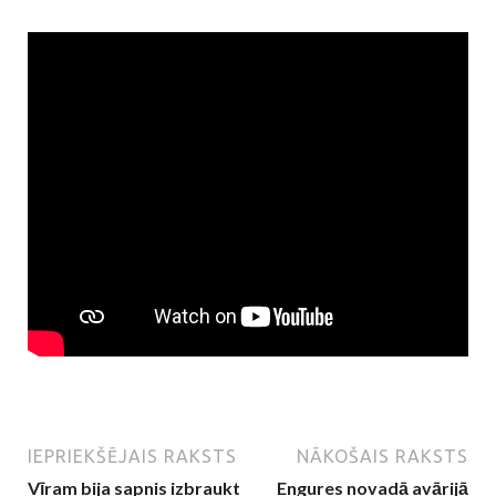
IEPRIEKŠĒJAIS RAKSTS
NĀKOŠAIS RAKSTS
Vīram bija sapnis izbraukt
Engures novadā avārijā