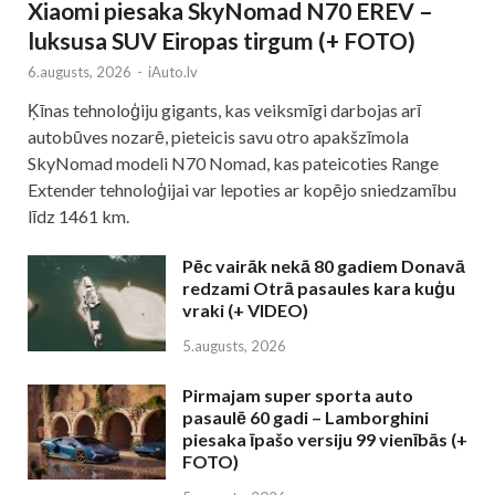
Xiaomi piesaka SkyNomad N70 EREV –
luksusa SUV Eiropas tirgum (+ FOTO)
6.augusts, 2026
-
iAuto.lv
Ķīnas tehnoloģiju gigants, kas veiksmīgi darbojas arī
autobūves nozarē, pieteicis savu otro apakšzīmola
SkyNomad modeli N70 Nomad, kas pateicoties Range
Extender tehnoloģijai var lepoties ar kopējo sniedzamību
līdz 1461 km.
Pēc vairāk nekā 80 gadiem Donavā
redzami Otrā pasaules kara kuģu
vraki (+ VIDEO)
5.augusts, 2026
Pirmajam super sporta auto
pasaulē 60 gadi – Lamborghini
piesaka īpašo versiju 99 vienībās (+
FOTO)