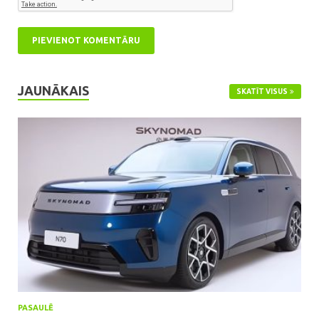
JAUNĀKAIS
SKATĪT VISUS
PASAULĒ