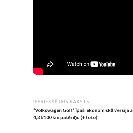
IEPRIEKŠĒJAIS RAKSTS
“Volkswagen Golf” īpaši ekonomiskā versija a
4,3 l/100 km patēriņu (+ foto)