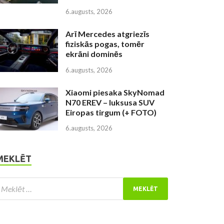
6.augusts, 2026
Arī Mercedes atgriezīs
fiziskās pogas, tomēr
ekrāni dominēs
6.augusts, 2026
Xiaomi piesaka SkyNomad
N70 EREV – luksusa SUV
Eiropas tirgum (+ FOTO)
6.augusts, 2026
MEKLĒT