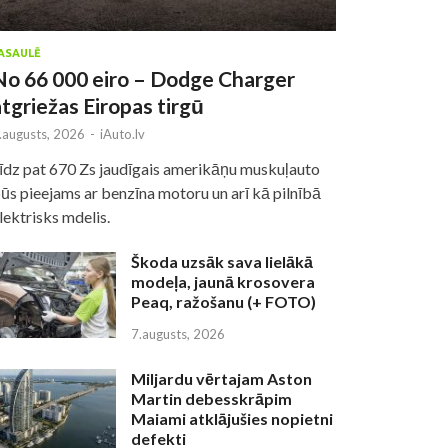
ASAULĒ
No 66 000 eiro – Dodge Charger
atgriežas Eiropas tirgū
.augusts, 2026
-
iAuto.lv
īdz pat 670 Zs jaudīgais amerikāņu muskuļauto
ūs pieejams ar benzīna motoru un arī kā pilnībā
lektrisks mdelis.
Škoda uzsāk sava lielākā
modeļa, jaunā krosovera
Peaq, ražošanu (+ FOTO)
7.augusts, 2026
Miljardu vērtajam Aston
Martin debesskrāpim
Maiami atklājušies nopietni
defekti