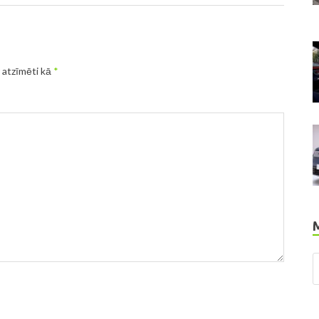
r atzīmēti kā
*