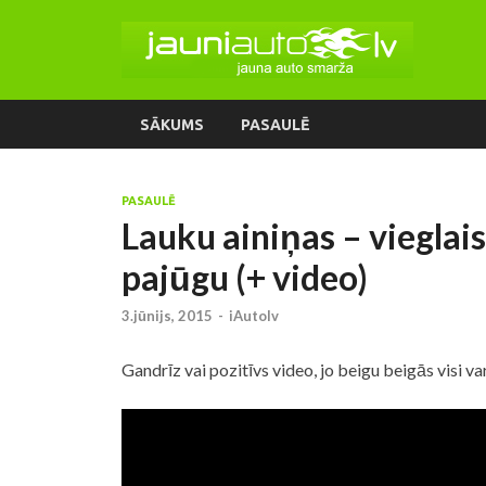
SĀKUMS
PASAULĒ
PASAULĒ
Lauku ainiņas – vieglais
pajūgu (+ video)
3.jūnijs, 2015
-
iAutolv
Gandrīz vai pozitīvs video, jo beigu beigās visi va