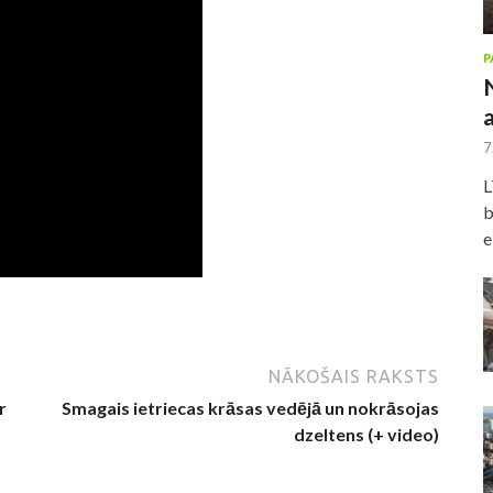
P
7
L
b
e
NĀKOŠAIS RAKSTS
r
Smagais ietriecas krāsas vedējā un nokrāsojas
dzeltens (+ video)