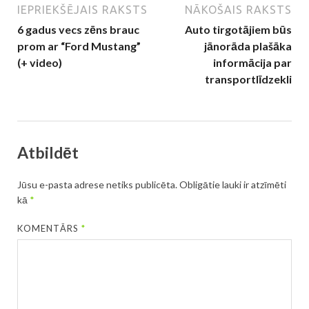
IEPRIEKŠĒJAIS RAKSTS
NĀKOŠAIS RAKSTS
6 gadus vecs zēns brauc
Auto tirgotājiem būs
prom ar “Ford Mustang”
jānorāda plašāka
(+ video)
informācija par
transportlīdzekli
Atbildēt
Jūsu e-pasta adrese netiks publicēta.
Obligātie lauki ir atzīmēti
kā
*
KOMENTĀRS
*