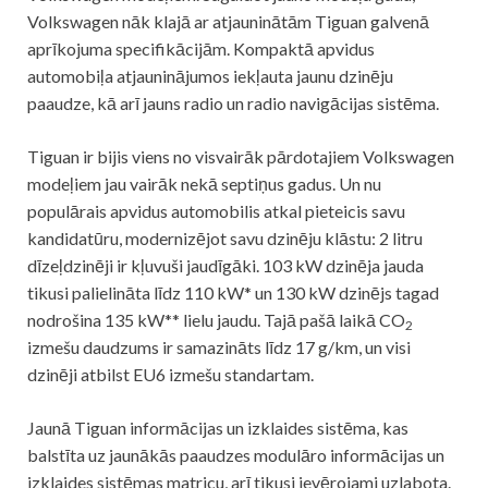
Volkswagen nāk klajā ar atjauninātām Tiguan galvenā
aprīkojuma specifikācijām. Kompaktā apvidus
automobiļa atjauninājumos iekļauta jaunu dzinēju
paaudze, kā arī jauns radio un radio navigācijas sistēma.
Tiguan ir bijis viens no visvairāk pārdotajiem Volkswagen
modeļiem jau vairāk nekā septiņus gadus. Un nu
populārais apvidus automobilis atkal pieteicis savu
kandidatūru, modernizējot savu dzinēju klāstu: 2 litru
dīzeļdzinēji ir kļuvuši jaudīgāki. 103 kW dzinēja jauda
tikusi palielināta līdz 110 kW* un 130 kW dzinējs tagad
nodrošina 135 kW** lielu jaudu. Tajā pašā laikā CO
2
izmešu daudzums ir samazināts līdz 17 g/km, un visi
dzinēji atbilst EU6 izmešu standartam.
Jaunā Tiguan informācijas un izklaides sistēma, kas
balstīta uz jaunākās paaudzes modulāro informācijas un
izklaides sistēmas matricu, arī tikusi ievērojami uzlabota.