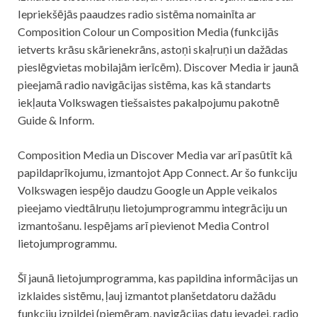
Iepriekšējās paaudzes radio sistēma nomainīta ar
Composition Colour un Composition Media (funkcijās
ietverts krāsu skārienekrāns, astoņi skaļruņi un dažādas
pieslēgvietas mobilajām ierīcēm). Discover Media ir jaunā
pieejamā radio navigācijas sistēma, kas kā standarts
iekļauta Volkswagen tiešsaistes pakalpojumu pakotnē
Guide & Inform.
Composition Media un Discover Media var arī pasūtīt kā
papildaprīkojumu, izmantojot App Connect. Ar šo funkciju
Volkswagen iespējo daudzu Google un Apple veikalos
pieejamo viedtālruņu lietojumprogrammu integrāciju un
izmantošanu. Iespējams arī pievienot Media Control
lietojumprogrammu.
Šī jaunā lietojumprogramma, kas papildina informācijas un
izklaides sistēmu, ļauj izmantot planšetdatoru dažādu
funkciju izpildei (piemēram, navigācijas datu ievadei, radio