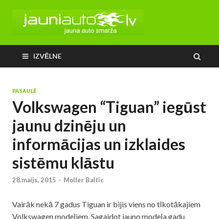
IZVĒLNE
PASAULĒ
Volkswagen “Tiguan” iegūst
jaunu dzinēju un
informācijas un izklaides
sistēmu klāstu
28.maijs, 2015
-
Moller Baltic
Vairāk nekā 7 gadus Tiguan ir bijis viens no tīkotākajiem
Volkswagen modeļiem. Sagaidot jauno modeļa gadu,