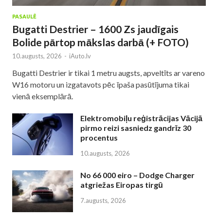
PASAULĒ
Bugatti Destrier – 1600 Zs jaudīgais
Bolide pārtop mākslas darbā (+ FOTO)
10.augusts, 2026
-
iAuto.lv
Bugatti Destrier ir tikai 1 metru augsts, apveltīts ar vareno
W16 motoru un izgatavots pēc īpaša pasūtījuma tikai
vienā eksemplārā.
Elektromobiļu reģistrācijas Vācijā
pirmo reizi sasniedz gandrīz 30
procentus
10.augusts, 2026
No 66 000 eiro – Dodge Charger
atgriežas Eiropas tirgū
7.augusts, 2026