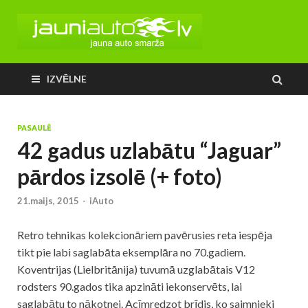
IZVĒLNE
PASAULĒ
42 gadus uzlabātu “Jaguar”
pārdos izsolē (+ foto)
21.maijs, 2015
-
iAuto
Retro tehnikas kolekcionāriem pavērusies reta iespēja
tikt pie labi saglabāta eksemplāra no 70.gadiem.
Koventrijas (Lielbritānija) tuvumā uzglabātais V12
rodsters 90.gados tika apzināti iekonservēts, lai
saglabātu to nākotnei. Acīmredzot brīdis, ko saimnieki