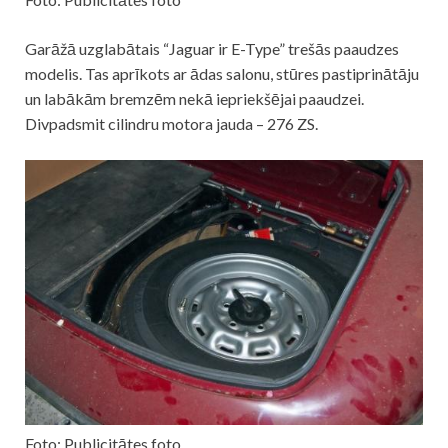
Garāžā uzglabātais “Jaguar ir E-Type” trešās paaudzes
modelis. Tas aprīkots ar ādas salonu, stūres pastiprinātāju
un labākām bremzēm nekā iepriekšējai paaudzei.
Divpadsmit cilindru motora jauda – 276 ZS.
Foto: Publicitātes foto