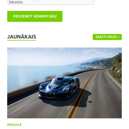
JAUNĀKAIS
SKATĪT VISUS
PASAULĒ