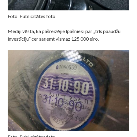
Foto: Publicitātes foto
Mediji vēsta, ka pašreizējie īpašnieki par „trīs paaudžu
investīciju” cer saņemt vismaz 125 000 eiro.
Foto: Publicitātes foto