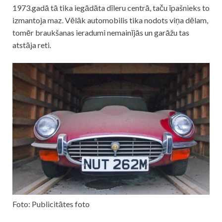
1973.gadā tā tika iegādāta dīleru centrā, taču īpašnieks to
izmantoja maz. Vēlāk automobilis tika nodots viņa dēlam,
tomēr braukšanas ieradumi nemainījās un garāžu tas
atstāja reti.
Foto: Publicitātes foto