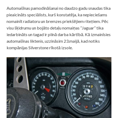
Automašīnas pamodināšanai no daudzo gadu snaudas tika
pieaicināts speciālists, kurš konstatēja, ka nepieciešams
nomainīt radiatoru un bremzes priekšējiem riteņiem. Pēc
visu šķidrumu un bojāto detaļu nomaiņas “Jaguar” tika
iedarbināts un tagad ir pilnā darba kārtībā. Kā izmainīsies
automašīnas liktenis, uzzināsim 23.maijā, kad notiks
kompānijas Silverstone rīkotā izsole.