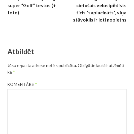
super “Golf” testos (+
cietušais velosipēdists
foto)
ticis “saplacināts”, viņa
stāvoklis ir ļoti nopietns
Atbildēt
Jūsu e-pasta adrese netiks publicēta.
Obligātie lauki ir atzīmēti
kā
*
KOMENTĀRS
*