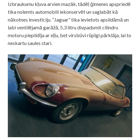
Izbraukumu kļuva arvien mazāk, tādēļ ģimenes apspriedē
tika nolemts automobili iekonservēt un saglabāt kā
nākotnes investīciju. “Jaguar” tika ievietots apsildāmā un
labi ventilējamā garāžā, 5,3 litru divpadsmit cilindru
motoru piepildīja ar eļļu, bet virsbūvi rūpīgi pārklāja, lai to
neskartu saules stari.