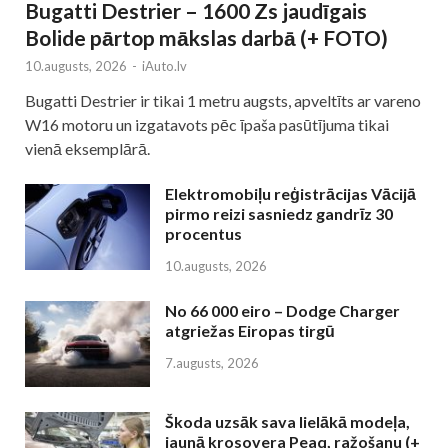
Bugatti Destrier – 1600 Zs jaudīgais
Bolide pārtop mākslas darbā (+ FOTO)
10.augusts, 2026
-
iAuto.lv
Bugatti Destrier ir tikai 1 metru augsts, apveltīts ar vareno
W16 motoru un izgatavots pēc īpaša pasūtījuma tikai
vienā eksemplārā.
Elektromobiļu reģistrācijas Vācijā
pirmo reizi sasniedz gandrīz 30
procentus
10.augusts, 2026
No 66 000 eiro – Dodge Charger
atgriežas Eiropas tirgū
7.augusts, 2026
Škoda uzsāk sava lielākā modeļa,
jaunā krosovera Peaq, ražošanu (+