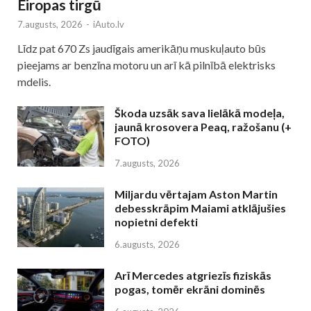
Eiropas tirgū
7.augusts, 2026
-
iAuto.lv
Līdz pat 670 Zs jaudīgais amerikāņu muskuļauto būs
pieejams ar benzīna motoru un arī kā pilnībā elektrisks
mdelis.
Škoda uzsāk sava lielākā modeļa,
jaunā krosovera Peaq, ražošanu (+
FOTO)
7.augusts, 2026
Miljardu vērtajam Aston Martin
debesskrāpim Maiami atklājušies
nopietni defekti
6.augusts, 2026
Arī Mercedes atgriezīs fiziskās
pogas, tomēr ekrāni dominēs