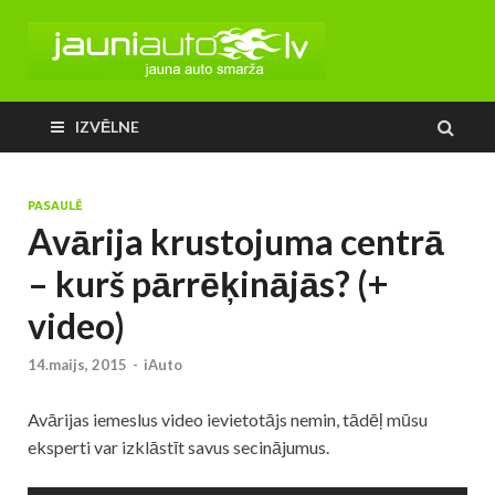
IZVĒLNE
PASAULĒ
Avārija krustojuma centrā
– kurš pārrēķinājās? (+
video)
14.maijs, 2015
-
iAuto
Avārijas iemeslus video ievietotājs nemin, tādēļ mūsu
eksperti var izklāstīt savus secinājumus.