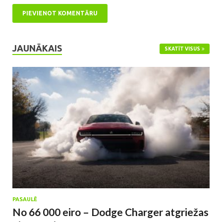
JAUNĀKAIS
SKATĪT VISUS
PASAULĒ
No 66 000 eiro – Dodge Charger atgriežas