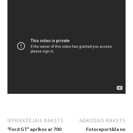
IEPRIEKŠĒJAIS RAKSTS
NĀKOŠAIS RAKSTS
“Ford GT” aprīkos ar 700
Fotoreportāža no