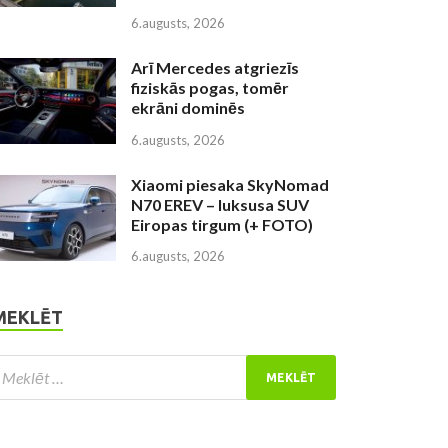
6.augusts, 2026
Arī Mercedes atgriezīs
fiziskās pogas, tomēr
ekrāni dominēs
6.augusts, 2026
Xiaomi piesaka SkyNomad
N70 EREV – luksusa SUV
Eiropas tirgum (+ FOTO)
6.augusts, 2026
MEKLĒT