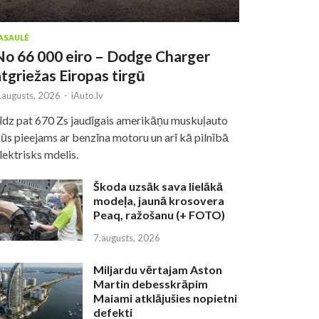
ASAULĒ
No 66 000 eiro – Dodge Charger
atgriežas Eiropas tirgū
.augusts, 2026
-
iAuto.lv
īdz pat 670 Zs jaudīgais amerikāņu muskuļauto
ūs pieejams ar benzīna motoru un arī kā pilnībā
lektrisks mdelis.
Škoda uzsāk sava lielākā
modeļa, jaunā krosovera
Peaq, ražošanu (+ FOTO)
7.augusts, 2026
Miljardu vērtajam Aston
Martin debesskrāpim
Maiami atklājušies nopietni
defekti