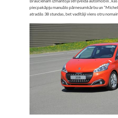
Braucienam izmantoja sērijveida automobili , kas 
piecpakāpju manuālo pārnesumkārbu un “Michelin
atradās 38 stundas, bet vadītāji viens otru nomai