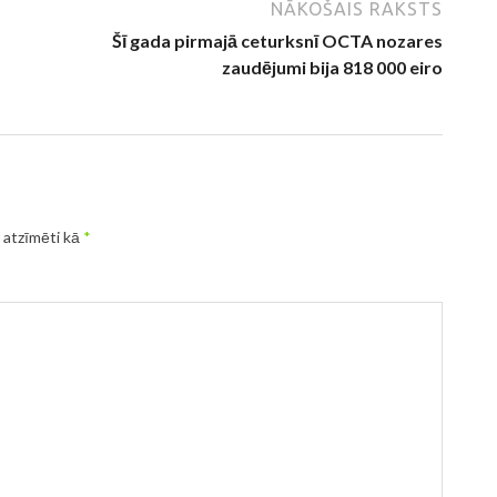
NĀKOŠAIS RAKSTS
Šī gada pirmajā ceturksnī OCTA nozares
zaudējumi bija 818 000 eiro
r atzīmēti kā
*