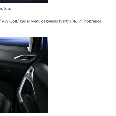
es foto
“VW Golf,” kas ar vienu degvielas tvertni (46,9 l) nobrauca