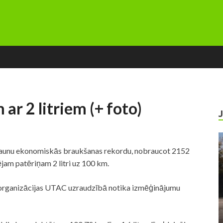
ar 2 litriem (+ foto)
 jaunu ekonomiskās braukšanas rekordu, nobraucot 2152
dējam patēriņam 2 litri uz 100 km.
s organizācijas UTAC uzraudzībā notika izmēģinājumu