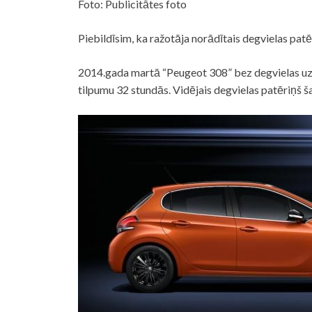
Foto: Publicitātes foto
Piebildīsim, ka ražotāja norādītais degvielas patēr
2014.gada martā “Peugeot 308” bez degvielas uzpi
tilpumu 32 stundās. Vidējais degvielas patēriņš ša