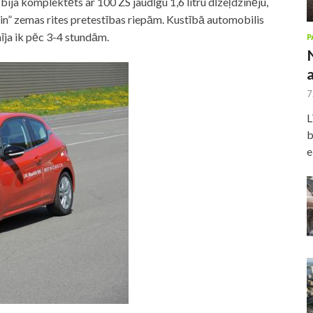
bija komplektēts ar 100 ZS jaudīgu 1,6 litru dīzeļdzinēju,
” zemas rites pretestības riepām. Kustībā automobilis
nīja ik pēc 3-4 stundām.
P
7
L
b
e