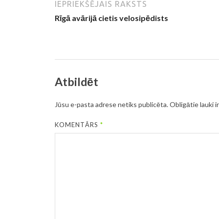
IEPRIEKŠĒJAIS RAKSTS
Rīgā avārijā cietis velosipēdists
Atbildēt
Jūsu e-pasta adrese netiks publicēta.
Obligātie lauki i
KOMENTĀRS
*