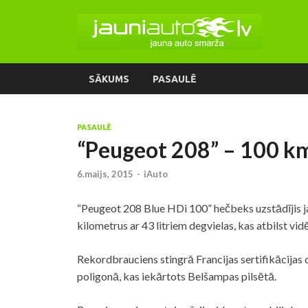
SĀKUMS
PASAULĒ
PASAULĒ
“Peugeot 208” – 100 km 
6.maijs, 2015
-
iAuto
“Peugeot 208 Blue HDi 100” hečbeks uzstādījis
kilometrus ar 43 litriem degvielas, kas atbilst vi
Rekordbrauciens stingrā Francijas sertifikācija
poligonā, kas iekārtots Belšampas pilsētā.