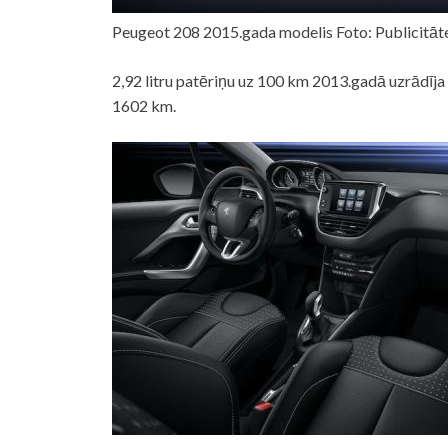
Peugeot 208 2015.gada modelis Foto: Publicitāt
2,92 litru patēriņu uz 100 km 2013.gadā uzrādīja 
1602 km.