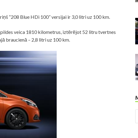
iņš “208 Blue HDi 100” versijai ir 3,0 litri uz 100 km.
ldes veica 1810 kilometrus, iztērējot 52 litru tvertnes
jā braucienā – 2,8 litri uz 100 km.