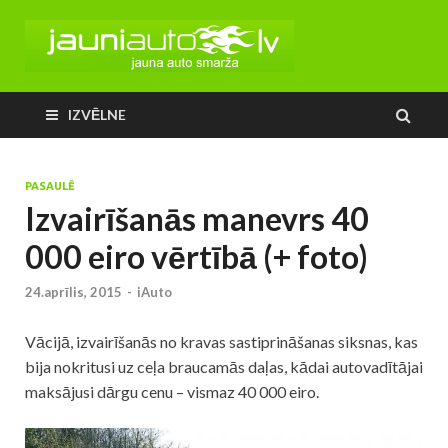
IZVĒLNE
PASAULĒ
Izvairīšanās manevrs 40
000 eiro vērtībā (+ foto)
24.aprīlis, 2015
-
iAuto
Vācijā, izvairīšanās no kravas sastiprināšanas siksnas, kas
bija nokritusi uz ceļa braucamās daļas, kādai autovadītājai
maksājusi dārgu cenu – vismaz 40 000 eiro.