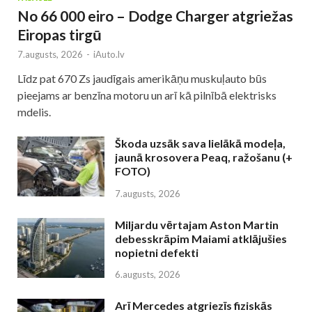
No 66 000 eiro – Dodge Charger atgriežas
Eiropas tirgū
7.augusts, 2026
-
iAuto.lv
Līdz pat 670 Zs jaudīgais amerikāņu muskuļauto būs
pieejams ar benzīna motoru un arī kā pilnībā elektrisks
mdelis.
Škoda uzsāk sava lielākā modeļa,
jaunā krosovera Peaq, ražošanu (+
FOTO)
7.augusts, 2026
Miljardu vērtajam Aston Martin
debesskrāpim Maiami atklājušies
nopietni defekti
6.augusts, 2026
Arī Mercedes atgriezīs fiziskās