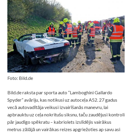
Foto: Bild.de
Bild.de raksta par sporta auto “Lamboghini Gallardo
Spyder” avāriju, kas notikusi uz autoceļa A52. 27 gadus
vecā autovadītāja veikusi izvairīšanās manevru, lai
apbrauktu uz ceļa nokritušu siksnu, taču zaudējusi kontroli
pār jaudīgo spēkratu – kabriolets izslīdējis vairākus
metrus zālājā un vairākas reizes apgriežoties ap savu asi