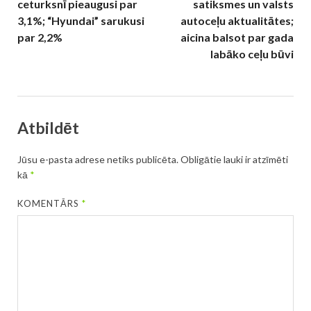
ceturksnī pieaugusi par
satiksmes un valsts
3,1%; “Hyundai” sarukusi
autoceļu aktualitātes;
par 2,2%
aicina balsot par gada
labāko ceļu būvi
Atbildēt
Jūsu e-pasta adrese netiks publicēta.
Obligātie lauki ir atzīmēti
kā
*
KOMENTĀRS
*