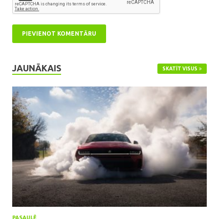
JAUNĀKAIS
SKATĪT VISUS
PASAULĒ