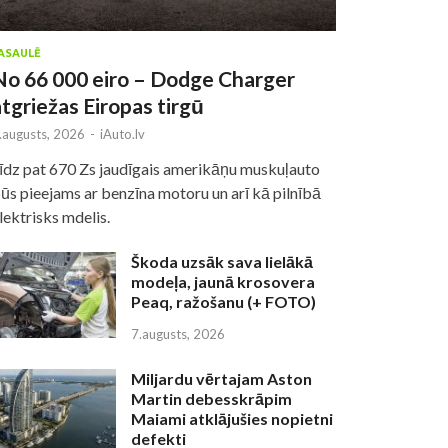
ASAULĒ
No 66 000 eiro – Dodge Charger
atgriežas Eiropas tirgū
.augusts, 2026
-
iAuto.lv
īdz pat 670 Zs jaudīgais amerikāņu muskuļauto
ūs pieejams ar benzīna motoru un arī kā pilnībā
lektrisks mdelis.
Škoda uzsāk sava lielākā
modeļa, jaunā krosovera
Peaq, ražošanu (+ FOTO)
7.augusts, 2026
Miljardu vērtajam Aston
Martin debesskrāpim
Maiami atklājušies nopietni
defekti