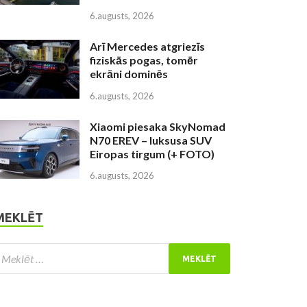
6.augusts, 2026
Arī Mercedes atgriezīs
fiziskās pogas, tomēr
ekrāni dominēs
6.augusts, 2026
Xiaomi piesaka SkyNomad
N70 EREV – luksusa SUV
Eiropas tirgum (+ FOTO)
6.augusts, 2026
MEKLĒT