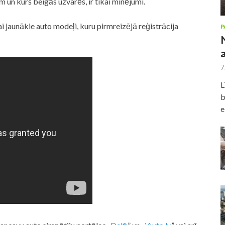
em un kurš beigās uzvarēs, ir tikai minējumi.
ai jaunākie auto modeļi, kuru pirmreizējā reģistrācija
P
7
L
b
e