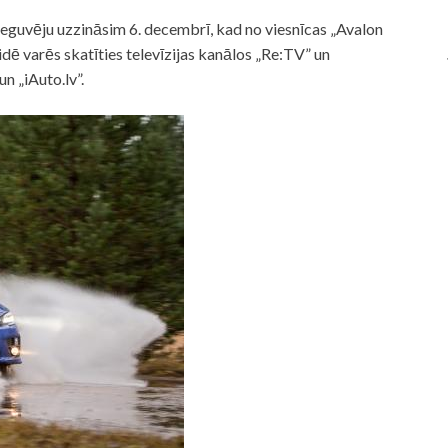
ieguvēju uzzināsim 6. decembrī, kad no viesnīcas „Avalon
dē varēs skatīties televīzijas kanālos „Re:TV” un
n „iAuto.lv”.