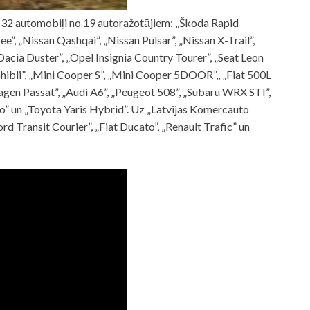
i 32 automobiļi no 19 autoražotājiem: „Škoda Rapid
”, „Nissan Qashqai”, „Nissan Pulsar”, „Nissan X-Trail”,
acia Duster”, „Opel Insignia Country Tourer”, „Seat Leon
hibli”, „Mini Cooper S”, „Mini Cooper 5DOOR”,, „Fiat 500L
gen Passat”, „Audi A6”, „Peugeot 508”, „Subaru WRX STI”,
o” un „Toyota Yaris Hybrid”. Uz „Latvijas Komercauto
rd Transit Courier”, „Fiat Ducato”, „Renault Trafic” un