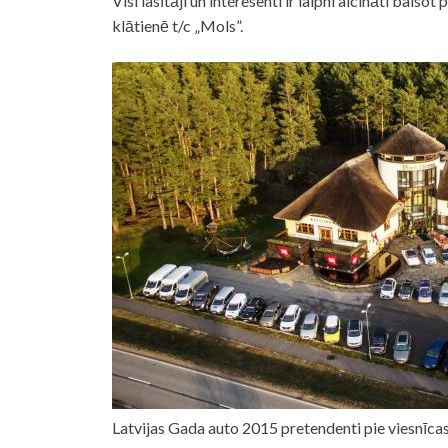
Visi lasītāji un interesenti ir laipni aicināti balso
klātienē t/c „Mols”.
Latvijas Gada auto 2015 pretendenti pie viesnīca