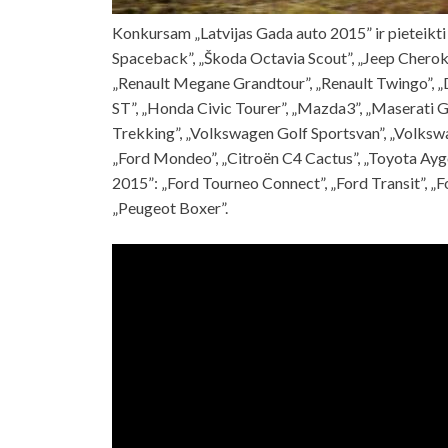
Konkursam „Latvijas Gada auto 2015” ir pieteikt
Spaceback”, „Škoda Octavia Scout”, „Jeep Cherokee
„Renault Megane Grandtour”, „Renault Twingo”, „D
ST”, „Honda Civic Tourer”, „Mazda3”, „Maserati G
Trekking”, „Volkswagen Golf Sportsvan”, „Volkswa
„Ford Mondeo”, „Citroën C4 Cactus”, „Toyota Ayg
2015”: „Ford Tourneo Connect”, „Ford Transit”, „Fo
„Peugeot Boxer”.