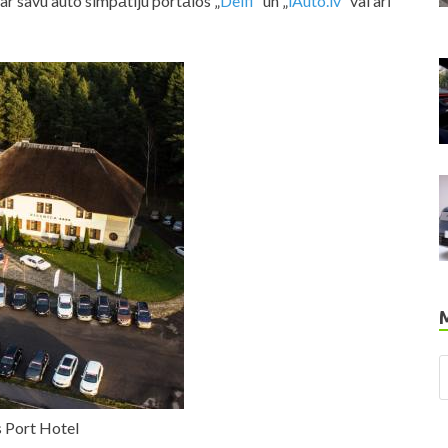
t par savu auto simpātiju portālos „
Delfi
” un „
iAuto.lv
” vai arī
s Port Hotel