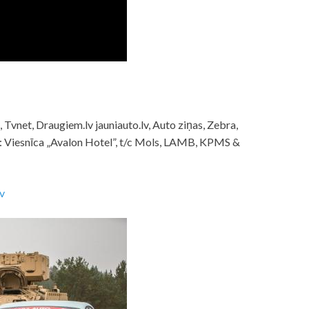
e, Tvnet, Draugiem.lv jauniauto.lv, Auto ziņas, Zebra,
ta: Viesnīca „Avalon Hotel”, t/c Mols, LAMB, KPMS &
v