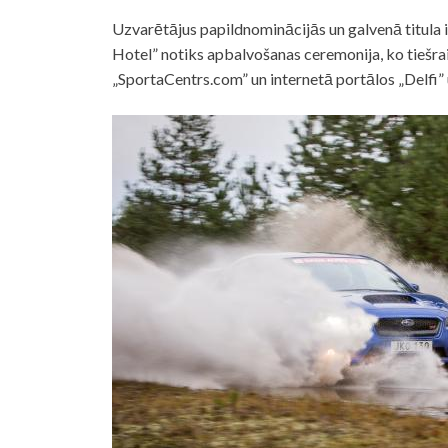
Uzvarētājus papildnominācijās un galvenā titula 
Hotel” notiks apbalvošanas ceremonija, ko tiešrai
„SportaCentrs.com” un internetā portālos „Delfi” u