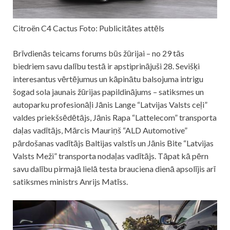
Citroën C4 Cactus Foto: Publicitātes attēls
Brīvdienās teicams forums būs žūrijai – no 29 tās
biedriem savu dalību testā ir apstiprinājuši 28. Sevišķi
interesantus vērtējumus un kāpinātu balsojuma intrigu
šogad sola jaunais žūrijas papildinājums – satiksmes un
autoparku profesionāļi Jānis Lange “Latvijas Valsts ceļi”
valdes priekšsēdētājs, Jānis Rapa “Lattelecom” transporta
daļas vadītājs, Mārcis Mauriņš “ALD Automotive”
pārdošanas vadītājs Baltijas valstīs un Jānis Bite “Latvijas
Valsts Meži” transporta nodaļas vadītājs. Tāpat kā pērn
savu dalību pirmajā lielā testa brauciena dienā apsolījis arī
satiksmes ministrs Anrijs Matīss.