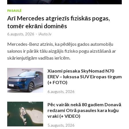
PASAULĒ
Arī Mercedes atgriezīs fiziskās pogas,
tomēr ekrāni dominēs
6.augusts, 2026
-
iAuto.lv
Mercedes-Benz atzinis, ka pēdējos gados automobiļu
salonos ir pārāk tālu aizgājis fizisko pogu aizstāšanā ar
skārienjutīgām vadības ierīcēm.
Xiaomi piesaka SkyNomad N70
EREV – luksusa SUV Eiropas tirgum
(+ FOTO)
6.augusts, 2026
Pēc vairāk nekā 80 gadiem Donavā
redzami Otrā pasaules kara kuģu
vraki (+ VIDEO)
5.augusts, 2026