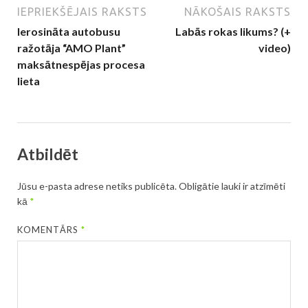
IEPRIEKŠĒJAIS RAKSTS
NĀKOŠAIS RAKSTS
Ierosināta autobusu
Labās rokas likums? (+
ražotāja “AMO Plant”
video)
maksātnespējas procesa
lieta
Atbildēt
Jūsu e-pasta adrese netiks publicēta.
Obligātie lauki ir atzīmēti
kā
*
KOMENTĀRS
*