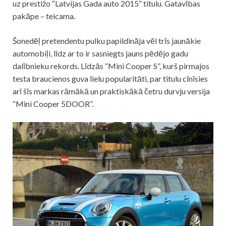
uz prestižo “Latvijas Gada auto 2015” titulu. Gatavības
pakāpe – teicama.
Šonedēļ pretendentu pulku papildināja vēl trīs jaunākie
automobiļi, līdz ar to ir sasniegts jauns pēdējo gadu
dalībnieku rekords. Līdzās “Mini Cooper S”, kurš pirmajos
testa braucienos guva lielu popularitāti, par titulu cīnīsies
arī šīs markas rāmākā un praktiskākā četru durvju versija
“Mini Cooper 5DOOR”.