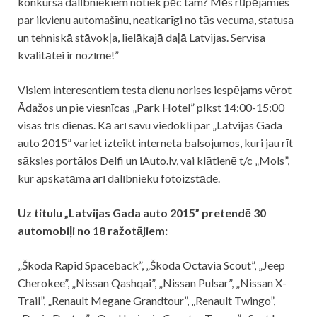
konkursa dalībniekiem notiek pēc tam? Mēs rūpējamies
par ikvienu automašīnu, neatkarīgi no tās vecuma, statusa
un tehniskā stāvokļa, lielākajā daļā Latvijas. Servisa
kvalitātei ir nozīme!”
Visiem interesentiem testa dienu norises iespējams vērot
Ādažos un pie viesnīcas „Park Hotel” plkst 14:00-15:00
visas trīs dienas. Kā arī savu viedokli par „Latvijas Gada
auto 2015” variet izteikt interneta balsojumos, kuri jau rīt
sāksies portālos Delfi un iAuto.lv, vai klātienē t/c „Mols”,
kur apskatāma arī dalībnieku fotoizstāde.
Uz titulu „Latvijas Gada auto 2015” pretendē 30
automobiļi no 18 ražotājiem:
„Škoda Rapid Spaceback”, „Škoda Octavia Scout”, „Jeep
Cherokee”, „Nissan Qashqai”, „Nissan Pulsar”, „Nissan X-
Trail”, „Renault Megane Grandtour”, „Renault Twingo”,