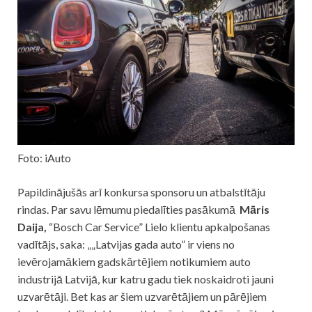
Foto: iAuto
Papildinājušās arī konkursa sponsoru un atbalstītāju
rindas. Par savu lēmumu piedalīties pasākumā
Māris
Daija,
“Bosch Car Service” Lielo klientu apkalpošanas
vadītājs, saka: „„Latvijas gada auto” ir viens no
ievērojamākiem gadskārtējiem notikumiem auto
industrijā Latvijā, kur katru gadu tiek noskaidroti jauni
uzvarētāji. Bet kas ar šiem uzvarētājiem un pārējiem