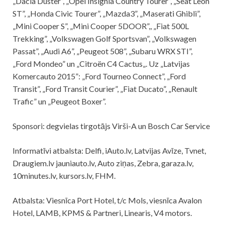
„Dacia Duster”, „Opel Insignia Country Tourer”, „Seat Leon
ST”, „Honda Civic Tourer”, „Mazda3”, „Maserati Ghibli”,
„Mini Cooper S”, „Mini Cooper 5DOOR”,, „Fiat 500L
Trekking”, „Volkswagen Golf Sportsvan”, „Volkswagen
Passat”, „Audi A6”, „Peugeot 508”, „Subaru WRX STI”,
„Ford Mondeo” un „Citroën C4 Cactus„. Uz „Latvijas
Komercauto 2015”: „Ford Tourneo Connect”, „Ford
Transit”, „Ford Transit Courier”, „Fiat Ducato”, „Renault
Trafic” un „Peugeot Boxer”.
Sponsori: degvielas tirgotājs Virši-A un Bosch Car Service
Informatīvi atbalsta: Delfi, iAuto.lv, Latvijas Avīze, Tvnet,
Draugiem.lv jauniauto.lv, Auto ziņas, Zebra, garaza.lv,
10minutes.lv, kursors.lv, FHM.
Atbalsta: Viesnīca Port Hotel, t/c Mols, viesnīca Avalon
Hotel, LAMB, KPMS & Partneri, Linearis, V4 motors.