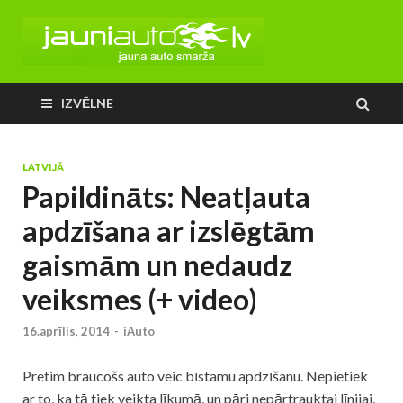
IZVĒLNE
LATVIJĀ
Papildināts: Neatļauta
apdzīšana ar izslēgtām
gaismām un nedaudz
veiksmes (+ video)
16.aprīlis, 2014
-
iAuto
Pretim braucošs auto veic bīstamu apdzīšanu. Nepietiek
ar to, ka tā tiek veikta līkumā, un pāri nepārtrauktai līnijai,