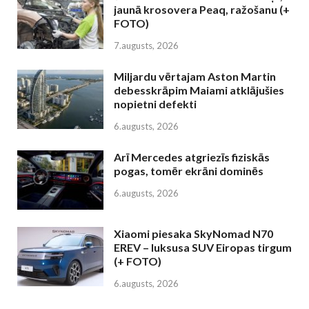
jaunā krosovera Peaq, ražošanu (+
FOTO)
7.augusts, 2026
Miljardu vērtajam Aston Martin
debesskrāpim Maiami atklājušies
nopietni defekti
6.augusts, 2026
Arī Mercedes atgriezīs fiziskās
pogas, tomēr ekrāni dominēs
6.augusts, 2026
Xiaomi piesaka SkyNomad N70
EREV – luksusa SUV Eiropas tirgum
(+ FOTO)
6.augusts, 2026