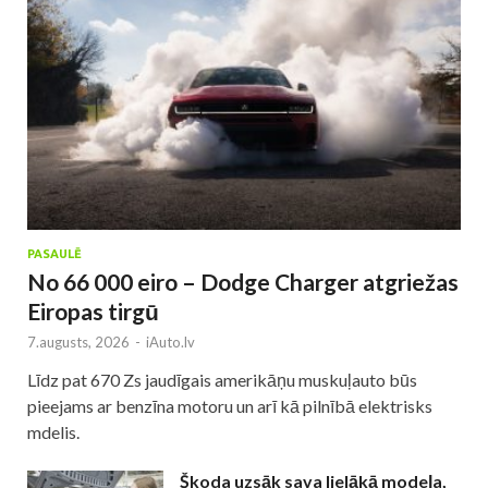
PASAULĒ
No 66 000 eiro – Dodge Charger atgriežas
Eiropas tirgū
7.augusts, 2026
-
iAuto.lv
Līdz pat 670 Zs jaudīgais amerikāņu muskuļauto būs
pieejams ar benzīna motoru un arī kā pilnībā elektrisks
mdelis.
Škoda uzsāk sava lielākā modeļa,