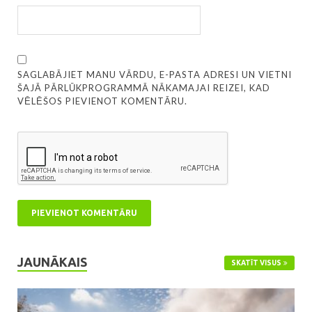
SAGLABĀJIET MANU VĀRDU, E-PASTA ADRESI UN VIETNI
ŠAJĀ PĀRLŪKPROGRAMMĀ NĀKAMAJAI REIZEI, KAD
VĒLĒŠOS PIEVIENOT KOMENTĀRU.
JAUNĀKAIS
SKATĪT VISUS