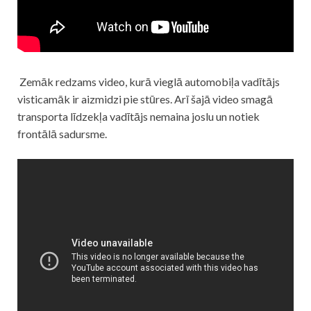
Zemāk redzams video, kurā vieglā automobiļa vadītājs
visticamāk ir aizmidzi pie stūres. Arī šajā video smagā
transporta līdzekļa vadītājs nemaina joslu un notiek
frontālā sadursme.