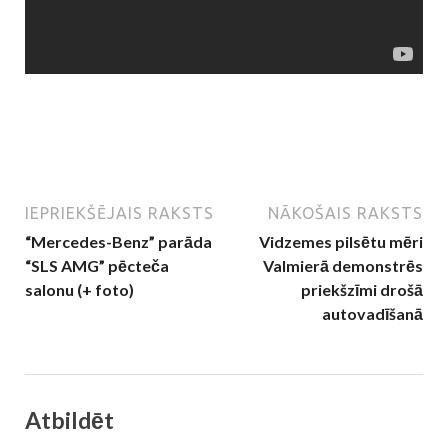
IEPRIEKŠĒJAIS RAKSTS
NĀKOŠAIS RAKSTS
“Mercedes-Benz” parāda
Vidzemes pilsētu mēri
“SLS AMG” pēcteča
Valmierā demonstrēs
salonu (+ foto)
priekšzīmi drošā
autovadīšanā
Atbildēt