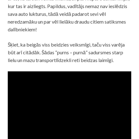
kur tas ir aizliegts. Papildus, vadītājs nemaz nav ieslēdzis
sava auto lukturus, tādā veidā padarot sevi vēl
neredzamāku un par vēl lielāku draudu citiem satiksmes
dalībniekiem!
Šķiet, ka beigās viss beidzies veiksmīgi, taču viss varēja
būt arī citādāk. Šādas “purns – purnā” sadursmes starp
lielu un mazu transportlīdzekli reti beidzas laimīgi.