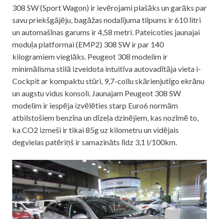
308 SW (Sport Wagon) ir ievērojami plašāks un garāks par
savu priekšgājēju, bagāžas nodalījuma tilpums ir 610 litri
un automašīnas garums ir 4,58 metri. Pateicoties jaunajai
moduļa platformai (EMP2) 308 SW ir par 140
kilogramiem vieglāks. Peugeot 308 modelim ir
minimālisma stilā izveidota intuitīva autovadītāja vieta i-
Cockpit ar kompaktu stūri, 9,7-collu skārienjutīgo ekrānu
un augstu vidus konsoli. Jaunajam Peugeot 308 SW
modelim ir iespēja izvēlēties starp Euro6 normām
atbilstošiem benzīna un dīzeļa dzinējiem, kas nozīmē to,
ka CO2 izmeši ir tikai 85g uz kilometru un vidējais
degvielas patēriņš ir samazināts līdz 3,1 l/100km.