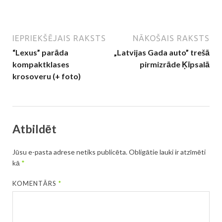
IEPRIEKŠĒJAIS RAKSTS
NĀKOŠAIS RAKSTS
“Lexus” parāda
„Latvijas Gada auto” trešā
kompaktklases
pirmizrāde Ķīpsalā
krosoveru (+ foto)
Atbildēt
Jūsu e-pasta adrese netiks publicēta.
Obligātie lauki ir atzīmēti
kā
*
KOMENTĀRS
*