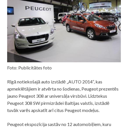
Foto: Publicitātes foto
Rīgā notiekošajā auto izstādē „AUTO 2014“, kas
apmeklētājiem ir atvērta no šodienas, Peugeot prezentēs
jauno Peugeot 308 ar universāļa virsbūvi. Līdztekus
Peugeot 308 SW pirmizrādei Baltijas valstīs, izstādē
tuvāk varēs apskatīt arī citus Peugeot modeļus.
Peugeot ekspozīcija sastāv no 12 automobiļiem, kuru