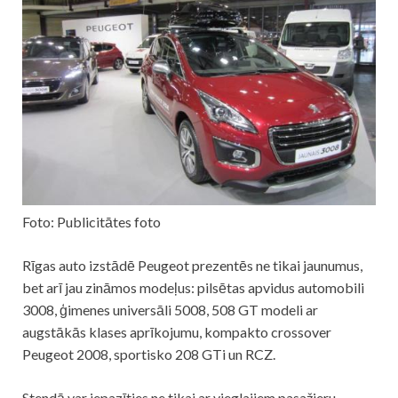
Foto: Publicitātes foto
Rīgas auto izstādē Peugeot prezentēs ne tikai jaunumus,
bet arī jau zināmos modeļus: pilsētas apvidus automobili
3008, ģimenes universāli 5008, 508 GT modeli ar
augstākās klases aprīkojumu, kompakto crossover
Peugeot 2008, sportisko 208 GTi un RCZ.
Stendā var iepazīties ne tikai ar vieglajiem pasažieru