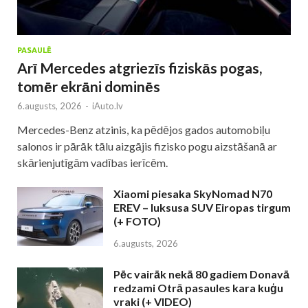
PASAULĒ
Arī Mercedes atgriezīs fiziskās pogas,
tomēr ekrāni dominēs
6.augusts, 2026
-
iAuto.lv
Mercedes-Benz atzinis, ka pēdējos gados automobiļu
salonos ir pārāk tālu aizgājis fizisko pogu aizstāšanā ar
skārienjutīgām vadības ierīcēm.
Xiaomi piesaka SkyNomad N70
EREV – luksusa SUV Eiropas tirgum
(+ FOTO)
6.augusts, 2026
Pēc vairāk nekā 80 gadiem Donavā
redzami Otrā pasaules kara kuģu
vraki (+ VIDEO)