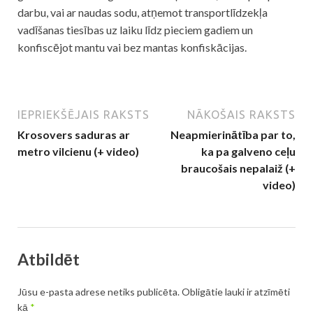
darbu, vai ar naudas sodu, atņemot transportlīdzekļa
vadīšanas tiesības uz laiku līdz pieciem gadiem un
konfiscējot mantu vai bez mantas konfiskācijas.
IEPRIEKŠĒJAIS RAKSTS
NĀKOŠAIS RAKSTS
Krosovers saduras ar
Neapmierinātība par to,
metro vilcienu (+ video)
ka pa galveno ceļu
braucošais nepalaiž (+
video)
Atbildēt
Jūsu e-pasta adrese netiks publicēta.
Obligātie lauki ir atzīmēti
kā
*