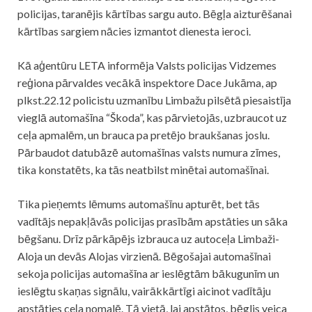
policijas, taranējis kārtības sargu
auto
. Bēgļa aizturēšanai
kārtības sargiem nācies izmantot dienesta ieroci.
Kā aģentūru LETA informēja Valsts policijas Vidzemes
reģiona pārvaldes vecākā inspektore Dace Jukāma, ap
plkst.22.12 policistu uzmanību Limbažu pilsētā piesaistīja
vieglā automašīna “Škoda”, kas pārvietojās, uzbraucot uz
ceļa apmalēm, un brauca pa pretējo braukšanas joslu.
Pārbaudot datubāzē automašīnas valsts numura zīmes,
tika konstatēts, ka tās neatbilst minētai automašīnai.
Tika pieņemts lēmums automašīnu apturēt, bet tās
vadītājs nepakļāvās policijas prasībām apstāties un sāka
bēgšanu. Drīz pārkāpējs izbrauca uz autoceļa Limbaži-
Aloja un devās Alojas virzienā. Bēgošajai automašīnai
sekoja policijas automašīna ar ieslēgtām bākugunīm un
ieslēgtu skaņas signālu, vairākkārtīgi aicinot vadītāju
apstāties ceļa nomalē. Tā vietā, lai apstātos, bēglis veica