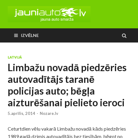
IZVĒLNE
LATVIJĀ
Limbažu novadā piedzēries
autovadītājs taranē
policijas auto; bēgļa
aizturēšanai pielieto ieroci
5.aprīlis, 2014
-
Nozare.lv
Ceturtdien vēlu vakarā Limbažu novadā kāds piedzēries
1989.gadā dzimis autovadītājs bez tiesībām, bēgot no