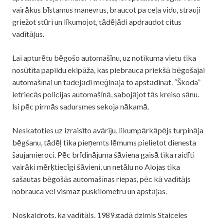
vairākus bīstamus manevrus, braucot pa ceļa vidu, strauji
griežot stūri un līkumojot, tādējādi apdraudot citus
vadītājus.
Lai apturētu bēgošo automašīnu, uz notikuma vietu tika
nosūtīta papildu ekipāža, kas piebrauca priekšā bēgošajai
automašīnai un tādējādi mēģināja to apstādināt. “Škoda”
ietriecās policijas automašīnā, sabojājot tās kreiso sānu.
Īsi pēc pirmās sadursmes sekoja nākamā.
Neskatoties uz izraisīto avāriju, likumpārkāpējs turpināja
bēgšanu, tādēļ tika pieņemts lēmums pielietot dienesta
šaujamieroci. Pēc brīdinājuma šāviena gaisā tika raidīti
vairāki mērķtiecīgi šāvieni, un netālu no Alojas tika
sašautas bēgošās automašīnas riepas, pēc kā vadītājs
nobrauca vēl vismaz puskilometru un apstājās.
Noskaidrots, ka vadītājs, 1989.gadā dzimis Staiceles