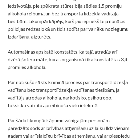
iedzīvotājs, pie spēkrata stūres bija sēdies 1,5 promiļu
alkohola reibumā un bez transporta līdzekļa vadītāja
tiesībām. Likumpārkāpējs, kurš jau iepriekš bija nonācis
policijas redzeslokā un ticis sodīts par vairāku noziegumu
izdarīšanu, aizturēts.
Automašīnas apskatē konstatēts, ka tajā atradās arī
dzērājšofera māte, kuras organismā tika konstatētas 3,4
promiles alkohola.
Par notikušo sākts kriminālprocess par transportlīdzekļa
vadīšanu bez transportlīdzekļa vadīšanas tiesībām, ja
vadītājs atrodas alkohola, narkotisko, psihotropo,
toksisko vai citu apreibinošu vielu ietekmē.
Par šādu likumpārkāpumu vainīgajām personām
paredzēts sods ar brīvības atņemšanu uz laiku līdz vienam
gadam vai ar īslaicīgu brīvības atņemšanu, vai ar piespiedu