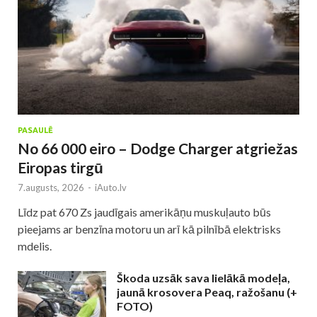
PASAULĒ
No 66 000 eiro – Dodge Charger atgriežas
Eiropas tirgū
7.augusts, 2026
-
iAuto.lv
Līdz pat 670 Zs jaudīgais amerikāņu muskuļauto būs
pieejams ar benzīna motoru un arī kā pilnībā elektrisks
mdelis.
Škoda uzsāk sava lielākā modeļa,
jaunā krosovera Peaq, ražošanu (+
FOTO)