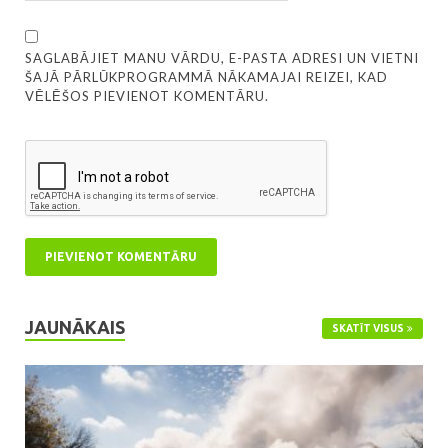
SAGLABĀJIET MANU VĀRDU, E-PASTA ADRESI UN VIETNI
ŠAJĀ PĀRLŪKPROGRAMMĀ NĀKAMAJAI REIZEI, KAD
VĒLĒŠOS PIEVIENOT KOMENTĀRU.
JAUNĀKAIS
SKATĪT VISUS