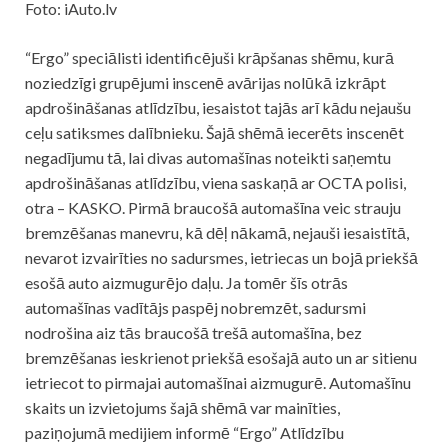
Foto: iAuto.lv
“Ergo” speciālisti identificējuši krāpšanas shēmu, kurā
noziedzīgi grupējumi inscenē avārijas nolūkā izkrāpt
apdrošināšanas atlīdzību, iesaistot tajās arī kādu nejaušu
ceļu satiksmes dalībnieku. Šajā shēmā iecerēts inscenēt
negadījumu tā, lai divas automašīnas noteikti saņemtu
apdrošināšanas atlīdzību, viena saskaņā ar OCTA polisi,
otra – KASKO. Pirmā braucošā automašīna veic strauju
bremzēšanas manevru, kā dēļ nākamā, nejauši iesaistītā,
nevarot izvairīties no sadursmes, ietriecas un bojā priekšā
esošā
auto
aizmugurējo daļu. Ja tomēr šīs otrās
automašīnas vadītājs paspēj nobremzēt, sadursmi
nodrošina aiz tās braucošā trešā automašīna, bez
bremzēšanas ieskrienot priekšā esošajā
auto
un ar sitienu
ietriecot to pirmajai automašīnai aizmugurē. Automašīnu
skaits un izvietojums šajā shēmā var mainīties,
paziņojumā medijiem informē “Ergo” Atlīdzību