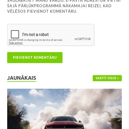
SAGLABĀJIET MANU VĀRDU, E-PASTA ADRESI UN VIETNI
ŠAJĀ PĀRLŪKPROGRAMMĀ NĀKAMAJAI REIZEI, KAD
VĒLĒŠOS PIEVIENOT KOMENTĀRU.
JAUNĀKAIS
SKATĪT VISUS