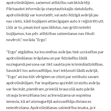
apdrošinātājiem, saņemot atlīdzību vairākkārtēji.
Pārbaudot informāciju starptautiskajās datubāzēs,
apdrošinātāji var konstatēt, vai
auto
līdzīgā avārijā jau
nav cietis, kādi bojājumi attiecīgajam
auto
ir reģistrēti utt.
Līdz ar to, pieaicinot speciālistus, nav grūti noteikt
bojājumus, kas pēc atlīdzības saņemšanas nav tikuši
novērsti,” norāda “Ergo”.
“Ergo” atgādina, ka inscenētas avārijas tiek uzskatītas par
apdrošināšanas krāpšanu un par līdzdalību šādā
noziegumā persona var tikt saukta pie kriminālatbildības.
Savukārt tos autovadītājus, kuri iekļuvuši šādā avārijā,
“Ergo” aicina būt vērīgiem un ziņot par notikušo savam
apdrošinātājam. Par iespējamu apzināti izraisītu avāriju
var liecināt, piemēram, priekšā braucošā
auto
pārāk
strauja bremzēšana bez acīmredzama un nopietna
iemesla, kā arī aizmugurējā autovadītāja distances
neievērošana. Apdrošināšanas sabiedrība iesaka, ja ir