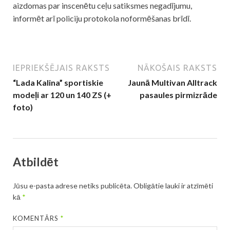
aizdomas par inscenētu ceļu satiksmes negadījumu,
informēt arī policiju protokola noformēšanas brīdī.
IEPRIEKŠĒJAIS RAKSTS
NĀKOŠAIS RAKSTS
“Lada Kalina” sportiskie
Jaunā Multivan Alltrack
modeļi ar 120 un 140 ZS (+
pasaules pirmizrāde
foto)
Atbildēt
Jūsu e-pasta adrese netiks publicēta.
Obligātie lauki ir atzīmēti
kā
*
KOMENTĀRS
*