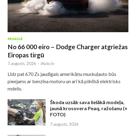
PASAULĒ
No 66 000 eiro – Dodge Charger atgriežas
Eiropas tirgū
7.augusts, 2026
-
iAuto.lv
Līdz pat 670 Zs jaudīgais amerikāņu muskuļauto būs
pieejams ar benzīna motoru un arī kā pilnībā elektrisks
mdelis.
Škoda uzsāk sava lielākā modeļa,
jaunā krosovera Peaq, ražošanu (+
FOTO)
7.augusts, 2026