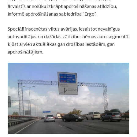
ārvalstīs ar nolūku izkrāpt apdrošināšanas atlīdzību,
informē apdrošināšanas sabiedrība “Ergo”.
Speciāli inscenētas viltus avārijas, iesaistot nevainīgus
autovadītājus, un dažādas zādzību shēmas
auto
segmentā
kļūst arvien aktuālākas gan drošības iestādēm, gan
apdrošinātājiem.