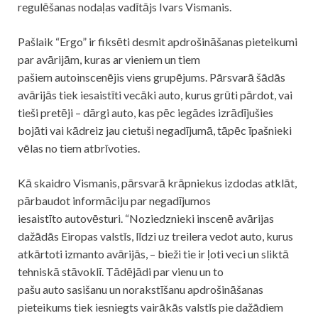
regulēšanas nodaļas vadītājs Ivars Vismanis.
Pašlaik “Ergo” ir fiksēti desmit apdrošināšanas pieteikumi
par avārijām, kuras ar vieniem un tiem
pašiem
auto
inscenējis viens grupējums. Pārsvarā šādās
avārijās tiek iesaistīti vecāki
auto
, kurus grūti pārdot, vai
tieši pretēji – dārgi
auto
, kas pēc iegādes izrādījušies
bojāti vai kādreiz jau cietuši negadījumā, tāpēc īpašnieki
vēlas no tiem atbrīvoties.
Kā skaidro Vismanis, pārsvarā krāpniekus izdodas atklāt,
pārbaudot informāciju par negadījumos
iesaistīto
auto
vēsturi. “Noziedznieki inscenē avārijas
dažādās Eiropas valstīs, līdzi uz treilera vedot
auto
, kurus
atkārtoti izmanto avārijās, – bieži tie ir ļoti veci un sliktā
tehniskā stāvoklī. Tādējādi par vienu un to
pašu
auto
sasišanu un norakstīšanu apdrošināšanas
pieteikums tiek iesniegts vairākās valstīs pie dažādiem