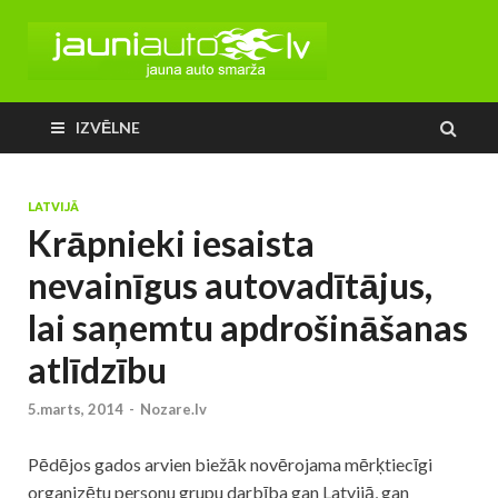
IZVĒLNE
LATVIJĀ
Krāpnieki iesaista
nevainīgus autovadītājus,
lai saņemtu apdrošināšanas
atlīdzību
5.marts, 2014
-
Nozare.lv
Pēdējos gados arvien biežāk novērojama mērķtiecīgi
organizētu personu grupu darbība gan Latvijā, gan