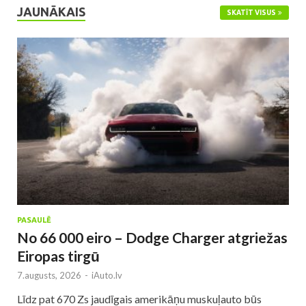
JAUNĀKAIS
SKATĪT VISUS
PASAULĒ
No 66 000 eiro – Dodge Charger atgriežas
Eiropas tirgū
7.augusts, 2026
-
iAuto.lv
Līdz pat 670 Zs jaudīgais amerikāņu muskuļauto būs