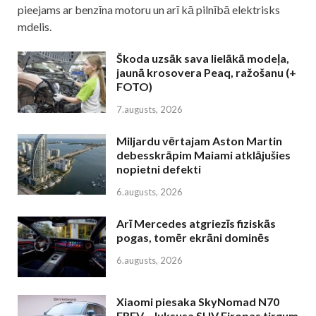
pieejams ar benzīna motoru un arī kā pilnībā elektrisks
mdelis.
Škoda uzsāk sava lielākā modeļa,
jaunā krosovera Peaq, ražošanu (+
FOTO)
7.augusts, 2026
Miljardu vērtajam Aston Martin
debesskrāpim Maiami atklājušies
nopietni defekti
6.augusts, 2026
Arī Mercedes atgriezīs fiziskās
pogas, tomēr ekrāni dominēs
6.augusts, 2026
Xiaomi piesaka SkyNomad N70
EREV – luksusa SUV Eiropas tirgum