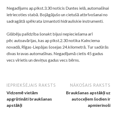
Negadījums ap.plkst.3.30 noticis Duntes ielā, automašīnai
ietriecoties stabā. Bojāgājušo un cietušā atbrīvošanai no
sadragātā spēkrata izmantoti hidrauliskie instrumenti.
Glābēju palīdzība šonakt bijusi nepieciešama arī
pēc
autoavārijas
, kas ap plkst.2.30 notika Kalnciema
novadā, Rīgas-Liepājas šosejas 24.kilometrā. Tur sadūrās
divas kravas automašīnas. Negadījumā cietis 45 gadus
vecs vīrietis un deviņus gadus vecs bērns.
IEPRIEKŠĒJAIS RAKSTS
NĀKOŠAIS RAKSTS
Vidzemē vietām
Braukšanas apstākļi uz
apgrūtināti braukšanas
autoceļiem šodien ir
apstākļi
apmierinoši