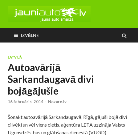
IZVĒLNE
LATVIJĀ
Autoavārijā
Sarkandaugavā divi
bojāgājušie
16.februāris, 2014
-
Nozare.lv
Šonakt
autoavārijā
Sarkandaugavā, Rīgā, gājuši bojā divi
cilvēki un vēl viens cietis, aģentūra LETA uzzināja Valsts
Ugunsdzēsības un glābšanas dienestā (VUGD).