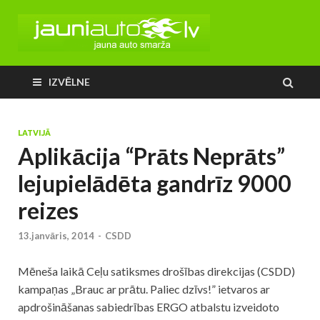
IZVĒLNE
LATVIJĀ
Aplikācija “Prāts Neprāts”
lejupielādēta gandrīz 9000
reizes
13.janvāris, 2014
-
CSDD
Mēneša laikā Ceļu satiksmes drošības direkcijas (CSDD)
kampaņas „Brauc ar prātu. Paliec dzīvs!” ietvaros ar
apdrošināšanas sabiedrības ERGO atbalstu izveidoto