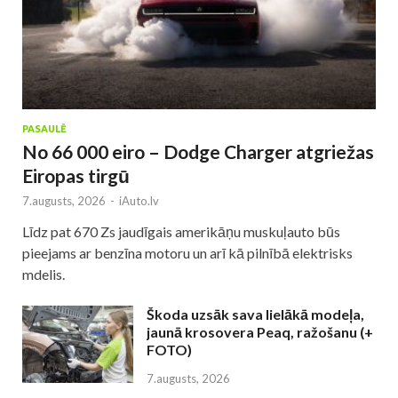
PASAULĒ
No 66 000 eiro – Dodge Charger atgriežas
Eiropas tirgū
7.augusts, 2026
-
iAuto.lv
Līdz pat 670 Zs jaudīgais amerikāņu muskuļauto būs
pieejams ar benzīna motoru un arī kā pilnībā elektrisks
mdelis.
Škoda uzsāk sava lielākā modeļa,
jaunā krosovera Peaq, ražošanu (+
FOTO)
7.augusts, 2026