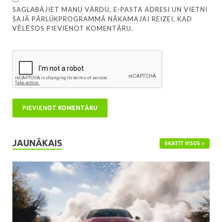
SAGLABĀJIET MANU VĀRDU, E-PASTA ADRESI UN VIETNI
ŠAJĀ PĀRLŪKPROGRAMMĀ NĀKAMAJAI REIZEI, KAD
VĒLĒŠOS PIEVIENOT KOMENTĀRU.
JAUNĀKAIS
SKATĪT VISUS