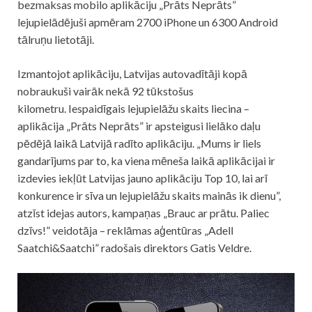
bezmaksas mobilo aplikāciju „Prāts Neprāts”
lejupielādējuši apmēram 2700 iPhone un 6300 Android
tālruņu lietotāji.
Izmantojot aplikāciju, Latvijas autovadītāji kopā
nobraukuši vairāk nekā 92 tūkstošus
kilometru. Iespaidīgais lejupielāžu skaits liecina –
aplikācija „Prāts Neprāts” ir apsteigusi lielāko daļu
pēdējā laikā Latvijā radīto aplikāciju. „Mums ir liels
gandarījums par to, ka viena mēneša laikā aplikācijai ir
izdevies iekļūt Latvijas jauno aplikāciju Top 10, lai arī
konkurence ir sīva un lejupielāžu skaits mainās ik dienu”,
atzīst idejas autors, kampaņas „Brauc ar prātu. Paliec
dzīvs!” veidotāja – reklāmas aģentūras „Adell
Saatchi&Saatchi” radošais direktors Gatis Veldre.