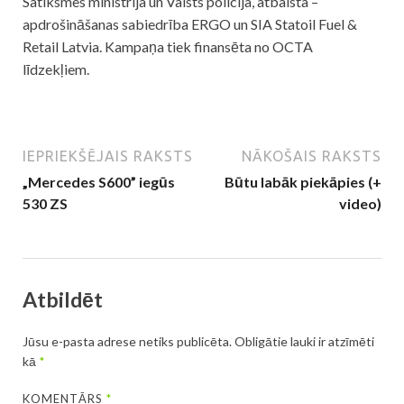
Satiksmes ministrija un Valsts policija, atbalsta –
apdrošināšanas sabiedrība ERGO un SIA Statoil Fuel &
Retail Latvia. Kampaņa tiek finansēta no OCTA
līdzekļiem.
IEPRIEKŠĒJAIS RAKSTS
NĀKOŠAIS RAKSTS
„Mercedes S600” iegūs
Būtu labāk piekāpies (+
530 ZS
video)
Atbildēt
Jūsu e-pasta adrese netiks publicēta.
Obligātie lauki ir atzīmēti
kā
*
KOMENTĀRS
*