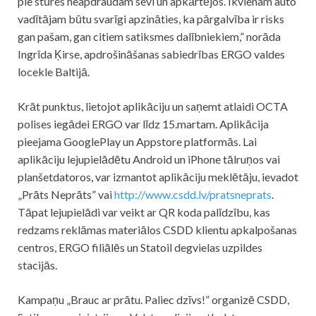
pie stūres neapdraudam sevi un apkārtējos. Ikvienam auto
vadītājam būtu svarīgi apzināties, ka pārgalvība ir risks
gan pašam, gan citiem satiksmes dalībniekiem,” norāda
Ingrīda Ķirse, apdrošināšanas sabiedrības ERGO valdes
locekle Baltijā.
Krāt punktus, lietojot aplikāciju un saņemt atlaidi OCTA
polises iegādei ERGO var līdz 15.martam. Aplikācija
pieejama GooglePlay un Appstore platformās. Lai
aplikāciju lejupielādētu Android un iPhone tālruņos vai
planšetdatoros, var izmantot aplikāciju meklētāju, ievadot
„Prāts Neprāts” vai
http://www.csdd.lv/pratsneprats
.
Tāpat lejupielādi var veikt ar QR koda palīdzību, kas
redzams reklāmas materiālos CSDD klientu apkalpošanas
centros, ERGO filiālēs un Statoil degvielas uzpildes
stacijās.
Kampaņu „Brauc ar prātu. Paliec dzīvs!” organizē CSDD,