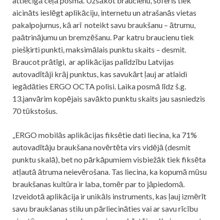
attiecīgā ceļā posmā. Uzsākot braucienu, šoferis tiek
aicināts ieslēgt aplikāciju, internetu un atrašanās vietas
pakalpojumus, kā arī noteikt savu braukšanu – ātrumu,
paātrinājumu un bremzēšanu. Par katru braucienu tiek
piešķirti punkti, maksimālais punktu skaits – desmit.
Braucot prātīgi, ar aplikācijas palīdzību Latvijas
autovadītāji krāj punktus, kas savukārt ļauj ar atlaidi
iegādāties ERGO OCTA polisi. Laika posmā līdz š.g.
13.janvārim kopējais savākto punktu skaits jau sasniedzis
70 tūkstošus.
„ERGO mobilās aplikācijas fiksētie dati liecina, ka 71%
autovadītāju braukšana novērtēta virs vidējā (desmit
punktu skalā), bet no pārkāpumiem visbiežāk tiek fiksēta
atļautā ātruma neievērošana. Tas liecina, ka kopumā mūsu
braukšanas kultūra ir laba, tomēr par to jāpiedomā.
Izveidotā aplikācija ir unikāls instruments, kas ļauj izmērīt
savu braukšanas stilu un pārliecināties vai ar savu rīcību