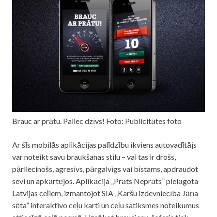
Brauc ar prātu. Paliec dzīvs! Foto: Publicitātes foto
Ar šīs mobilās aplikācijas palīdzību ikviens autovadītājs
var noteikt savu braukšanas stilu – vai tas ir drošs,
pārliecinošs, agresīvs, pārgalvīgs vai bīstams, apdraudot
sevi un apkārtējos. Aplikācija „Prāts Neprāts” pielāgota
Latvijas ceļiem, izmantojot SIA „Karšu izdevniecība Jāņa
sēta” interaktīvo ceļu karti un ceļu satiksmes noteikumus