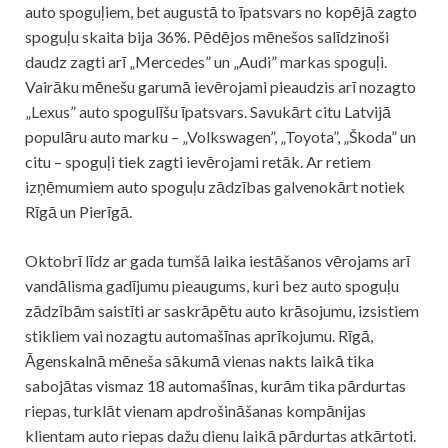
auto spoguļiem, bet augustā to īpatsvars no kopējā zagto
spoguļu skaita bija 36%. Pēdējos mēnešos salīdzinoši
daudz zagti arī „Mercedes” un „Audi” markas spoguļi.
Vairāku mēnešu garumā ievērojami pieaudzis arī nozagto
„Lexus” auto spogulīšu īpatsvars. Savukārt citu Latvijā
populāru auto marku – „Volkswagen”, „Toyota”, „Škoda” un
citu – spoguļi tiek zagti ievērojami retāk. Ar retiem
izņēmumiem auto spoguļu zādzības galvenokārt notiek
Rīgā un Pierīgā.
Oktobrī līdz ar gada tumšā laika iestāšanos vērojams arī
vandālisma gadījumu pieaugums, kuri bez auto spoguļu
zādzībām saistīti ar saskrāpētu auto krāsojumu, izsistiem
stikliem vai nozagtu automašīnas aprīkojumu. Rīgā,
Āgenskalnā mēneša sākumā vienas nakts laikā tika
sabojātas vismaz 18 automašīnas, kurām tika pārdurtas
riepas, turklāt vienam apdrošināšanas kompānijas
klientam auto riepas dažu dienu laikā pārdurtas atkārtoti.