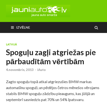
IZVĒLNE
LATVIJĀ
Spoguļu zagļi atgriežas pie
pārbaudītām vērtībām
4.novembris, 2013
-
iAuto
Zagto spoguļu topā atkal atgriezušies BMW markas
automašīnu spoguļi, un pēdējos četros mēnešos vērojams
stabils BMW spoguļu zādzību pieaugums, kas jūlijā un
septembrī sasniedzis pat 70% un 54% īpatsvaru.