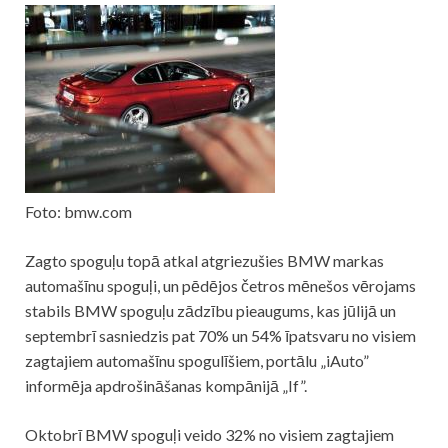
Foto: bmw.com
Zagto spoguļu topā atkal atgriezušies BMW markas
automašīnu spoguļi, un pēdējos četros mēnešos vērojams
stabils BMW spoguļu zādzību pieaugums, kas jūlijā un
septembrī sasniedzis pat 70% un 54% īpatsvaru no visiem
zagtajiem automašīnu spogulīšiem, portālu „iAuto”
informēja apdrošināšanas kompānijā „If”.
Oktobrī BMW spoguļi veido 32% no visiem zagtajiem