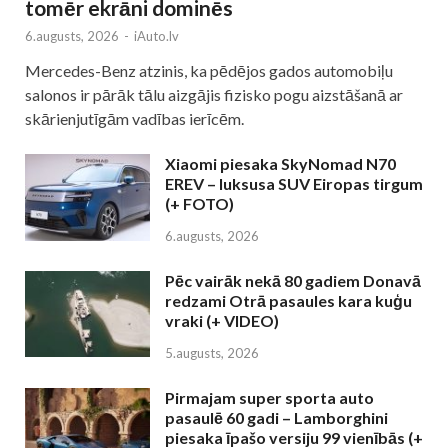
tomēr ekrāni dominēs
6.augusts, 2026
-
iAuto.lv
Mercedes-Benz atzinis, ka pēdējos gados automobiļu
salonos ir pārāk tālu aizgājis fizisko pogu aizstāšanā ar
skārienjutīgām vadības ierīcēm.
Xiaomi piesaka SkyNomad N70
EREV – luksusa SUV Eiropas tirgum
(+ FOTO)
6.augusts, 2026
Pēc vairāk nekā 80 gadiem Donavā
redzami Otrā pasaules kara kuģu
vraki (+ VIDEO)
5.augusts, 2026
Pirmajam super sporta auto
pasaulē 60 gadi – Lamborghini
piesaka īpašo versiju 99 vienībās (+