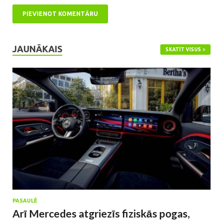
JAUNĀKAIS
SKATĪT VISUS
PASAULĒ
Arī Mercedes atgriezīs fiziskās pogas,