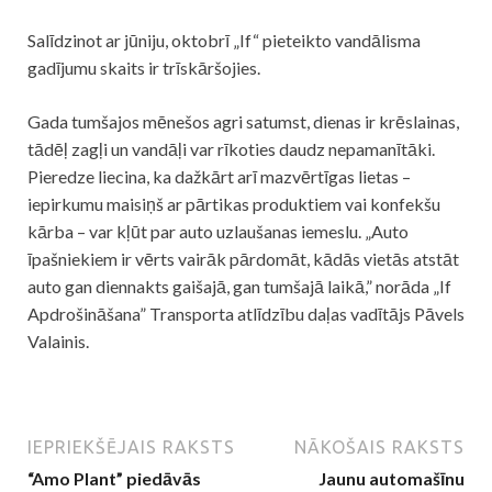
Salīdzinot ar jūniju, oktobrī „If“ pieteikto vandālisma
gadījumu skaits ir trīskāršojies.
Gada tumšajos mēnešos agri satumst, dienas ir krēslainas,
tādēļ zagļi un vandāļi var rīkoties daudz nepamanītāki.
Pieredze liecina, ka dažkārt arī mazvērtīgas lietas –
iepirkumu maisiņš ar pārtikas produktiem vai konfekšu
kārba – var kļūt par auto uzlaušanas iemeslu. „Auto
īpašniekiem ir vērts vairāk pārdomāt, kādās vietās atstāt
auto gan diennakts gaišajā, gan tumšajā laikā,” norāda „If
Apdrošināšana” Transporta atlīdzību daļas vadītājs Pāvels
Valainis.
IEPRIEKŠĒJAIS RAKSTS
NĀKOŠAIS RAKSTS
“Amo Plant” piedāvās
Jaunu automašīnu