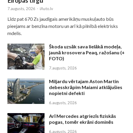
Eiropas tirgū
7.augusts, 2026
-
iAuto.lv
Līdz pat 670 Zs jaudīgais amerikāņu muskuļauto būs
pieejams ar benzīna motoru un arī kā pilnībā elektrisks
mdelis.
Škoda uzsāk sava lielākā modeļa,
jaunā krosovera Peaq, ražošanu (+
FOTO)
7.augusts, 2026
Miljardu vērtajam Aston Martin
debesskrāpim Maiami atklājušies
nopietni defekti
6.augusts, 2026
Arī Mercedes atgriezīs fiziskās
pogas, tomēr ekrāni dominēs
6.augusts, 2026