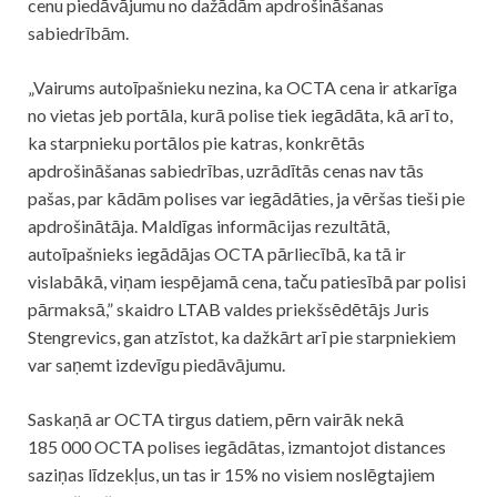
cenu piedāvājumu no dažādām apdrošināšanas
sabiedrībām.
„Vairums autoīpašnieku nezina, ka OCTA cena ir atkarīga
no vietas jeb portāla, kurā polise tiek iegādāta, kā arī to,
ka starpnieku portālos pie katras, konkrētās
apdrošināšanas sabiedrības, uzrādītās cenas nav tās
pašas, par kādām polises var iegādāties, ja vēršas tieši pie
apdrošinātāja. Maldīgas informācijas rezultātā,
autoīpašnieks iegādājas OCTA pārliecībā, ka tā ir
vislabākā, viņam iespējamā cena, taču patiesībā par polisi
pārmaksā,” skaidro LTAB valdes priekšsēdētājs Juris
Stengrevics, gan atzīstot, ka dažkārt arī pie starpniekiem
var saņemt izdevīgu piedāvājumu.
Saskaņā ar OCTA tirgus datiem, pērn vairāk nekā
185 000 OCTA polises iegādātas, izmantojot distances
saziņas līdzekļus, un tas ir 15% no visiem noslēgtajiem