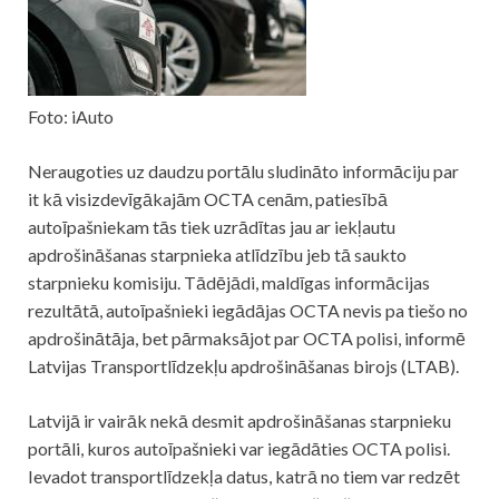
Foto: iAuto
Neraugoties uz daudzu portālu sludināto informāciju par
it kā visizdevīgākajām OCTA cenām, patiesībā
autoīpašniekam tās tiek uzrādītas jau ar iekļautu
apdrošināšanas starpnieka atlīdzību jeb tā saukto
starpnieku komisiju. Tādējādi, maldīgas informācijas
rezultātā, autoīpašnieki iegādājas OCTA nevis pa tiešo no
apdrošinātāja, bet pārmaksājot par OCTA polisi, informē
Latvijas Transportlīdzekļu apdrošināšanas birojs (LTAB).
Latvijā ir vairāk nekā desmit apdrošināšanas starpnieku
portāli, kuros autoīpašnieki var iegādāties OCTA polisi.
Ievadot transportlīdzekļa datus, katrā no tiem var redzēt