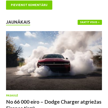
JAUNĀKAIS
SKATĪT VISUS
PASAULĒ
No 66 000 eiro – Dodge Charger atgriežas