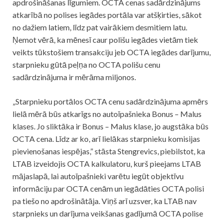
apdrošināšanas līgumiem. OCTA cenas sadārdzinājums
atkarībā no polises iegādes portāla var atšķirties, sākot
no dažiem latiem, līdz pat vairākiem desmitiem latu.
Ņemot vērā, ka mēnesī caur polišu iegādes vietām tiek
veikts tūkstošiem transakciju jeb OCTA iegādes darījumu,
starpnieku gūtā peļņa no OCTA polišu cenu
sadārdzinājuma ir mērāma miljonos.
„Starpnieku portālos OCTA cenu sadārdzinājuma apmērs
lielā mērā būs atkarīgs no autoīpašnieka Bonus – Malus
klases. Jo sliktāka ir Bonus – Malus klase, jo augstāka būs
OCTA cena. Līdz ar ko, arī lielākas starpnieku komisijas
pievienošanas iespējas,” stāsta Stengrevics, piebilstot, ka
LTAB izveidojis OCTA kalkulatoru, kurš pieejams LTAB
mājaslapā, lai autoīpašnieki varētu iegūt objektīvu
informāciju par OCTA cenām un iegādāties OCTA polisi
pa tiešo no apdrošinātāja. Viņš arī uzsver, ka LTAB nav
starpnieks un darījuma veikšanas gadījumā OCTA polise