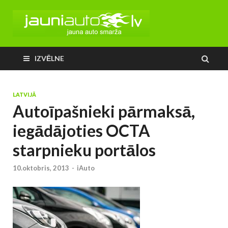
IZVĒLNE
LATVIJĀ
Autoīpašnieki pārmaksā,
iegādājoties OCTA
starpnieku portālos
10.oktobris, 2013
-
iAuto