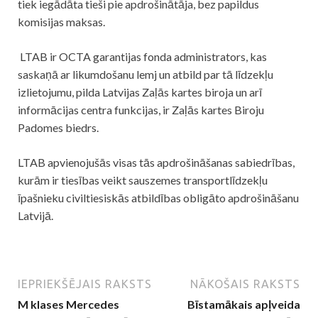
tiek iegādāta tieši pie apdrošinātāja, bez papildus
komisijas maksas.
LTAB ir OCTA garantijas fonda administrators, kas
saskaņā ar likumdošanu lemj un atbild par tā līdzekļu
izlietojumu, pilda Latvijas Zaļās kartes biroja un arī
informācijas centra funkcijas, ir Zaļās kartes Biroju
Padomes biedrs.
LTAB apvienojušās visas tās apdrošināšanas sabiedrības,
kurām ir tiesības veikt sauszemes transportlīdzekļu
īpašnieku civiltiesiskās atbildības obligāto apdrošināšanu
Latvijā.
IEPRIEKŠĒJAIS RAKSTS
NĀKOŠAIS RAKSTS
M klases Mercedes
Bīstamākais apļveida