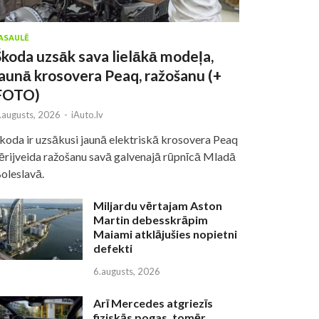
ASAULĒ
Škoda uzsāk sava lielākā modeļa,
jaunā krosovera Peaq, ražošanu (+
FOTO)
.augusts, 2026
-
iAuto.lv
koda ir uzsākusi jaunā elektriskā krosovera Peaq
ērijveida ražošanu savā galvenajā rūpnīcā Mladā
oleslavā.
Miljardu vērtajam Aston
Martin debesskrāpim
Maiami atklājušies nopietni
defekti
6.augusts, 2026
Arī Mercedes atgriezīs
fiziskās pogas, tomēr