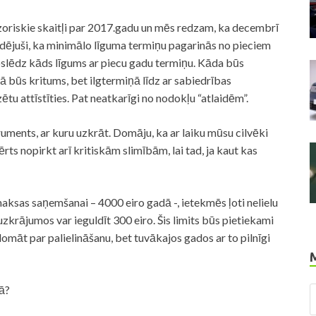
zoriskie skaitļi par 2017.gadu un mēs redzam, ka decembrī
zirdējuši, ka minimālo līguma termiņu pagarinās no pieciem
ānoslēdz kāds līgums ar piecu gadu termiņu. Kāda būs
 būs kritums, bet ilgtermiņā līdz ar sabiedrības
u attīstīties. Pat neatkarīgi no nodokļu “atlaidēm”.
truments, ar kuru uzkrāt. Domāju, ka ar laiku mūsu cilvēki
rts nopirkt arī kritiskām slimībām, lai tad, ja kaut kas
tmaksas saņemšanai – 4000 eiro gadā -, ietekmēs ļoti nelielu
zkrājumos var ieguldīt 300 eiro. Šis limits būs pietiekami
omāt par palielināšanu, bet tuvākajos gados ar to pilnīgi
ā?