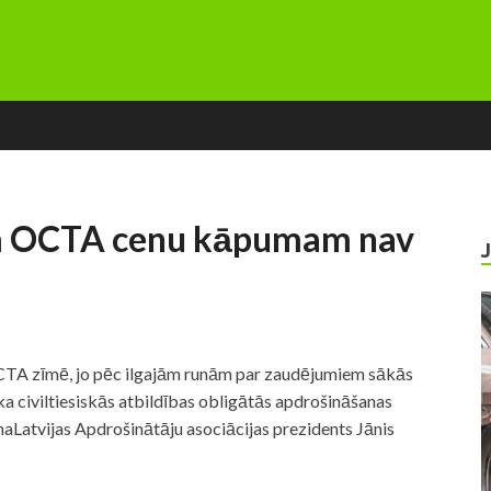
m OCTA cenu kāpumam nav
OCTA zīmē, jo pēc ilgajām runām par zaudējumiem sākās
ka civiltiesiskās atbildības obligātās apdrošināšanas
inaLatvijas Apdrošinātāju asociācijas prezidents Jānis