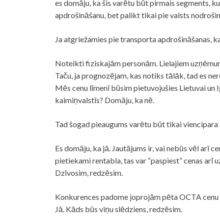
es domāju, ka šis varētu būt pirmais segments, ku
apdrošināšanu, bet palikt tikai pie valsts nodro
Ja atgriežamies pie transporta apdrošināšanas, k
Noteikti fiziskajām personām. Lielajiem uzņēmum
Taču, ja prognozējam, kas notiks tālāk, tad es
Mēs cenu līmenī būsim pietuvojušies Lietuvai un
kaimiņvalstīs? Domāju, ka nē.
Tad šogad pieaugums varētu būt tikai viencipara 
Es domāju, ka jā. Jautājums ir, vai nebūs vēl arī ce
pietiekami rentabla, tas var “paspiest” cenas arī u
Dzīvosim, redzēsim.
Konkurences padome joprojām pēta OCTA cenu
Jā. Kāds būs viņu slēdziens, redzēsim.