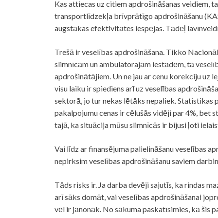
Kas attiecas uz citiem apdrošināšanas veidiem, t
transportlīdzekļa brīvprātīgo apdrošināšanu (KAS
augstākas efektivitātes iespējas. Tādēļ lavīnv
Trešā ir veselības apdrošināšana. Tikko Nacionāla
slimnīcām un ambulatorajām iestādēm, tā veselīb
apdrošinātājiem. Un ne jau ar cenu korekciju uz lej
visu laiku ir spiediens arī uz veselības apdrošināš
sektorā, jo tur nekas lētāks nepaliek. Statistika
pakalpojumu cenas ir cēlušās vidēji par 4%, bet st
tajā, ka situācija mūsu slimnīcās ir bijusi ļoti ielais
Vai līdz ar finansējuma palielināšanu veselības a
nepirksim veselības apdrošināšanu saviem darbinie
Tāds risks ir. Ja darba devēji sajutīs, ka rindas 
arī sāks domāt, vai veselības apdrošināšanai jopr
vēl ir jānonāk. No sākuma paskatīsimies, kā šis 