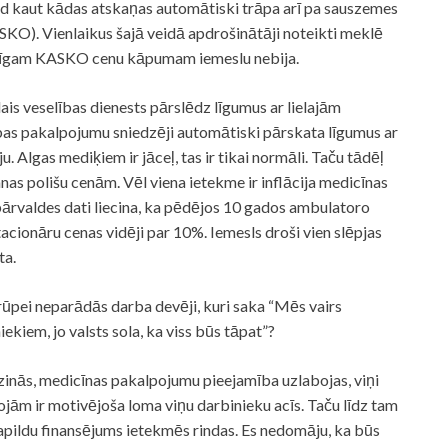
ad kaut kādas atskaņas automātiski trāpa arī pa sauszemes
KO). Vienlaikus šajā veidā apdrošinātāji noteikti meklē
eidīgam KASKO cenu kāpumam iemeslu nebija.
is veselības dienests pārslēdz līgumus ar lielajām
as pakalpojumu sniedzēji automātiski pārskata līgumus ar
u. Algas mediķiem ir jāceļ, tas ir tikai normāli. Taču tādēļ
anas polišu cenām. Vēl viena ietekme ir inflācija medicīnas
s pārvaldes dati liecina, ka pēdējos 10 gados ambulatoro
acionāru cenas vidēji par 10%. Iemesls droši vien slēpjas
ta.
prūpei neparādās darba devēji, kuri saka “Mēs vairs
kiem, jo valsts sola, ka viss būs tāpat”?
mazinās, medicīnas pakalpojumu pieejamība uzlabojas, viņi
ojām ir motivējoša loma viņu darbinieku acīs. Taču līdz tam
papildu finansējums ietekmēs rindas. Es nedomāju, ka būs