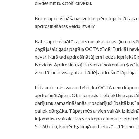
divdesmit tūkstoši cilvēku.
Kuros apdrošināšanas veidos pērn bija lielākais c
apdrošināšanas veidu izvēli?
Katrs apdrošinātājs pats nosaka cenas, ņemot vērā 
pagājušais gads pagāja OCTA zīmē. Turklāt nevienu
nevar. Kurš tad apdrošinātājiem liedza iepriekšē
Neviens. Apdrošinātāji tā vietā “nokonkurējās” lī
zem tā jau ir visa galva. Tādēļ apdrošinātāji bija s
Līdz ar to mēs varam teikt, ka OCTA cenu kāpumam 
apdrošinātājiem. Otrs iemesls ir objektīvie apst
darījumu samazināšanās ir padarījusi “baltākus” a
paliek dārgāka. Tāpat mēs arvien vairāk izlīdzin
ir jāmaksā vairāk. Tas viss kopā akumulē ietekmi
50-60 eiro, kamēr Igaunijā un Lietuvā – 110 eiro,