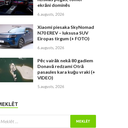
ekrāni dominēs
6.augusts, 2026
Xiaomi piesaka SkyNomad
N70 EREV – luksusa SUV
Eiropas tirgum (+ FOTO)
6.augusts, 2026
Pēc vairāk nekā 80 gadiem
Donavā redzami Otrā
pasaules kara kuģu vraki (+
VIDEO)
5.augusts, 2026
MEKLĒT