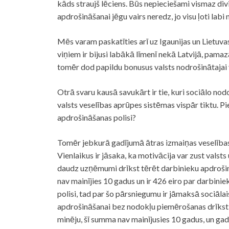
kāds straujš lēciens. Būs nepieciešami vismaz divi
apdrošināšanai jēgu vairs neredz, jo visu ļoti labi 
Mēs varam paskatīties arī uz Igaunijas un Lietuva
viņiem ir bijusi labākā līmenī nekā Latvijā, pama
tomēr dod papildu bonusus valsts nodrošinātajai 
Otrā svaru kausā savukārt ir tie, kuri sociālo nodo
valsts veselības aprūpes sistēmas vispār tiktu. Pi
apdrošināšanas polisi?
Tomēr jebkurā gadījumā ātras izmaiņas veselība
Vienlaikus ir jāsaka, ka motivācija var zust valst
daudz uzņēmumi drīkst tērēt darbinieku apdrošinā
nav mainījies 10 gadus un ir 426 eiro par darbi
polisi, tad par šo pārsniegumu ir jāmaksā sociāla
apdrošināšanai bez nodokļu piemērošanas drīkst 
minēju, šī summa nav mainījusies 10 gadus, un ga