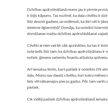
Dzīvības apdrošināšanā mums jau ir pirmie provi
ir bijis kāpums. Tas nozīmē, ka daļa cilvēku ir d
līdz desmit gadiem, un nolēmuši, ka ātri vēl ir j
ietekme ilgtermiņā? Domāju, ka noteikti īstermiņā
domāšanas maiņu dzīvības apdrošināšanai vajadzēt
Cilvēki arvien vairāk sāk apzināties, ka tas ir ins
nobriedīs līdz tam, ka dzīvības apdrošināšanu ir vē
notiek, ģimene saņemtu finanšu atbalsta spilvenu.
Arī iemaksu limits, kurš pašlaik ir noteikts IIN a
daļu. Mums nav daudz cilvēku, kuri katru mēnesi u
liels vēl nākamajos piecos gados. Pēc tam varēs d
pietiek.
Cik vidēji pašlaik dzīvības apdrošināšanā iemaks