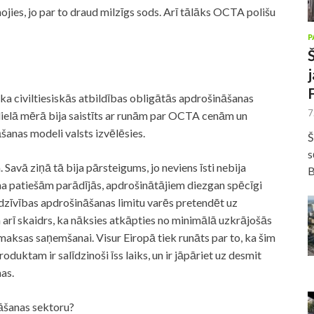
ojies, jo par to draud milzīgs sods. Arī tālāks OCTA polišu
P
a civiltiesiskās atbildības obligātās apdrošināšanas
7
ielā mērā bija saistīts ar runām par OCTA cenām un
šanas modeli valsts izvēlēsies.
Š
s
Savā ziņā tā bija pārsteigums, jo neviens īsti nebija
B
forma patiešām parādījās, apdrošinātājiem diezgan spēcīgi
dzīvības apdrošināšanas limitu varēs pretendēt uz
 arī skaidrs, ka nāksies atkāpties no minimālā uzkrājošās
aksas saņemšanai. Visur Eiropā tiek runāts par to, ka šim
duktam ir salīdzinoši īss laiks, un ir jāpāriet uz desmit
as.
āšanas sektoru?