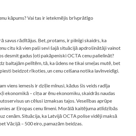
enu kāpums? Vai tas ir ietekmējis brīvprātīgo
savus rādītājus. Bet, protams, ir pilnīgi skaidrs, ka
 citu kā vien paši sevi šajā situācijā apdrošinātāji vainot
jos desmit gadus ļoti pakāpeniski OCTA cenu palielināt?
dz baltajām pelītēm, tā, ka ūdens ne tikai smeļas mutē, bet
piesti beidzot rīkoties, un cenu celšana notika lavīnveidīgi.
viens iemesls ir dziļie mīnusi, kādus šis veids radīja
ākļi ekonomikā – cīņa ar ēnu ekonomiku, skaidrās naudas
utoservisus un cēlusi izmaksas tajos. Veselības aprūpe
āmies ar Eiropas cenu līmeni. Morālā kaitējuma atlīdzībās
 uz cenām. Situācija, ka Latvijā OCTA polise vidēji maksā
 bet Vācijā – 500 eiro, pamazām beidzas.