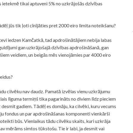
its ietekmē tikai aptuveni 5% no uzkrājošās dzīvības
ēļ jūs tik ļoti cīnījāties pret 2000 eiro limita noteikšanu?
tā tevi iedzen Kamčatkā, tad apdrošinātājiem nebija labas
 ieguldījumi gan uzkrājošajā dzīvības apdrošināšanā, gan
em šiem veidiem, un beigās mēs vienojāmies par 4000 eiro
veidus?
 tādu cilvēku nav daudz. Pamatā izvēlas vienu uzkrājumu
is līguma termiņš tika pagarināts no diviem līdz pieciem
z desmit gadiem. Tādēļ es domāju, ka cilvēki, kuru vecums
iju fondus un par apdrošināšanas komponenti vienkārši
oteikti būs. Vienlaikus tādu cilvēku skaits, kuri uzkrāja
av mērāms simtos tūkstošu. Tie ir labi, ja desmit vai