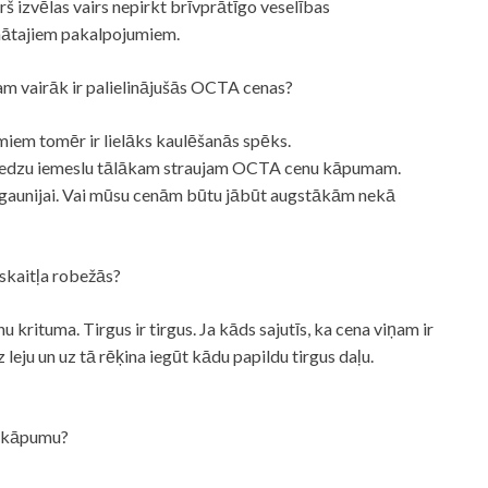
rš izvēlas vairs nepirkt brīvprātīgo veselības
šinātajiem pakalpojumiem.
am vairāk ir palielinājušās OCTA cenas?
iem tomēr ir lielāks kaulēšanās spēks.
 neredzu iemeslu tālākam straujam OCTA cenu kāpumam.
 Igaunijai. Vai mūsu cenām būtu jābūt augstākām nekā
skaitļa robežās?
nu krituma. Tirgus ir tirgus. Ja kāds sajutīs, ka cena viņam ir
z leju un uz tā rēķina iegūt kādu papildu tirgus daļu.
 kāpumu?