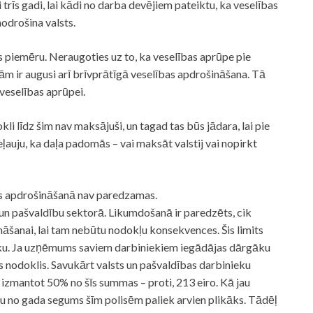
 trīs gadi, lai kādi no darba devējiem pateiktu, ka veselības
nodrošina valsts.
s piemēru. Neraugoties uz to, ka veselības aprūpe pie
zām ir augusi arī brīvprātīgā veselības apdrošināšana. Tā
veselības aprūpei.
kli līdz šim nav maksājuši, un tagad tas būs jādara, lai pie
eļauju, ka daļa padomās – vai maksāt valstij vai nopirkt
s apdrošināšanā nav paredzamas.
s un pašvaldību sektorā. Likumdošanā ir paredzēts, cik
šanai, lai tam nebūtu nodokļu konsekvences. Šis limits
nieku. Ja uzņēmums saviem darbiniekiem iegādājas dārgāku
is nodoklis. Savukārt valsts un pašvaldības darbinieku
izmantot 50% no šīs summas – proti, 213 eiro. Kā jau
du no gada segums šīm polisēm paliek arvien plikāks. Tādēļ