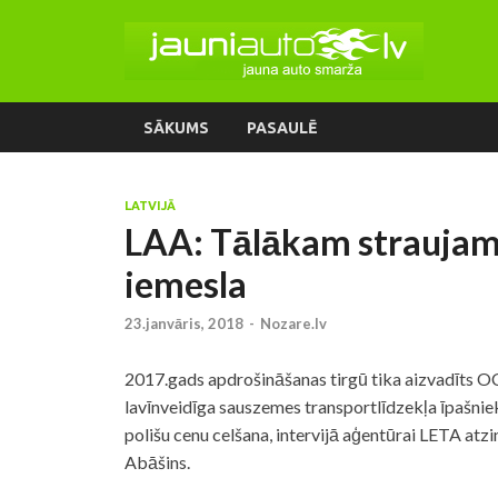
SĀKUMS
PASAULĒ
LATVIJĀ
LAA: Tālākam strauja
iemesla
23.janvāris, 2018
-
Nozare.lv
2017.gads apdrošināšanas tirgū tika aizvadīts 
lavīnveidīga sauszemes transportlīdzekļa īpašnie
polišu cenu celšana, intervijā aģentūrai LETA atz
Abāšins.