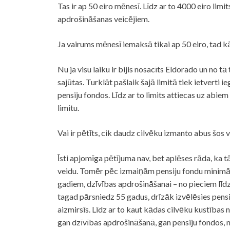
Tas ir ap 50 eiro mēnesī. Līdz ar to 4000 eiro lim
apdrošināšanas veicējiem.
Ja vairums mēnesī iemaksā tikai ap 50 eiro, tad kād
Nu ja visu laiku ir bijis nosacīts Eldorado un no 
sajūtas. Turklāt pašlaik šajā limitā tiek ietverti
pensiju fondos. Līdz ar to limits attiecas uz abi
limitu.
Vai ir pētīts, cik daudz cilvēku izmanto abus šos 
Īsti apjomīga pētījuma nav, bet aplēses rāda, ka
veidu. Tomēr pēc izmaiņām pensiju fondu minimāla
gadiem, dzīvības apdrošināšanai – no pieciem līd
tagad pārsniedz 55 gadus, drīzāk izvēlēsies pens
aizmirsīs. Līdz ar to kaut kādas cilvēku kustības n
gan dzīvības apdrošināšanā, gan pensiju fondos, n