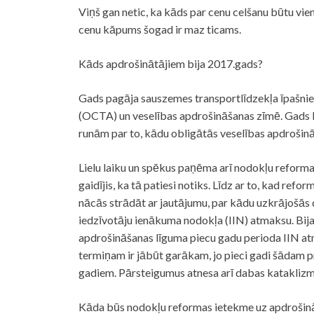
Viņš gan netic, ka kāds par cenu celšanu būtu vien
cenu kāpums šogad ir maz ticams.
Kāds apdrošinātājiem bija 2017.gads?
Gads pagāja sauszemes transportlīdzekļa īpašniek
(OCTA) un veselības apdrošināšanas zīmē. Gads l
runām par to, kādu obligātās veselības apdrošinā
Lielu laiku un spēkus paņēma arī nodokļu reforma. 
gaidījis, ka tā patiesi notiks. Līdz ar to, kad re
nācās strādāt ar jautājumu, par kādu uzkrājošās 
iedzīvotāju ienākuma nodokļa (IIN) atmaksu. Bija
apdrošināšanas līguma piecu gadu perioda IIN atm
termiņam ir jābūt garākam, jo pieci gadi šādam pro
gadiem. Pārsteigumus atnesa arī dabas kataklizm
Kāda būs nodokļu reformas ietekme uz apdrošin