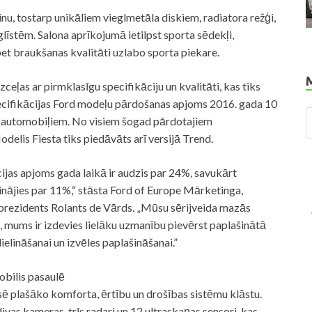
inu, tostarp unikāliem vieglmetāla diskiem, radiatora režģi,
īstēm. Salona aprīkojumā ietilpst sporta sēdekļi,
bet braukšanas kvalitāti uzlabo sporta piekare.
ceļas ar pirmklasīgu specifikāciju un kvalitāti, kas tiks
ecifikācijas Ford modeļu pārdošanas apjoms 2016. gada 10
 automobiļiem. No visiem šogad pārdotajiem
elis Fiesta tiks piedāvāts arī versijā Trend.
ijas apjoms gada laikā ir audzis par 24%, savukārt
inājies par 11%,“ stāsta Ford of Europe Mārketinga,
prezidents Rolants de Vārds. „Mūsu sērijveida mazās
, mums ir izdevies lielāku uzmanību pievērst paplašinātā
ielināšanai un izvēles paplašināšanai.”
obilis pasaulē
ē plašāko komforta, ērtību un drošības sistēmu klāstu.
vas kameras, trīs radari un 12 ultraskaņas sensori, kas