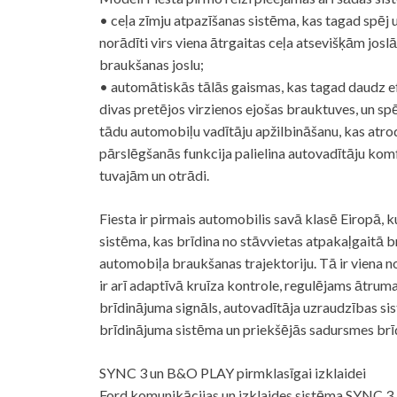
• ceļa zīmju atpazīšanas sistēma, kas tagad spēj
norādīti virs viena ātrgaitas ceļa atsevišķām josl
braukšanas joslu;
• automātiskās tālās gaismas, kas tagad daudz efe
divas pretējos virzienos ejošas brauktuves, un sp
tādu automobiļu vadītāju apžilbināšanu, kas atrod
pārslēgšanās funkcija palielina autovadītāju kom
tuvajām un otrādi.
Fiesta ir pirmais automobilis savā klasē Eiropā,
sistēma, kas brīdina no stāvvietas atpakaļgaitā 
automobiļa braukšanas trajektoriju. Tā ir viena 
ir arī adaptīvā kruīza kontrole, regulējams ātrum
brīdinājuma signāls, autovadītāja uzraudzības si
brīdinājuma sistēma un priekšējās sadursmes brī
SYNC 3 un B&O PLAY pirmklasīgai izklaidei
Ford komunikācijas un izklaides sistēma SYNC 3 ļ