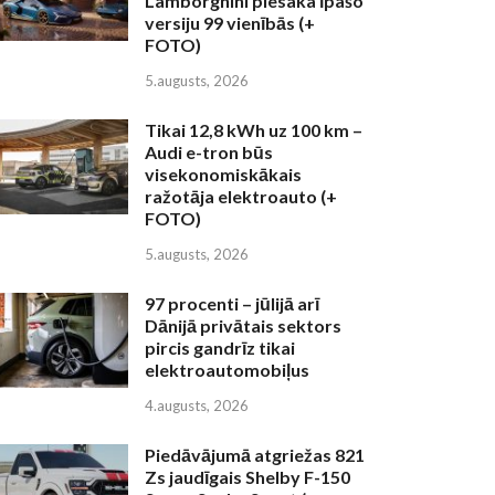
Lamborghini piesaka īpašo
versiju 99 vienībās (+
FOTO)
5.augusts, 2026
Tikai 12,8 kWh uz 100 km –
Audi e-tron būs
visekonomiskākais
ražotāja elektroauto (+
FOTO)
5.augusts, 2026
97 procenti – jūlijā arī
Dānijā privātais sektors
pircis gandrīz tikai
elektroautomobiļus
4.augusts, 2026
Piedāvājumā atgriežas 821
Zs jaudīgais Shelby F-150