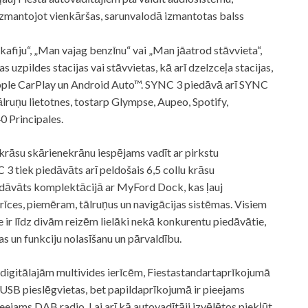
 izmantojot vienkāršas, sarunvalodā izmantotas balss
afiju“, „Man vajag benzīnu“ vai „Man jāatrod stāvvieta“,
s uzpildes stacijas vai stāvvietas, kā arī dzelzceļa stacijas,
 Apple CarPlay un Android Auto™. SYNC 3 piedāvā arī SYNC
ālruņu lietotnes, tostarp Glympse, Aupeo, Spotify,
 Principales.
krāsu skārienekrānu iespējams vadīt ar pirkstu
3 tiek piedāvāts arī peldošais 6,5 collu krāsu
iedāvāts komplektācijā ar MyFord Dock, kas ļauj
erīces, piemēram, tālruņus un navigācijas sistēmas. Visiem
ie ir līdz divām reizēm lielāki nekā konkurentu piedāvātie,
s un funkciju nolasīšanu un pārvaldību.
igitālajām multivides ierīcēm, Fiestastandartaprīkojumā
USB pieslēgvietas, bet papildaprīkojumā ir pieejams
ieejams DAB radio. Lai arī kā autovadītāji izvēlētos piekļūt