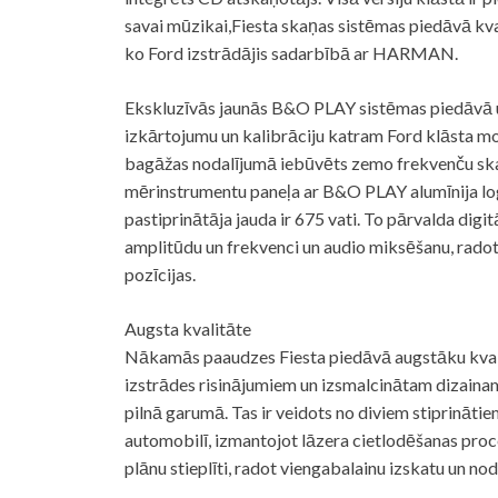
savai mūzikai,Fiesta skaņas sistēmas piedāvā kv
ko Ford izstrādājis sadarbībā ar HARMAN.
Ekskluzīvās jaunās B&O PLAY sistēmas piedāvā uz
izkārtojumu un kalibrāciju katram Ford klāsta mod
bagāžas nodalījumā iebūvēts zemo frekvenču skaļr
mērinstrumentu paneļa ar B&O PLAY alumīnija log
pastiprinātāja jauda ir 675 vati. To pārvalda digi
amplitūdu un frekvenci un audio miksēšanu, rado
pozīcijas.
Augsta kvalitāte
Nākamās paaudzes Fiesta piedāvā augstāku kvalitā
izstrādes risinājumiem un izsmalcinātam dizaina
pilnā garumā. Tas ir veidots no diviem stiprināti
automobilī, izmantojot lāzera cietlodēšanas proce
plānu stieplīti, radot viengabalainu izskatu un nod