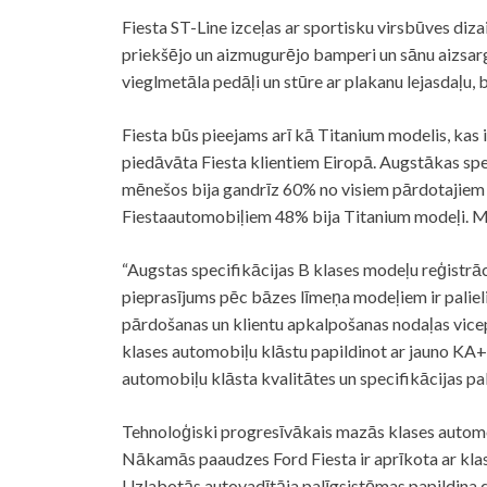
Fiesta ST-Line izceļas ar sportisku virsbūves diza
priekšējo un aizmugurējo bamperi un sānu aizsargl
vieglmetāla pedāļi un stūre ar plakanu lejasdaļu, 
Fiesta būs pieejams arī kā Titanium modelis, kas iz
piedāvāta Fiesta klientiem Eiropā. Augstākas sp
mēnešos bija gandrīz 60% no visiem pārdotajiem
Fiestaautomobiļiem 48% bija Titanium modeļi. Mod
“Augstas specifikācijas B klases modeļu reģistrāc
pieprasījums pēc bāzes līmeņa modeļiem ir paliel
pārdošanas un klientu apkalpošanas nodaļas vice
klases automobiļu klāstu papildinot ar jauno KA+
automobiļu klāsta kvalitātes un specifikācijas pal
Tehnoloģiski progresīvākais mazās klases autom
Nākamās paaudzes Ford Fiesta ir aprīkota ar klas
Uzlabotās autovadītāja palīgsistēmas papildina di