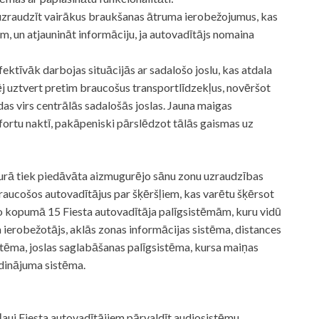
 uzraudzīt vairākus braukšanas ātruma ierobežojumus, kas
ām, un atjaunināt informāciju, ja autovadītājs nomaina
ktīvāk darbojas situācijās ar sadalošo joslu, kas atdala
ēj uztvert pretim braucošus transportlīdzekļus, novēršot
as virs centrālās sadalošās joslas. Jauna maigas
fortu naktī, pakāpeniski pārslēdzot tālās gaismas uz
 kurā tiek piedāvāta aizmugurējo sānu zonu uzraudzības
braucošos autovadītājus par šķēršļiem, kas varētu šķērsot
no kopumā 15 Fiesta autovadītāja palīgsistēmām, kuru vidū
a ierobežotājs, aklās zonas informācijas sistēma, distances
stēma, joslas saglabāšanas palīgsistēma, kursa maiņas
dinājuma sistēma.
auj Fiesta autovadītājiem pārvaldīt audiosistēmu,