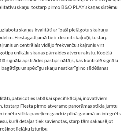
alitatīvu skaņu, tostarp pirmo B&O PLAY skaņas sistēmu,
labotu skaņas kvalitāti ar īpaši pielāgotu skaļruņu
elim. Fiestagadījumā tie ir desmit skaļruņi, tostarp
unis un centrālais vidējo frekvenču skaļrunis virs
otipu unikālu skaņas pārraides atveru rakstu. Kopējā
tālā signāla apstrādes pastiprinātājs, kas kontrolē signālu
t bagātīgu un spēcīgu skaņu neatkarīgi no sēdēšanas
ti, pateicoties labākai specifikācijai, inovatīviem
m, tostarp Fiesta pirmo atveramo panorāmas stikla jumtu
em tonēta stikla paneļiem gandrīz pilnā garumā un integrēts
su, kurā detaļas tiek savienotas, starp tām sakausējot
rošinot lielāku izturību.