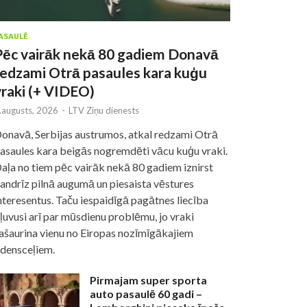
ASAULĒ
Pēc vairāk nekā 80 gadiem Donavā
redzami Otrā pasaules kara kuģu
vraki (+ VIDEO)
.augusts, 2026
-
LTV Ziņu dienests
onavā, Serbijas austrumos, atkal redzami Otrā
asaules kara beigās nogremdēti vācu kuģu vraki.
aļa no tiem pēc vairāk nekā 80 gadiem iznirst
andrīz pilnā augumā un piesaista vēstures
nteresentus. Taču iespaidīgā pagātnes liecība
ļuvusi arī par mūsdienu problēmu, jo vraki
ašaurina vienu no Eiropas nozīmīgākajiem
densceļiem.
Pirmajam super sporta
auto pasaulē 60 gadi –