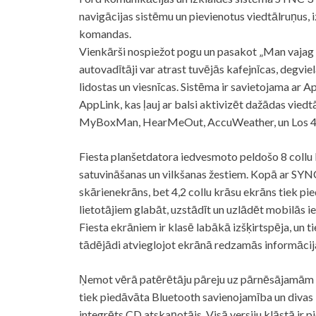
navigācijas sistēmu un pievienotus viedtālruņus,
komandas.
Vienkārši nospiežot pogu un pasakot „Man vajag k
autovadītāji var atrast tuvējās kafejnīcas, degviela
lidostas un viesnīcas. Sistēma ir savietojama ar
AppLink, kas ļauj ar balsi aktivizēt dažādas viedt
MyBoxMan, HearMeOut, AccuWeather, un Los 40
Fiesta planšetdatora iedvesmoto peldošo 8 collu 
satuvināšanas un vilkšanas žestiem. Kopā ar SYNC 
skārienekrāns, bet 4,2 collu krāsu ekrāns tiek p
lietotājiem glabāt, uzstādīt un uzlādēt mobilās i
Fiesta ekrāniem ir klasē labākā izšķirtspēja, un t
tādējādi atvieglojot ekrānā redzamās informācija
Ņemot vērā patērētāju pāreju uz pārnēsājamām d
tiek piedāvāta Bluetooth savienojamība un divas 
integrēts CD atskaņotājs. Visā versiju klāstā ir p