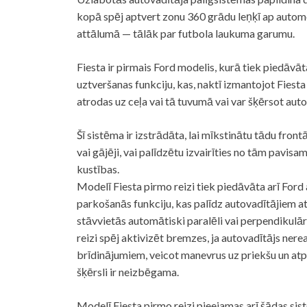
kopā spēj aptvert zonu 360 grādu leņķī ap automo
attālumā — tālāk par futbola laukuma garumu.
Fiesta ir pirmais Ford modelis, kurā tiek piedāv
uztveršanas funkciju, kas, naktī izmantojot Fiesta
atrodas uz ceļa vai tā tuvumā vai var šķērsot aut
Šī sistēma ir izstrādāta, lai mīkstinātu tādu frontā
vai gājēji, vai palīdzētu izvairīties no tām pavisa
kustības.
Modelī Fiesta pirmo reizi tiek piedāvāta arī For
parkošanās funkciju, kas palīdz autovadītājiem a
stāvvietās automātiski paralēli vai perpendikulā
reizi spēj aktivizēt bremzes, ja autovadītājs ne
brīdinājumiem, veicot manevrus uz priekšu un atp
šķērsli ir neizbēgama.
Modelī Fiesta pirmo reizi pieejamas arī šādas sis