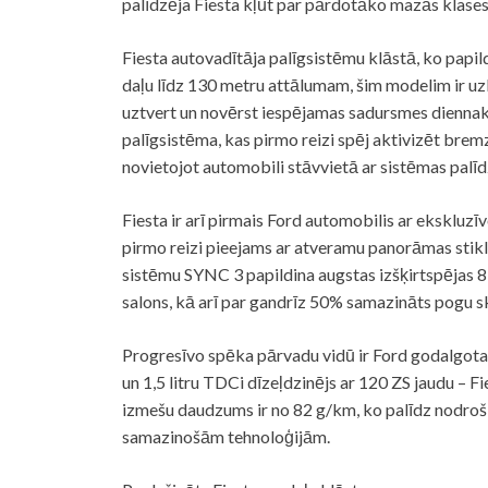
palīdzēja Fiesta kļūt par pārdotāko mazās klases
Fiesta autovadītāja palīgsistēmu klāstā, ko papil
daļu līdz 130 metru attālumam, šim modelim ir uzl
uztvert un novērst iespējamas sadursmes diennakt
palīgsistēma, kas pirmo reizi spēj aktivizēt brem
novietojot automobili stāvvietā ar sistēmas palīd
Fiesta ir arī pirmais Ford automobilis ar eksklu
pirmo reizi pieejams ar atveramu panorāmas stikl
sistēmu SYNC 3 papildina augstas izšķirtspējas 8 
salons, kā arī par gandrīz 50% samazināts pogu sk
Progresīvo spēka pārvadu vidū ir Ford godalgotais
un 1,5 litru TDCi dīzeļdzinējs ar 120 ZS jaudu – 
izmešu daudzums ir no 82 g/km, ko palīdz nodro
samazinošām tehnoloģijām.