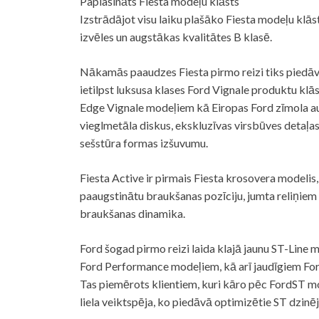
Paplašināts Fiesta modeļu klāsts
Izstrādājot visu laiku plašāko Fiesta modeļu klāst
izvēles un augstākas kvalitātes B klasē.
Nākamās paaudzes Fiesta pirmo reizi tiks piedāvā
ietilpst luksusa klases Ford Vignale produktu kl
Edge Vignale modeļiem kā Eiropas Ford zīmola a
vieglmetāla diskus, ekskluzīvas virsbūves detaļas
sešstūra formas izšuvumu.
Fiesta Active ir pirmais Fiesta krosovera modelis
paaugstinātu braukšanas pozīciju, jumta reliņiem
braukšanas dinamika.
Ford šogad pirmo reizi laida klajā jaunu ST-Line m
Ford Performance modeļiem, kā arī jaudīgiem Fo
Tas piemērots klientiem, kuri kāro pēc FordST mo
liela veiktspēja, ko piedāvā optimizētie ST dzinēj