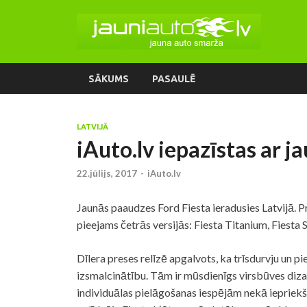
SĀKUMS
PASAULĒ
LATVIJĀ
iAuto.lv iepazīstas ar ja
22.jūlijs, 2017
-
iAuto.lv
Jaunās paaudzes Ford Fiesta ieradusies Latvijā. 
pieejams četrās versijās: Fiesta Titanium, Fiesta S
Dīlera preses relīzē apgalvots, ka trīsdurvju un p
izsmalcinātību. Tām ir mūsdienīgs virsbūves diza
individuālas pielāgošanas iespējām nekā iepriekš.