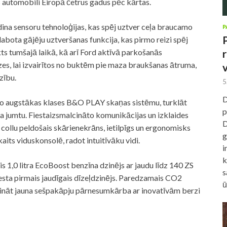
 automobili Eiropā četrus gadus pēc kārtas.
dina sensoru tehnoloģijas, kas spēj uztver ceļa braucamo
P
abota gājēju uztveršanas funkcija, kas pirmo reizi spēj
s tumšajā laikā, kā arī Ford aktīvā parkošanās
zes, lai izvairītos no buktēm pie maza braukšanas ātruma,
zību.
5
D
zīvo augstākas klases B&O PLAY skaņas sistēmu, turklāt
p
a jumtu. Fiestaizsmalcināto komunikācijas un izklaides
D
collu peldošais skārienekrāns, ietilpīgs un ergonomisks
g
aits viduskonsolē, radot intuitīvāku vidi.
i
k
 1,0 litra EcoBoost benzīna dzinējs ar jaudu līdz 140 ZS
s
Fiesta pirmais jaudīgais dīzeļdzinējs. Paredzamais CO2
ū
šināt jauna sešpakāpju pārnesumkārba ar inovatīvām berzi