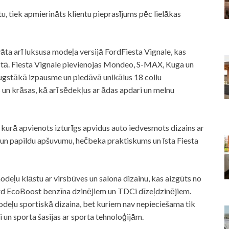
u, tiek apmierināts klientu pieprasījums pēc lielākas
ta arī luksusa modeļa versijā FordFiesta Vignale, kas
āstā. Fiesta Vignale pievienojas Mondeo, S-MAX, Kuga un
ugstākā izpausme un piedāvā unikālus 18 collu
 un krāsas, kā arī sēdekļus ar ādas apdari un melnu
, kurā apvienots izturīgs apvidus auto iedvesmots dizains ar
 un papildu apšuvumu, hečbeka praktiskums un īsta Fiesta
odeļu klāstu ar virsbūves un salona dizainu, kas aizgūts no
rd EcoBoost benzīna dzinējiem un TDCi dīzeļdzinējiem.
deļu sportiskā dizaina, bet kuriem nav nepieciešama tik
i un sporta šasijas ar sporta tehnoloģijām.