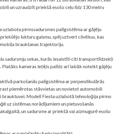
bili un uzraudzīt priekšā esošo ceļu līdz 130 metru
āta uzlabota pirmssadursmes palīgsistēma ar gājēju
 priekšējo lukturu gaismu, spēj uztvert cilvēkus, kas
omobiļa braukšanas trajektoriju.
lu sadursmju sekas, kurās iesaistīti citi transportlīdzekļi
m. Platāks kameras leņķis palīdz arī labāk noteikt gājēju
d aktīvā parkošanās palīgsistēma ar perpendikulārās
trast piemērotas stāvvietas un novietot automobili
ri brauktuvei. Modelī Fiesta uzlabotā tehnoloģija pirmo
reaģē uz sistēmas norādījumiem un pietuvošanās
akaļgaitā, un sadursme ar priekšā vai aizmugurē esošu
tēmas ar paplašinātu funkcionalitāti: