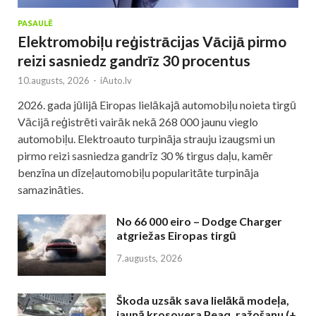
PASAULĒ
Elektromobiļu reģistrācijas Vācijā pirmo
reizi sasniedz gandrīz 30 procentus
10.augusts, 2026
-
iAuto.lv
2026. gada jūlijā Eiropas lielākajā automobiļu noieta tirgū
Vācijā reģistrēti vairāk nekā 268 000 jaunu vieglo
automobiļu. Elektroauto turpināja strauju izaugsmi un
pirmo reizi sasniedza gandrīz 30 % tirgus daļu, kamēr
benzīna un dīzeļautomobiļu popularitāte turpināja
samazināties.
No 66 000 eiro – Dodge Charger
atgriežas Eiropas tirgū
7.augusts, 2026
Škoda uzsāk sava lielākā modeļa,
jaunā krosovera Peaq, ražošanu (+