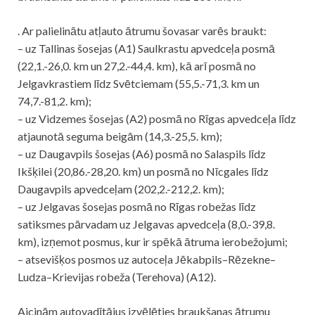
. Ar palielinātu atļauto ātrumu šovasar varēs braukt:
– uz Tallinas šosejas (A1) Saulkrastu apvedceļa posmā
(22,1.-26,0. km un 27,2.-44,4. km), kā arī posmā no
Jelgavkrastiem līdz Svētciemam (55,5.-71,3. km un
74,7.-81,2. km);
– uz Vidzemes šosejas (A2) posmā no Rīgas apvedceļa līdz
atjaunotā seguma beigām (14,3.-25,5. km);
– uz Daugavpils šosejas (A6) posmā no Salaspils līdz
Ikšķilei (20,86.-28,20. km) un posmā no Nīcgales līdz
Daugavpils apvedceļam (202,2.-212,2. km);
– uz Jelgavas šosejas posmā no Rīgas robežas līdz
satiksmes pārvadam uz Jelgavas apvedceļa (8,0.-39,8.
km), izņemot posmus, kur ir spēkā ātruma ierobežojumi;
– atsevišķos posmos uz autoceļa Jēkabpils–Rēzekne–
Ludza–Krievijas robeža (Terehova) (A12).
Aicinām autovadītājus izvēlēties braukšanas ātrumu