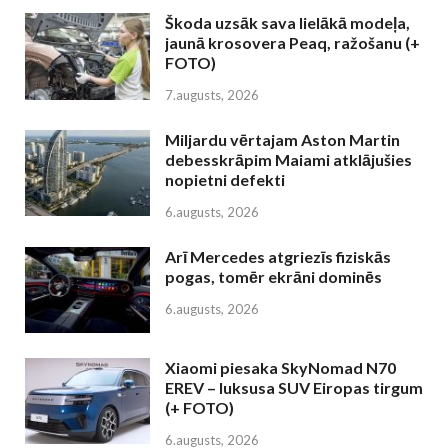
Škoda uzsāk sava lielākā modeļa,
jaunā krosovera Peaq, ražošanu (+
FOTO)
7.augusts, 2026
Miljardu vērtajam Aston Martin
debesskrāpim Maiami atklājušies
nopietni defekti
6.augusts, 2026
Arī Mercedes atgriezīs fiziskās
pogas, tomēr ekrāni dominēs
6.augusts, 2026
Xiaomi piesaka SkyNomad N70
EREV – luksusa SUV Eiropas tirgum
(+ FOTO)
6.augusts, 2026