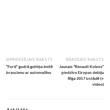
IEPRIEKŠĒJAIS RAKSTS
NĀKOŠAIS RAKSTS
“Ford” gudrā gultiņa imitē
Jaunais “Renault Koleos”
braucienu ar automašīnu
piedzīvo Eiropas debiju
Rīga 2017 izstādē (+
video)