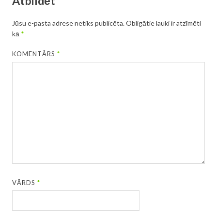
Atbildēt
Jūsu e-pasta adrese netiks publicēta.
Obligātie lauki ir atzīmēti
kā
*
KOMENTĀRS
*
VĀRDS
*