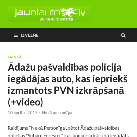
IZVĒLNE
LATVIJĀ
Ādažu pašvaldības policija
iegādājas auto, kas iepriekš
izmantots PVN izkrāpšanā
(+video)
10.aprīlis, 2017
-
Nekā personīga
Raidījums “Nekā Personīga”, pētot Ādažu pašvaldības
policijas “Subaru Forester”, kas konkursa kārtībā iegādāts