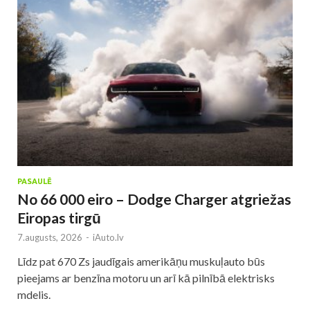
PASAULĒ
No 66 000 eiro – Dodge Charger atgriežas
Eiropas tirgū
7.augusts, 2026
-
iAuto.lv
Līdz pat 670 Zs jaudīgais amerikāņu muskuļauto būs
pieejams ar benzīna motoru un arī kā pilnībā elektrisks
mdelis.