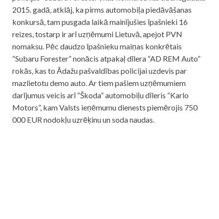
2015. gadā, atklāj, ka pirms automobiļa piedāvāšanas
konkursā, tam pusgada laikā mainījušies īpašnieki 16
reizes, tostarp ir arī uzņēmumi Lietuvā, apejot PVN
nomaksu. Pēc daudzo īpašnieku maiņas konkrētais
“Subaru Forester” nonācis atpakaļ dīlera “AD REM Auto”
rokās, kas to Ādažu pašvaldības policijai uzdevis par
mazlietotu demo auto. Ar tiem pašiem uzņēmumiem
darījumus veicis arī “Škoda” automobiļu dīleris “Karlo
Motors”, kam Valsts ieņēmumu dienests piemērojis 750
000 EUR nodokļu uzrēķinu un soda naudas.