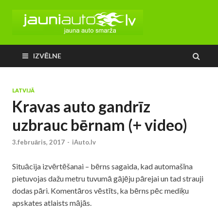
IZVĒLNE
LATVIJĀ
Kravas auto gandrīz
uzbrauc bērnam (+ video)
3.februāris, 2017
-
iAuto.lv
Situācija izvērtēšanai – bērns sagaida, kad automašīna
pietuvojas dažu metru tuvumā gājēju pārejai un tad strauji
dodas pāri. Komentāros vēstīts, ka bērns pēc mediķu
apskates atlaists mājās.