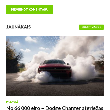
JAUNĀKAIS
SKATĪT VISUS
PASAULĒ
No 66 000 eiro – Dodge Charger atgriežas