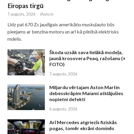
Eiropas tirgū
7.augusts, 2026
-
iAuto.lv
Līdz pat 670 Zs jaudīgais amerikāņu muskuļauto būs
pieejams ar benzīna motoru un arī kā pilnībā elektrisks
mdelis.
Škoda uzsāk sava lielākā modeļa,
jaunā krosovera Peaq, ražošanu (+
FOTO)
7.augusts, 2026
Miljardu vērtajam Aston Martin
debesskrāpim Maiami atklājušies
nopietni defekti
6.augusts, 2026
Arī Mercedes atgriezīs fiziskās
pogas, tomēr ekrāni dominēs