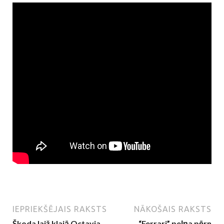
IEPRIEKŠĒJAIS RAKSTS
NĀKOŠAIS RAKSTS
Škoda laiž klajā Octavia
“Ferrari” peļņa pērn