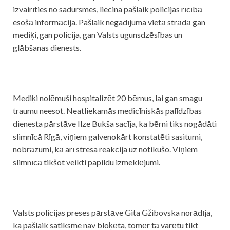
izvairīties no sadursmes, liecina pašlaik policijas rīcībā
esošā informācija. Pašlaik
negadījuma
vietā strādā gan
mediķi, gan policija, gan Valsts ugunsdzēsības un
glābšanas dienests.
Mediķi nolēmuši hospitalizēt 20 bērnus, lai gan smagu
traumu neesot. Neatliekamās medicīniskās palīdzības
dienesta pārstāve Ilze Bukša sacīja, ka bērni tiks nogādāti
slimnīcā Rīgā, viņiem galvenokārt konstatēti sasitumi,
nobrāzumi, kā arī stresa reakcija uz notikušo. Viņiem
slimnīcā tikšot veikti papildu izmeklējumi.
Valsts policijas preses pārstāve Gita Gžibovska norādīja,
ka pašlaik
satiksme
nav bloķēta, tomēr tā varētu tikt