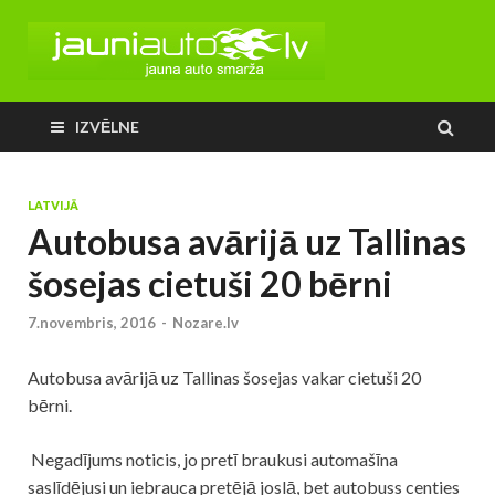
IZVĒLNE
LATVIJĀ
Autobusa avārijā uz Tallinas
šosejas cietuši 20 bērni
7.novembris, 2016
-
Nozare.lv
Autobusa avārijā uz Tallinas šosejas vakar cietuši 20
bērni.
Negadījums
noticis, jo pretī braukusi automašīna
saslīdējusi un iebrauca pretējā joslā, bet autobuss centies