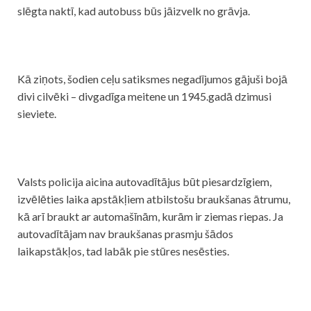
slēgta naktī, kad autobuss būs jāizvelk no grāvja.
Kā ziņots, šodien ceļu
satiksmes
negadījumos
gājuši bojā
divi cilvēki – divgadīga meitene un 1945.gadā dzimusi
sieviete.
Valsts policija aicina autovadītājus būt piesardzīgiem,
izvēlēties laika apstākļiem atbilstošu braukšanas ātrumu,
kā arī braukt ar automašīnām, kurām ir ziemas riepas. Ja
autovadītājam nav braukšanas prasmju šādos
laikapstākļos, tad labāk pie stūres nesēsties.