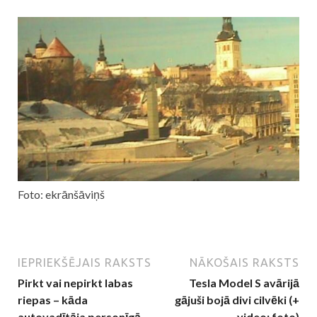
Foto: ekrānšāviņš
IEPRIEKŠĒJAIS RAKSTS
NĀKOŠAIS RAKSTS
Pirkt vai nepirkt labas
Tesla Model S avārijā
riepas – kāda
gājuši bojā divi cilvēki (+
autovadītāja personīgā
video; foto)