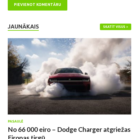
JAUNĀKAIS
SKATĪT VISUS
PASAULĒ
No 66 000 eiro – Dodge Charger atgriežas
Eiropas tirgū