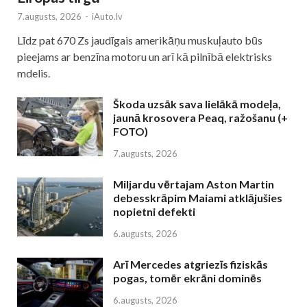
7.augusts, 2026
-
iAuto.lv
Līdz pat 670 Zs jaudīgais amerikāņu muskuļauto būs
pieejams ar benzīna motoru un arī kā pilnībā elektrisks
mdelis.
Škoda uzsāk sava lielākā modeļa,
jaunā krosovera Peaq, ražošanu (+
FOTO)
7.augusts, 2026
Miljardu vērtajam Aston Martin
debesskrāpim Maiami atklājušies
nopietni defekti
6.augusts, 2026
Arī Mercedes atgriezīs fiziskās
pogas, tomēr ekrāni dominēs
6.augusts, 2026