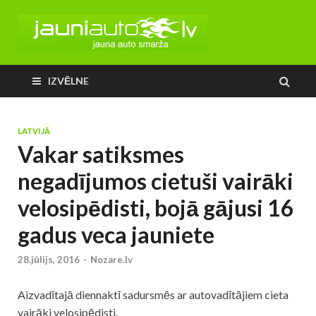
IZVĒLNE
LATVIJĀ
Vakar satiksmes
negadījumos cietuši vairāki
velosipēdisti, bojā gājusi 16
gadus veca jauniete
28.jūlijs, 2016
-
Nozare.lv
Aizvadītajā diennaktī sadursmēs ar autovadītājiem cieta
vairāki velosipēdisti.