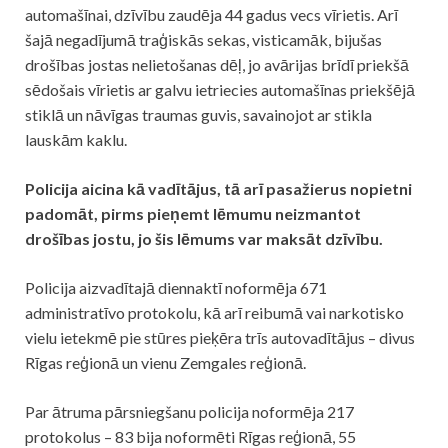
automašīnai, dzīvību zaudēja 44 gadus vecs vīrietis. Arī
šajā negadījumā traģiskās sekas, visticamāk, bijušas
drošības jostas nelietošanas dēļ, jo avārijas brīdī priekšā
sēdošais vīrietis ar galvu ietriecies automašīnas priekšējā
stiklā un nāvīgas traumas guvis, savainojot ar stikla
lauskām kaklu.
Policija aicina kā vadītājus, tā arī pasažierus nopietni
padomāt, pirms pieņemt lēmumu neizmantot
drošības jostu, jo šis lēmums var maksāt dzīvību.
Policija aizvadītajā diennaktī noformēja 671
administratīvo protokolu, kā arī reibumā vai narkotisko
vielu ietekmē pie stūres pieķēra trīs autovadītājus – divus
Rīgas reģionā un vienu Zemgales reģionā.
Par ātruma pārsniegšanu policija noformēja 217
protokolus – 83 bija noformēti Rīgas reģionā, 55