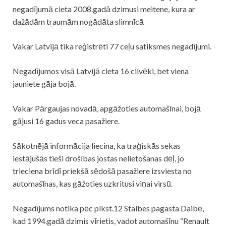
negadījumā cieta 2008.gadā dzimusi meitene, kura ar
dažādām traumām nogādāta slimnīcā
Vakar Latvijā tika reģistrēti 77 ceļu satiksmes negadījumi.
Negadījumos visā Latvijā cieta 16 cilvēki, bet viena
jauniete gāja bojā.
Vakar Pārgaujas novadā, apgāžoties automašīnai, bojā
gājusi 16 gadus veca pasažiere.
Sākotnējā informācija liecina, ka traģiskās sekas
iestājušās tieši drošības jostas nelietošanas dēļ, jo
trieciena brīdī priekšā sēdošā pasažiere izsviesta no
automašīnas, kas gāžoties uzkritusi viņai virsū.
Negadījums notika pēc plkst.12 Stalbes pagasta Daibē,
kad 1994.gadā dzimis vīrietis, vadot automašīnu “Renault