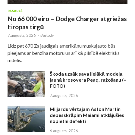
PASAULĒ
No 66 000 eiro – Dodge Charger atgriežas
Eiropas tirgū
7.augusts, 2026
-
iAuto.lv
Līdz pat 670 Zs jaudīgais amerikāņu muskuļauto būs
pieejams ar benzīna motoru un arī kā pilnībā elektrisks
mdelis.
Škoda uzsāk sava lielākā modeļa,
jaunā krosovera Peaq, ražošanu (+
FOTO)
7.augusts, 2026
Miljardu vērtajam Aston Martin
debesskrāpim Maiami atklājušies
nopietni defekti
6.augusts, 2026