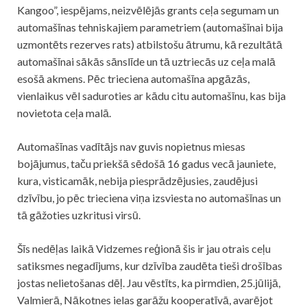
Kangoo”, iespējams, neizvēlējās grants ceļa segumam un
automašīnas tehniskajiem parametriem (automašīnai bija
uzmontēts rezerves rats) atbilstošu ātrumu, kā rezultātā
automašīnai sākās sānslīde un tā uztriecās uz ceļa malā
esošā akmens. Pēc trieciena automašīna apgāzās,
vienlaikus vēl saduroties ar kādu citu automašīnu, kas bija
novietota ceļa malā.
Automašīnas vadītājs nav guvis nopietnus miesas
bojājumus, taču priekšā sēdošā 16 gadus vecā jauniete,
kura, visticamāk, nebija piesprādzējusies, zaudējusi
dzīvību, jo pēc trieciena viņa izsviesta no automašīnas un
tā gāžoties uzkritusi virsū.
Šīs nedēļas laikā Vidzemes reģionā šis ir jau otrais ceļu
satiksmes negadījums, kur dzīvība zaudēta tieši drošības
jostas nelietošanas dēļ. Jau vēstīts, ka pirmdien, 25.jūlijā,
Valmierā, Nākotnes ielas garāžu kooperatīvā, avarējot