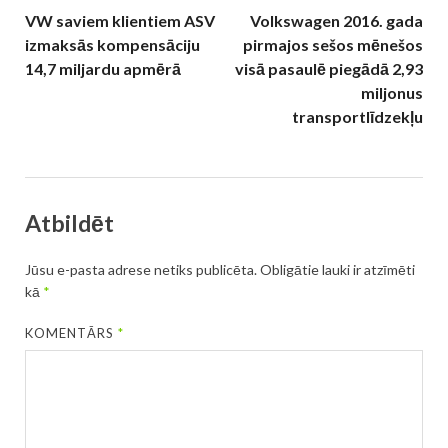
VW saviem klientiem ASV
Volkswagen 2016. gada
izmaksās kompensāciju
pirmajos sešos mēnešos
14,7 miljardu apmērā
visā pasaulē piegādā 2,93
miljonus
transportlīdzekļu
Atbildēt
Jūsu e-pasta adrese netiks publicēta.
Obligātie lauki ir atzīmēti
kā
*
KOMENTĀRS
*