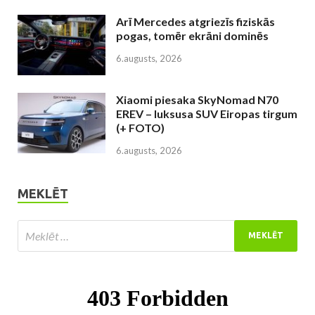
Arī Mercedes atgriezīs fiziskās
pogas, tomēr ekrāni dominēs
6.augusts, 2026
Xiaomi piesaka SkyNomad N70
EREV – luksusa SUV Eiropas tirgum
(+ FOTO)
6.augusts, 2026
MEKLĒT