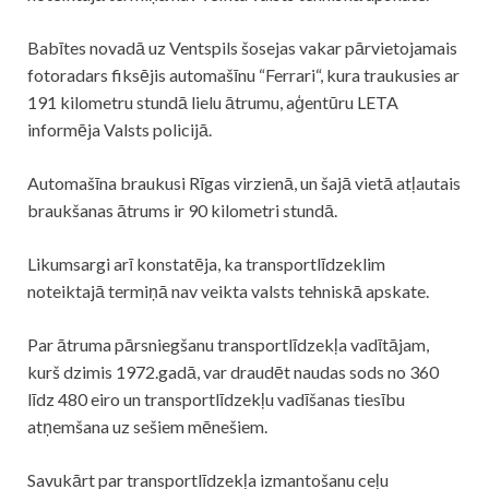
Babītes novadā uz Ventspils šosejas vakar pārvietojamais
fotoradars fiksējis automašīnu “
Ferrari
“, kura traukusies ar
191 kilometru stundā lielu ātrumu, aģentūru LETA
informēja Valsts policijā.
Automašīna braukusi Rīgas virzienā, un šajā vietā atļautais
braukšanas ātrums ir 90 kilometri stundā.
Likumsargi arī konstatēja, ka transportlīdzeklim
noteiktajā termiņā nav veikta valsts tehniskā apskate.
Par ātruma pārsniegšanu transportlīdzekļa vadītājam,
kurš dzimis 1972.gadā, var draudēt naudas sods no 360
līdz 480 eiro un transportlīdzekļu vadīšanas tiesību
atņemšana uz sešiem mēnešiem.
Savukārt par transportlīdzekļa izmantošanu ceļu