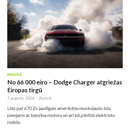
PASAULĒ
No 66 000 eiro – Dodge Charger atgriežas
Eiropas tirgū
7.augusts, 2026
-
iAuto.lv
Līdz pat 670 Zs jaudīgais amerikāņu muskuļauto būs
pieejams ar benzīna motoru un arī kā pilnībā elektrisks
mdelis.