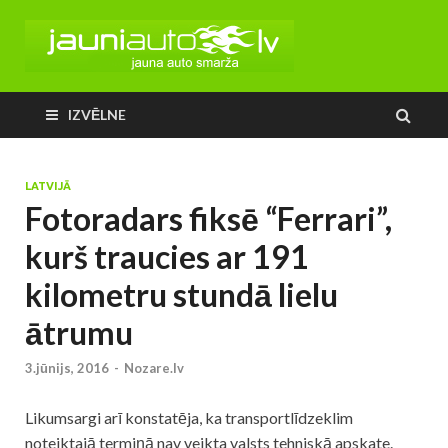
IZVĒLNE
LATVIJĀ
Fotoradars fiksē “Ferrari”,
kurš traucies ar 191
kilometru stundā lielu
ātrumu
3.jūnijs, 2016
-
Nozare.lv
Likumsargi arī konstatēja, ka transportlīdzeklim
noteiktajā termiņā nav veikta valsts tehniskā apskate.