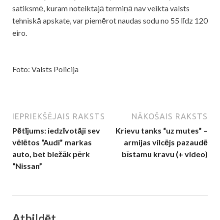
satiksmē, kuram noteiktajā termiņā nav veikta valsts
tehniskā apskate, var piemērot naudas sodu no 55 līdz 120
eiro.
Foto: Valsts Policija
IEPRIEKŠĒJAIS RAKSTS
NĀKOŠAIS RAKSTS
Pētījums: iedzīvotāji sev
Krievu tanks “uz mutes” –
vēlētos “Audi” markas
armijas vilcējs pazaudē
auto, bet biežāk pērk
bīstamu kravu (+ video)
“Nissan”
Atbildēt