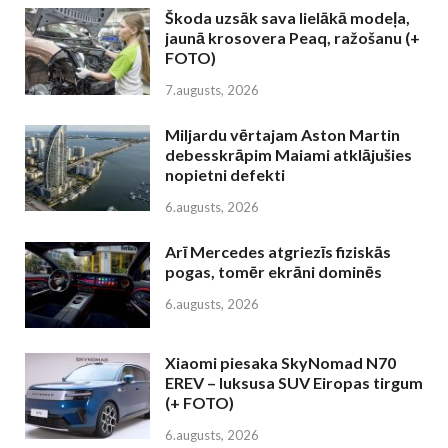
Škoda uzsāk sava lielākā modeļa,
jaunā krosovera Peaq, ražošanu (+
FOTO)
7.augusts, 2026
Miljardu vērtajam Aston Martin
debesskrāpim Maiami atklājušies
nopietni defekti
6.augusts, 2026
Arī Mercedes atgriezīs fiziskās
pogas, tomēr ekrāni dominēs
6.augusts, 2026
Xiaomi piesaka SkyNomad N70
EREV – luksusa SUV Eiropas tirgum
(+ FOTO)
6.augusts, 2026