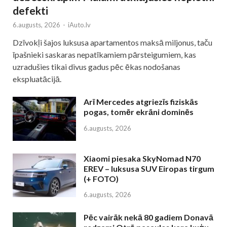
defekti
6.augusts, 2026
-
iAuto.lv
Dzīvokļi šajos luksusa apartamentos maksā miljonus, taču
īpašnieki saskaras nepatīkamiem pārsteigumiem, kas
uzradušies tikai divus gadus pēc ēkas nodošanas
ekspluatācijā.
Arī Mercedes atgriezīs fiziskās
pogas, tomēr ekrāni dominēs
6.augusts, 2026
Xiaomi piesaka SkyNomad N70
EREV – luksusa SUV Eiropas tirgum
(+ FOTO)
6.augusts, 2026
Pēc vairāk nekā 80 gadiem Donavā