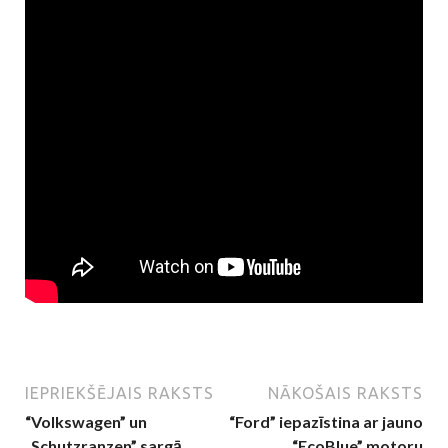
IEPRIEKŠĒJAIS RAKSTS
NĀKOŠAIS RAKSTS
“Volkswagen” un
“Ford” iepazīstina ar jauno
„Schutzranzen” sargā
“EcoBlue” motoru