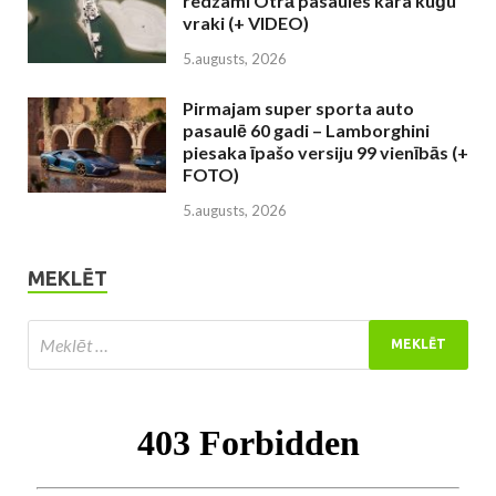
redzami Otrā pasaules kara kuģu
vraki (+ VIDEO)
5.augusts, 2026
Pirmajam super sporta auto
pasaulē 60 gadi – Lamborghini
piesaka īpašo versiju 99 vienībās (+
FOTO)
5.augusts, 2026
MEKLĒT