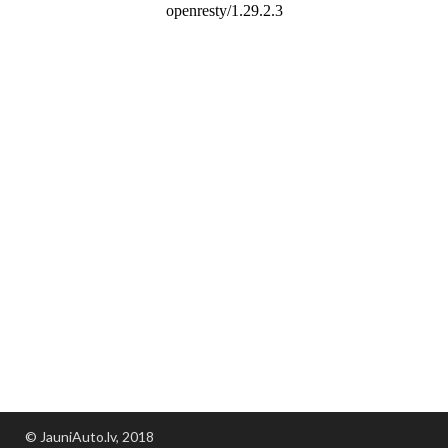
© JauniAuto.lv, 2018