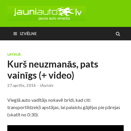
IZVĒLNE
LATVIJĀ
Kurš neuzmanās, pats
vainīgs (+ video)
27.aprīlis, 2016
-
iAutolv
Vieglā auto vadītājs nokavē brīdi, kad citi
transportlīdzekļi apstājas, lai palaistu gājējus pie pārejas
(skatīt no 0:30).