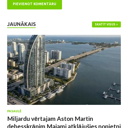
JAUNĀKAIS
SKATĪT VISUS
PASAULĒ
Miljardu vērtajam Aston Martin
debesskrāpim Maiami atklājušies nopietni