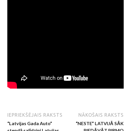
IEPRIEKŠĒJAIS RAKSTS
NĀKOŠAIS RAKSTS
“Latvijas Gada Auto”
“NESTE” LATVIJĀ SĀK
stendā salīdzini Latvijas
PIEDĀVĀT PIRMO