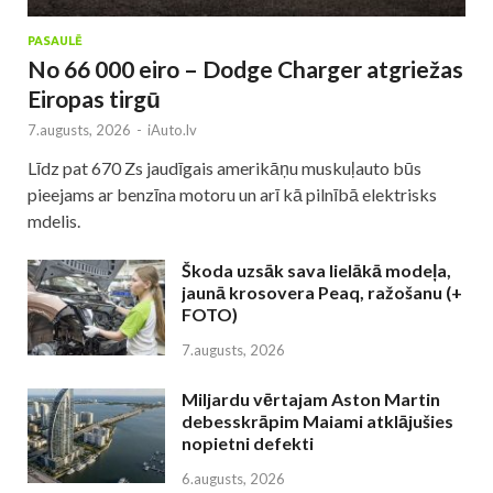
PASAULĒ
No 66 000 eiro – Dodge Charger atgriežas
Eiropas tirgū
7.augusts, 2026
-
iAuto.lv
Līdz pat 670 Zs jaudīgais amerikāņu muskuļauto būs
pieejams ar benzīna motoru un arī kā pilnībā elektrisks
mdelis.
Škoda uzsāk sava lielākā modeļa,
jaunā krosovera Peaq, ražošanu (+
FOTO)
7.augusts, 2026
Miljardu vērtajam Aston Martin
debesskrāpim Maiami atklājušies
nopietni defekti
6.augusts, 2026