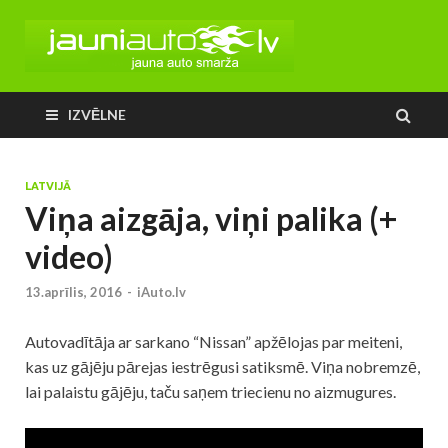
IZVĒLNE
LATVIJĀ
Viņa aizgāja, viņi palika (+
video)
13.aprīlis, 2016
-
iAuto.lv
Autovadītāja ar sarkano “Nissan” apžēlojas par meiteni,
kas uz gājēju pārejas iestrēgusi satiksmē. Viņa nobremzē,
lai palaistu gājēju, taču saņem triecienu no aizmugures.