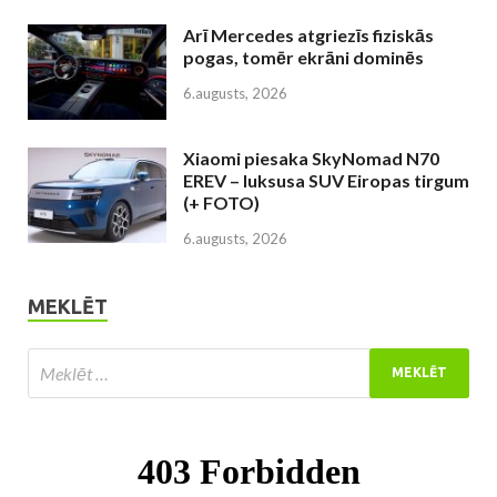
Arī Mercedes atgriezīs fiziskās
pogas, tomēr ekrāni dominēs
6.augusts, 2026
Xiaomi piesaka SkyNomad N70
EREV – luksusa SUV Eiropas tirgum
(+ FOTO)
6.augusts, 2026
MEKLĒT