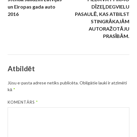
un Eiropas gada auto
DĪZEĻDEGVIELU
2016
PASAULĒ, KAS ATBILST
STINGRĀKAJĀM
AUTORAŽOTĀJU
PRASĪBĀM.
Atbildēt
Jūsu e-pasta adrese netiks publicēta.
Obligātie lauki ir atzīmēti
kā
*
KOMENTĀRS
*