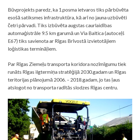
Būvprojekts paredz, ka 1.posma ietvaros tiks pārbūvēta
esošā satiksmes infrastruktūra, kā arī no jauna uzbūvēti
četri pārvadi. Tiks izbūvēta augstas caurlaidības
automaģistrāle 9.5 km garumā un Via Baltica (autoceļš
E67) tiks savienota ar Rīgas Brīvostā izvietotājiem
loģistikas termināļiem.
Par Rīgas Ziemeļu transporta koridora nozīmīgumu tiek
runāts Rīgas ilgtermiņa stratēģijā 2030.gadam un Rīgas
teritorijas plānojumā 2006. – 2018.gadam, jo tas ļaus
atslogot no transporta radītās slodzes Rīgas centru.