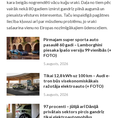
kara beigās nogremdēti vācu kuģu vraki. Daļa no tiem pēc
vairāk nekā 80 gadiem iznirst gandrīz pilnā augumā un
piesaista vēstures interesentus. Taču iespaidīgā pagātnes
liecība kļuvusi arī par mūsdienu problēmu, jo vraki
sašaurina vienu no Eiropas nozīmīgākajiem ūdensceļiem.
Pirmajam super sporta auto
pasaulē 60 gadi – Lamborghini
piesaka īpašo versiju 99 vienībās (+
FOTO)
5.augusts, 2026
Tikai 12,8 kWh uz 100 km – Audi e-
tron būs visekonomiskākais
ražotāja elektroauto (+ FOTO)
5.augusts, 2026
97 procenti – jūlijā arī Dānijā
privātais sektors pircis gandrīz
tikai elektroautomobiļus