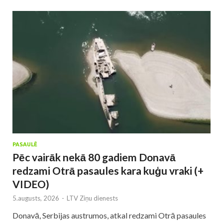
PASAULĒ
Pēc vairāk nekā 80 gadiem Donavā
redzami Otrā pasaules kara kuģu vraki (+
VIDEO)
5.augusts, 2026
-
LTV Ziņu dienests
Donavā, Serbijas austrumos, atkal redzami Otrā pasaules