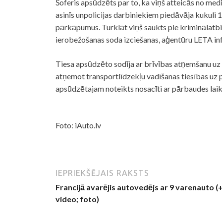
Šoferis apsūdzēts par to, ka viņš atteicās no me
asinīs un
policijas
darbiniekiem piedāvāja kukuli 15
pārkāpumus. Turklāt viņš saukts pie kriminālatbil
ierobežošanas soda izciešanas, aģentūru LETA inf
Tiesa apsūdzēto sodīja ar brīvības atņemšanu u
atņemot transportlīdzekļu vadīšanas tiesības uz
apsūdzētajam noteikts nosacīti ar pārbaudes lai
Foto: iAuto.lv
IEPRIEKŠĒJAIS RAKSTS
Francijā avarējis autovedējs ar 9 varenauto (
video; foto)