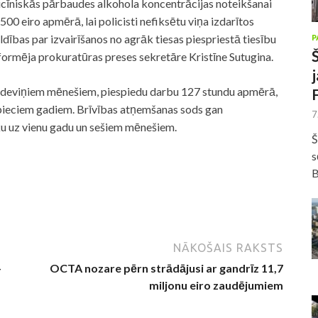
dicīniskās pārbaudes alkohola koncentrācijas noteikšanai
00 eiro apmērā, lai policisti nefiksētu viņa izdarītos
dības par izvairīšanos no agrāk tiesas piespriestā tiesību
P
ormēja prokuratūras preses sekretāre Kristīne Sutugina.
z deviņiem mēnešiem, piespiedu darbu 127 stundu apmērā,
 pieciem gadiem. Brīvības atņemšanas sods gan
7
ku uz vienu gadu un sešiem mēnešiem.
Š
s
B
NĀKOŠAIS RAKSTS
+
OCTA nozare pērn strādājusi ar gandrīz 11,7
miljonu eiro zaudējumiem