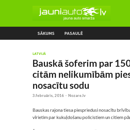
SĀKUMS
PASAULĒ
LATVIJĀ
Bauskā šoferim par 150
citām nelikumībām pies
nosacītu sodu
3.februāris, 2016
-
Nozare.lv
Bauskas rajona tiesa piespriedusi nosacītu brīvī
vīrietim par kukuļdošanu policistiem un citiem 