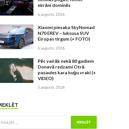
ekrāni dominēs
6.augusts, 2026
Xiaomi piesaka SkyNomad
N70 EREV – luksusa SUV
Eiropas tirgum (+ FOTO)
6.augusts, 2026
Pēc vairāk nekā 80 gadiem
Donavā redzami Otrā
pasaules kara kuģu vraki (+
VIDEO)
5.augusts, 2026
MEKLĒT