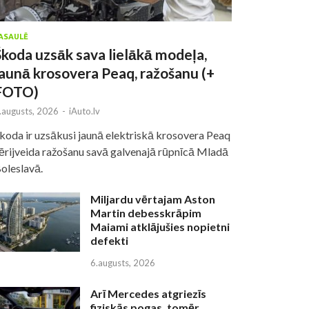
ASAULĒ
Škoda uzsāk sava lielākā modeļa,
jaunā krosovera Peaq, ražošanu (+
FOTO)
.augusts, 2026
-
iAuto.lv
koda ir uzsākusi jaunā elektriskā krosovera Peaq
ērijveida ražošanu savā galvenajā rūpnīcā Mladā
oleslavā.
Miljardu vērtajam Aston
Martin debesskrāpim
Maiami atklājušies nopietni
defekti
6.augusts, 2026
Arī Mercedes atgriezīs
fiziskās pogas, tomēr