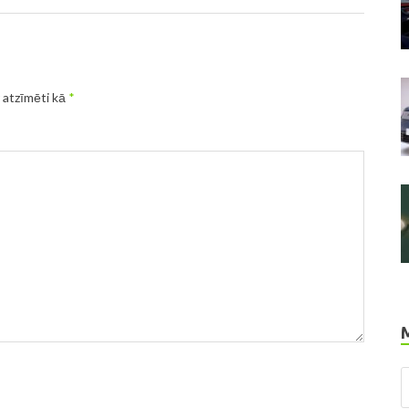
r atzīmēti kā
*