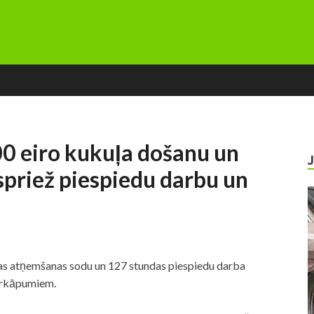
0 eiro kukuļa došanu un
priež piespiedu darbu un
bas atņemšanas sodu un 127 stundas piespiedu darba
pārkāpumiem.