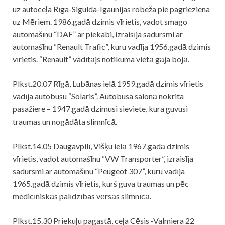
uz autoceļa Rīga-Sigulda-Igaunijas robeža pie pagrieziena
uz Mēriem. 1986.gadā dzimis vīrietis, vadot smago
automašīnu “DAF” ar piekabi, izraisīja sadursmi ar
automašīnu “Renault Trafic”, kuru vadīja 1956.gadā dzimis
vīrietis. “Renault” vadītājs notikuma vietā gāja bojā.
Plkst.20.07 Rīgā, Lubānas ielā 1959.gadā dzimis vīrietis
vadīja autobusu “Solaris”. Autobusa salonā nokrita
pasažiere – 1947.gadā dzimusi sieviete, kura guvusi
traumas un nogādāta slimnīcā.
Plkst.14.05 Daugavpilī, Višķu ielā 1967.gadā dzimis
vīrietis, vadot automašīnu “VW Transporter”, izraisīja
sadursmi ar automašīnu “Peugeot 307”, kuru vadīja
1965.gadā dzimis vīrietis, kurš guva traumas un pēc
medicīniskās palīdzības vērsās slimnīcā.
Plkst.15.30 Priekuļu pagastā, ceļa Cēsis -Valmiera 22