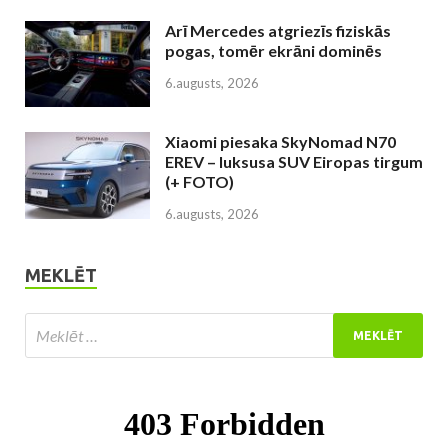
Arī Mercedes atgriezīs fiziskās
pogas, tomēr ekrāni dominēs
6.augusts, 2026
Xiaomi piesaka SkyNomad N70
EREV – luksusa SUV Eiropas tirgum
(+ FOTO)
6.augusts, 2026
MEKLĒT