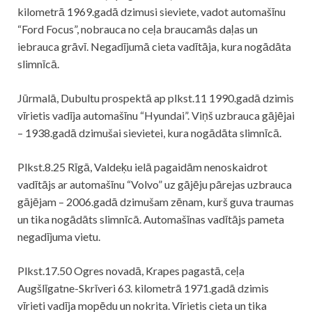
kilometrā 1969.gadā dzimusi sieviete, vadot automašīnu
“Ford Focus”, nobrauca no ceļa braucamās daļas un
iebrauca grāvī. Negadījumā cieta vadītāja, kura nogādāta
slimnīcā.
Jūrmalā, Dubultu prospektā ap plkst.11 1990.gadā dzimis
vīrietis vadīja automašīnu “Hyundai”. Viņš uzbrauca gājējai
– 1938.gadā dzimušai sievietei, kura nogādāta slimnīcā.
Plkst.8.25 Rīgā, Valdeķu ielā pagaidām nenoskaidrot
vadītājs ar automašīnu “Volvo” uz gājēju pārejas uzbrauca
gājējam – 2006.gadā dzimušam zēnam, kurš guva traumas
un tika nogādāts slimnīcā. Automašīnas vadītājs pameta
negadījuma vietu.
Plkst.17.50 Ogres novadā, Krapes pagastā, ceļa
Augšlīgatne-Skrīveri 63. kilometrā 1971.gadā dzimis
vīrieti vadīja mopēdu un nokrita. Vīrietis cieta un tika