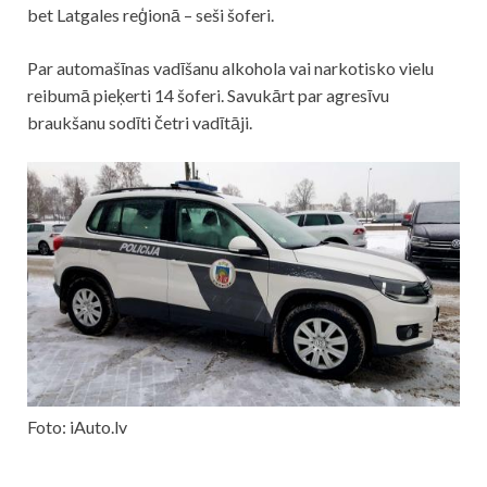
bet Latgales reģionā – seši šoferi.
Par automašīnas vadīšanu alkohola vai narkotisko vielu
reibumā pieķerti 14 šoferi. Savukārt par agresīvu
braukšanu sodīti četri vadītāji.
Foto: iAuto.lv