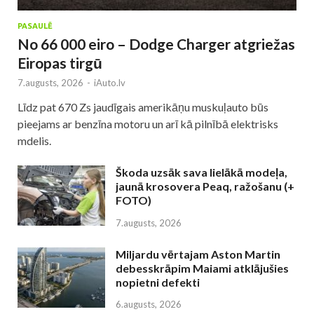
PASAULĒ
No 66 000 eiro – Dodge Charger atgriežas
Eiropas tirgū
7.augusts, 2026
-
iAuto.lv
Līdz pat 670 Zs jaudīgais amerikāņu muskuļauto būs
pieejams ar benzīna motoru un arī kā pilnībā elektrisks
mdelis.
Škoda uzsāk sava lielākā modeļa,
jaunā krosovera Peaq, ražošanu (+
FOTO)
7.augusts, 2026
Miljardu vērtajam Aston Martin
debesskrāpim Maiami atklājušies
nopietni defekti
6.augusts, 2026