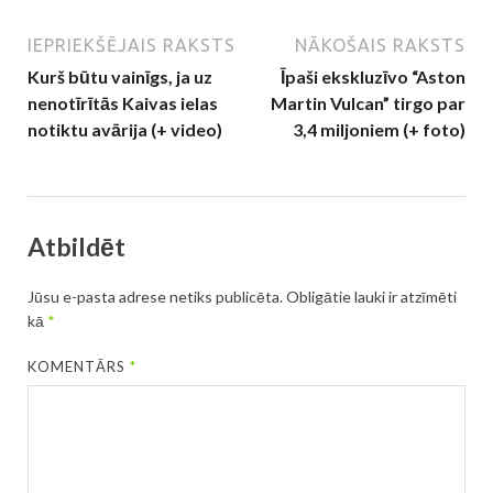
IEPRIEKŠĒJAIS RAKSTS
NĀKOŠAIS RAKSTS
Kurš būtu vainīgs, ja uz
Īpaši ekskluzīvo “Aston
nenotīrītās Kaivas ielas
Martin Vulcan” tirgo par
notiktu avārija (+ video)
3,4 miljoniem (+ foto)
Atbildēt
Jūsu e-pasta adrese netiks publicēta.
Obligātie lauki ir atzīmēti
kā
*
KOMENTĀRS
*