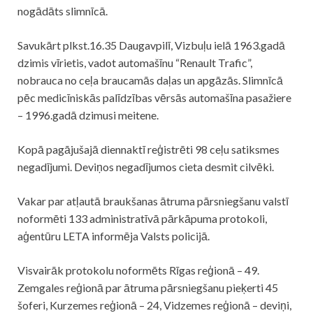
nogādāts slimnīcā.
Savukārt plkst.16.35 Daugavpilī, Vizbuļu ielā 1963.gadā
dzimis vīrietis, vadot automašīnu “Renault Trafic”,
nobrauca no ceļa braucamās daļas un apgāzās. Slimnīcā
pēc medicīniskās palīdzības vērsās automašīna pasažiere
– 1996.gadā dzimusi meitene.
Kopā pagājušajā diennaktī reģistrēti 98 ceļu satiksmes
negadījumi. Deviņos negadījumos cieta desmit cilvēki.
Vakar par atļautā braukšanas ātruma pārsniegšanu valstī
noformēti 133 administratīvā pārkāpuma protokoli,
aģentūru LETA informēja Valsts
policijā
.
Visvairāk protokolu noformēts Rīgas reģionā – 49.
Zemgales reģionā par ātruma pārsniegšanu pieķerti 45
šoferi, Kurzemes reģionā – 24, Vidzemes reģionā – deviņi,