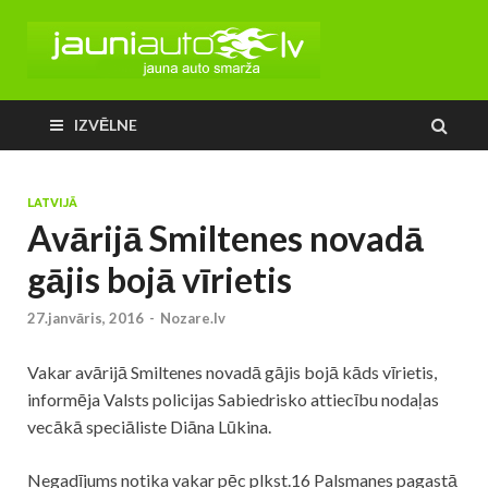
IZVĒLNE
LATVIJĀ
Avārijā Smiltenes novadā
gājis bojā vīrietis
27.janvāris, 2016
-
Nozare.lv
Vakar
avārijā
Smiltenes novadā gājis bojā kāds vīrietis,
informēja Valsts policijas Sabiedrisko attiecību nodaļas
vecākā speciāliste Diāna Lūkina.
Negadījums notika vakar pēc plkst.16 Palsmanes pagastā