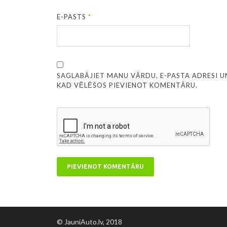
E-PASTS
*
SAGLABĀJIET MANU VĀRDU, E-PASTA ADRESI U
KAD VĒLĒŠOS PIEVIENOT KOMENTĀRU.
© JauniAuto.lv, 2018