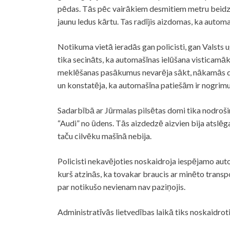
pēdas. Tās pēc vairākiem desmitiem metru beidzas v
jaunu ledus kārtu. Tas radījis aizdomas, ka automa
Notikuma vietā ieradās gan policisti, gan Valsts
tika secināts, ka automašīnas ielūšana visticamā
meklēšanas pasākumus nevarēja sākt, nākamās die
un konstatēja, ka automašīna patiešām ir nogrimu
Sadarbībā ar Jūrmalas pilsētas domi tika nodroši
“Audi” no ūdens. Tās aizdedzē aizvien bija atslē
taču cilvēku mašīnā nebija.
Policisti nekavējoties noskaidroja iespējamo auto
kurš atzinās, ka tovakar braucis ar minēto transpor
par notikušo nevienam nav paziņojis.
Administratīvās lietvedības laikā tiks noskaidroti