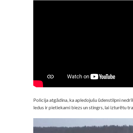
Policija
atgādina, ka apledojušu ūdenstilpni nedrīk
ledus ir pietiekami biezs un stingrs, lai izturētu t