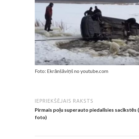
Foto: Ekrānšāviņš no youtube.com
IEPRIEKŠĒJAIS RAKSTS
Pirmais poļu superauto piedalīsies sacīkstēs 
foto)