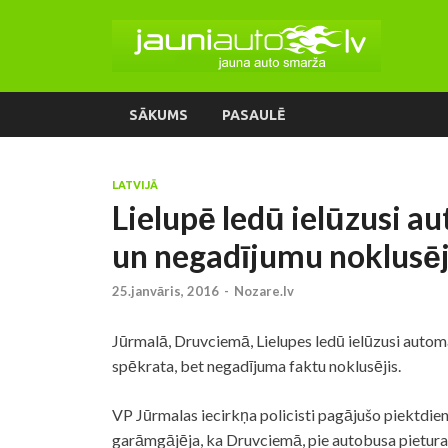
SĀKUMS
PASAULĒ
LATVIJĀ
Lielupē ledū ielūzusi au
un negadījumu noklusēji
25.janvāris, 2016
-
Nozare.lv
Jūrmalā, Druvciemā, Lielupes ledū ielūzusi autom
spēkrata, bet negadījuma faktu noklusējis.
VP Jūrmalas iecirkņa policisti pagājušo piektdien
garāmgājēja, ka Druvciemā, pie autobusa pietura