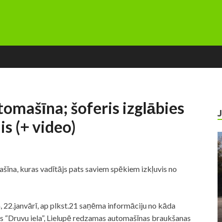
tomašīna; šoferis izglābies
s (+ video)
ašīna, kuras vadītājs pats saviem spēkiem izkļuvis no
, 22.janvārī, ap plkst.21 saņēma informāciju no kāda
s “Druvu iela”, Lielupē redzamas automašīnas braukšanas