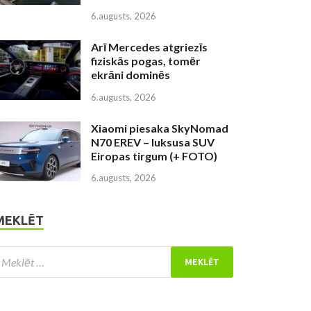
6.augusts, 2026
Arī Mercedes atgriezīs
fiziskās pogas, tomēr
ekrāni dominēs
6.augusts, 2026
Xiaomi piesaka SkyNomad
N70 EREV – luksusa SUV
Eiropas tirgum (+ FOTO)
6.augusts, 2026
MEKLĒT