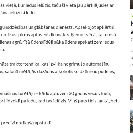
ietā, kur ledus ielūzis, taču šī vieta jau pārklājusies ar
šīna ielūzusi ledū.
P
 ugunsdzēsības un glābšanas dienests. Apsekojot apkārtni,
k notikusi pirms aptuveni diennakts. Ņemot vērā, ka tumsā
7
nas agrā rītā ūdenslīdēji sāka ūdens apskati zem ledus
si.
L
b
nāta traktortehnika, kas izvilka nogrimušo automašīnu
e
gas, salonā mētājās dažādas alkoholisko dzērienu pudeles,
mašīnas turētāju – kādu aptuveni 30 gadus vecu vīrieti,
tlīdzekli pa ledu, kad tas ielūzis. Viņš pats ticis laukā, bet
 precīzi notikušā apstākļi.