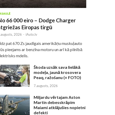
ASAULĒ
No 66 000 eiro – Dodge Charger
atgriežas Eiropas tirgū
.augusts, 2026
-
iAuto.lv
īdz pat 670 Zs jaudīgais amerikāņu muskuļauto
ūs pieejams ar benzīna motoru un arī kā pilnībā
lektrisks mdelis.
Škoda uzsāk sava lielākā
modeļa, jaunā krosovera
Peaq, ražošanu (+ FOTO)
7.augusts, 2026
Miljardu vērtajam Aston
Martin debesskrāpim
Maiami atklājušies nopietni
defekti