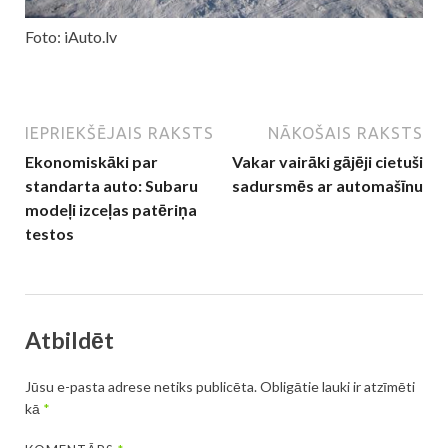
Foto: iAuto.lv
IEPRIEKŠĒJAIS RAKSTS
NĀKOŠAIS RAKSTS
Ekonomiskāki par
Vakar vairāki gājēji cietuši
standarta auto: Subaru
sadursmēs ar automašīnu
modeļi izceļas patēriņa
testos
Atbildēt
Jūsu e-pasta adrese netiks publicēta.
Obligātie lauki ir atzīmēti
kā
*