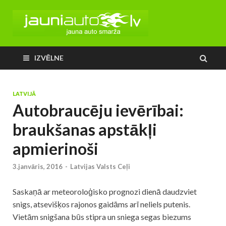
IZVĒLNE
LATVIJĀ
Autobraucēju ievērībai:
braukšanas apstākļi
apmierinoši
3.janvāris, 2016
-
Latvijas Valsts Ceļi
Saskaņā ar meteoroloģisko prognozi dienā daudzviet
snigs, atsevišķos rajonos gaidāms arī neliels putenis.
Vietām snigšana būs stipra un sniega segas biezums