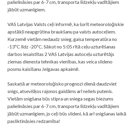
palielināsies par 6-7 cm, transporta līdzekļu vadītājiem
jābūt uzmanīgiem.
VAS Latvijas Valsts ceļi informē, ka šorīt meteoroloģiskie
apstākļi neapgrūtina braukšanu pa valsts autoceļiem.
Kurzemē vietām nedaudz snieg, gaisa temperatūra no
-13ºC līdz -20ºC. Sākot no 5:05 rītā ceļu uzturēšanas
darbos iesaistītas 2 VAS Latvijas autoceļu uzturētājs
ziemas dienesta tehnikas vienības, kas veica slideno
posmu kaisīšanu Jelgavas apkaimē.
Saskaņā ar meteoroloģisko prognozi dienā daudzviet
snigs, atsevišķos rajonos gaidāms arī neliels putenis.
Vietām snigšana būs stipra un sniega segas biezums
palielināsies par 6-7 cm, transporta līdzekļu vadītājiem
jābūt uzmanīgiem, jo ceļi būs slideni, kā arī snigšanas laikā
pasliktināsies redzamība!