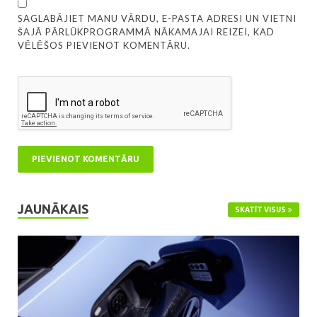
SAGLABĀJIET MANU VĀRDU, E-PASTA ADRESI UN VIETNI
ŠAJĀ PĀRLŪKPROGRAMMĀ NĀKAMAJAI REIZEI, KAD
VĒLĒŠOS PIEVIENOT KOMENTĀRU.
JAUNĀKAIS
SKATĪT VISUS