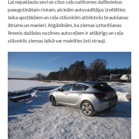
Lai nepakļautu sevi un citus ceļu satiksmes dalībniekus
paaugstinātam riskam, aicinām autovadītājus izvēlēties
laika apstākļiem un ceļa stāvoklim atbilstošu braukšanas
ātrumu un manieri. Atgādinām, ka ziemas uzturēšanas
līmenis dažādas nozīmes autoceļiem ir atšķirīgs un ceļa
stāvoklis ziemas laikā var mainīties ļoti strauji.