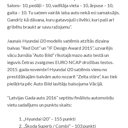
Salons- 10, pedāļi – 10, vadītāja vieta – 10, ārpuse – 10,
gaita – 10. Tu saņem vairāk laba auto nekā esi samaksājis.
Gandrīz kā dāvana, kuru gatavojuši cilvēki, kuri paši arī
gribētu braukt ar savu ražojumu”.
Jaunais Hyundai i20 modelis saņēmis atzītās dizaina
balvas “Red Dot” un “IF Design Award 2015”, uzvarējis
vācu žurnāla “Auto Bild” rīkotajā mazo auto testā un
ieguvis četras zvaigznes EURO NCAP drošības testos.
2015. gada novembrī Hyundai i20 saņēmis vienu no
prestižākajām balvām auto nozarē “Zelta stūre”, kas tiek
piešķirta pēc Auto Bild lasītāju balsojuma Vācijā.
“Latvijas Gada auto 2016” septiņu finālistu automobiļu
vietu sadalījums un punktu skaits:
„Hyundai i20” – 155 punkti
„Škoda Superb / Combi” – 103 punkti