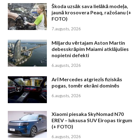
Škoda uzsāk sava lielākā modeļa,
jaunā krosovera Peaq, ražošanu (+
FOTO)
7.augusts, 2026
Miljardu vērtajam Aston Martin
debesskrāpim Maiami atklājušies
nopietni defekti
6.augusts, 2026
Arī Mercedes atgriezīs fiziskās
pogas, tomēr ekrāni dominēs
6.augusts, 2026
Xiaomi piesaka SkyNomad N70
EREV – luksusa SUV Eiropas tirgum
(+ FOTO)
6.augusts, 2026