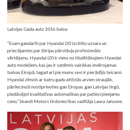
Latvijas Gada auto 2016 balva
“Esam gandarīti par Hyundai i20 izcīnīto uzvaru un
priecājamies par žūrijas pārstāvju profesionālo
vērtējumu. Hyundai i20 ir viens no titulētākajiem Hyundai
auto modeļiem, kas jau ir saņēmis vairākas ievērojamas
balvas Eiropā, tagad arī pie mums sevi ir pierādījis teicami.
Hyundai zīmols ar katru gadu attīstās arvien straujāk,
pārliecinoši nostiprinoties gan Eiropas ,gan Latvijas tirgū,
piedāvājot kvalitatīvas automašīnas par patiesi pieejamu
cenu,” Skandi Motors tirdzniecības vadītāja Laura Jansone.