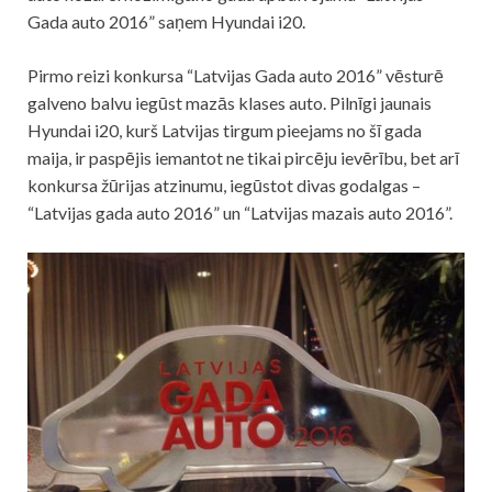
Gada auto 2016” saņem Hyundai i20.
Pirmo reizi konkursa “Latvijas Gada auto 2016” vēsturē
galveno balvu iegūst mazās klases auto. Pilnīgi jaunais
Hyundai i20, kurš Latvijas tirgum pieejams no šī gada
maija, ir paspējis iemantot ne tikai pircēju ievērību, bet arī
konkursa žūrijas atzinumu, iegūstot divas godalgas –
“Latvijas gada auto 2016” un “Latvijas mazais auto 2016”.