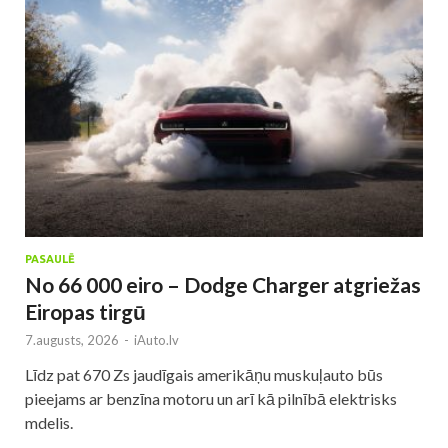
PASAULĒ
No 66 000 eiro – Dodge Charger atgriežas
Eiropas tirgū
7.augusts, 2026
-
iAuto.lv
Līdz pat 670 Zs jaudīgais amerikāņu muskuļauto būs
pieejams ar benzīna motoru un arī kā pilnībā elektrisks
mdelis.