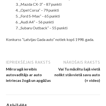
„Mazda CX-3” – 87 punkti
„Opel Corsa” – 79 punkti
„Ford S-Max” – 65 punkti
„Audi A4” – 56 punkti
„Subaru Outback” – 55 punkti
Konkurss “Latvijas Gada auto” notiek kopš 1998. gada.
IEPRIEKŠĒJAIS RAKSTS
NĀKOŠAIS RAKSTS
Mērsragā iereibis
Vai Tu mācētu šajā vietā
autovadītājs ar auto
nolikt stāvvietā savu auto
ietriecas žogā un apgāžas
(+ video)
Atbildēt