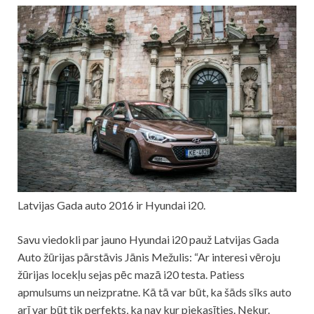
Latvijas Gada auto 2016 ir Hyundai i20.
Savu viedokli par jauno Hyundai i20 pauž Latvijas Gada
Auto žūrijas pārstāvis Jānis Mežulis: “Ar interesi vēroju
žūrijas locekļu sejas pēc mazā i20 testa. Patiess
apmulsums un neizpratne. Kā tā var būt, ka šāds sīks auto
arī var būt tik perfekts, ka nav kur piekasīties. Nekur.