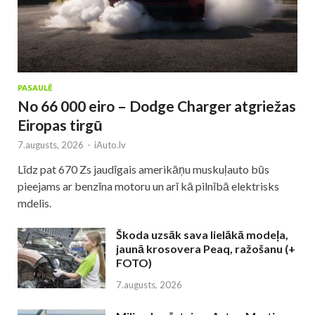
PASAULĒ
No 66 000 eiro – Dodge Charger atgriežas
Eiropas tirgū
7.augusts, 2026
-
iAuto.lv
Līdz pat 670 Zs jaudīgais amerikāņu muskuļauto būs
pieejams ar benzīna motoru un arī kā pilnībā elektrisks
mdelis.
Škoda uzsāk sava lielākā modeļa,
jaunā krosovera Peaq, ražošanu (+
FOTO)
7.augusts, 2026