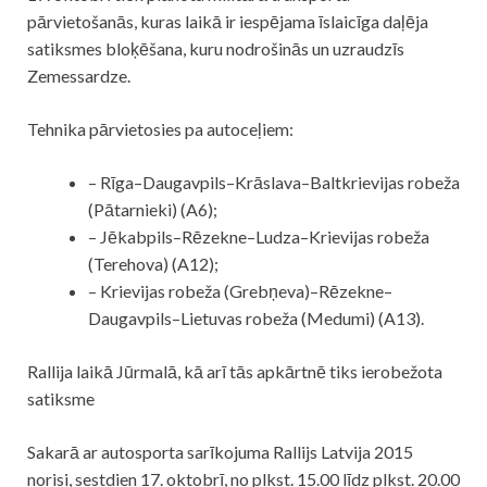
pārvietošanās, kuras laikā ir iespējama īslaicīga daļēja
satiksmes bloķēšana, kuru nodrošinās un uzraudzīs
Zemessardze.
Tehnika pārvietosies pa autoceļiem:
– Rīga–Daugavpils–Krāslava–Baltkrievijas robeža
(Pātarnieki) (A6);
– Jēkabpils–Rēzekne–Ludza–Krievijas robeža
(Terehova) (A12);
– Krievijas robeža (Grebņeva)–Rēzekne–
Daugavpils–Lietuvas robeža (Medumi) (A13).
Rallija laikā Jūrmalā, kā arī tās apkārtnē tiks ierobežota
satiksme
Sakarā ar autosporta sarīkojuma Rallijs Latvija 2015
norisi, sestdien 17. oktobrī, no plkst. 15.00 līdz plkst. 20.00