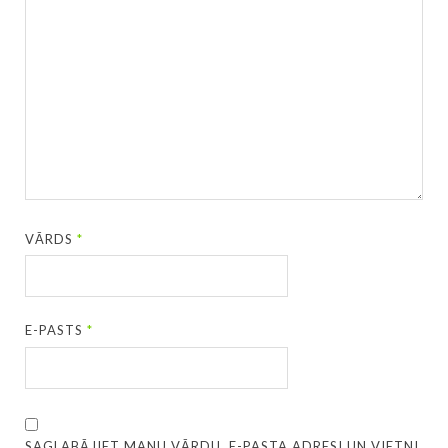
VĀRDS
*
E-PASTS
*
SAGLABĀJIET MANU VĀRDU, E-PASTA ADRESI UN VIETNI