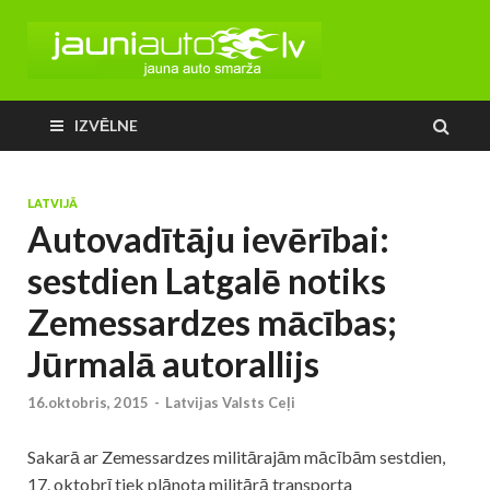
IZVĒLNE
LATVIJĀ
Autovadītāju ievērībai:
sestdien Latgalē notiks
Zemessardzes mācības;
Jūrmalā autorallijs
16.oktobris, 2015
-
Latvijas Valsts Ceļi
Sakarā ar Zemessardzes militārajām mācībām sestdien,
17. oktobrī tiek plānota militārā transporta