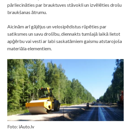
pārliecināties par brauktuves stāvokli un izvēlēties drošu
braukšanas ātrumu.
Aicinām arī gājējus un velosipēdistus rūpēties par
satiksmes un savu drošību, diennakts tumšajā laikā lietot
apģērbu vai vesti ar labi saskatāmiem gaismu atstarojoša
materiāla elementiem.
Foto: iAuto.lv