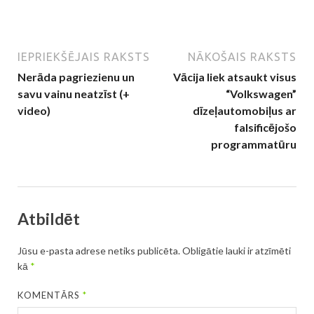
IEPRIEKŠĒJAIS RAKSTS
NĀKOŠAIS RAKSTS
Nerāda pagriezienu un
Vācija liek atsaukt visus
savu vainu neatzīst (+
“Volkswagen”
video)
dīzeļautomobiļus ar
falsificējošo
programmatūru
Atbildēt
Jūsu e-pasta adrese netiks publicēta.
Obligātie lauki ir atzīmēti
kā
*
KOMENTĀRS
*