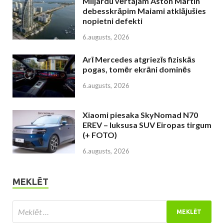
Miljardu vērtajam Aston Martin
debesskrāpim Maiami atklājušies
nopietni defekti
6.augusts, 2026
Arī Mercedes atgriezīs fiziskās
pogas, tomēr ekrāni dominēs
6.augusts, 2026
Xiaomi piesaka SkyNomad N70
EREV – luksusa SUV Eiropas tirgum
(+ FOTO)
6.augusts, 2026
MEKLĒT