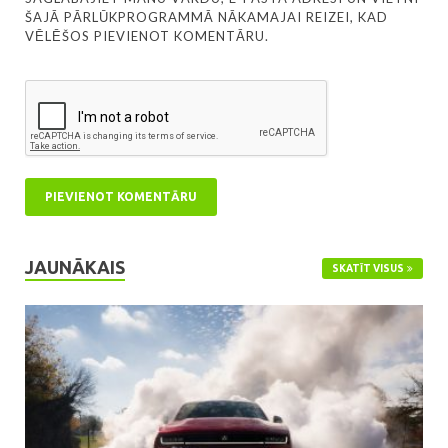
ŠAJĀ PĀRLŪKPROGRAMMĀ NĀKAMAJAI REIZEI, KAD
VĒLĒŠOS PIEVIENOT KOMENTĀRU.
JAUNĀKAIS
SKATĪT VISUS