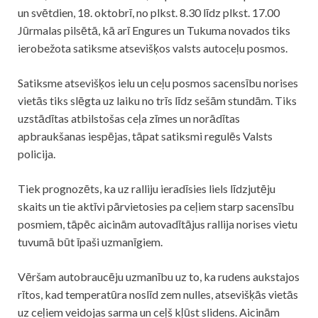
un svētdien, 18. oktobrī, no plkst. 8.30 līdz plkst. 17.00
Jūrmalas pilsētā, kā arī Engures un Tukuma novados tiks
ierobežota satiksme atsevišķos valsts autoceļu posmos.
Satiksme atsevišķos ielu un ceļu posmos sacensību norises
vietās tiks slēgta uz laiku no trīs līdz sešām stundām. Tiks
uzstādītas atbilstošas ceļa zīmes un norādītas
apbraukšanas iespējas, tāpat satiksmi regulēs Valsts
policija.
Tiek prognozēts, ka uz ralliju ieradīsies liels līdzjutēju
skaits un tie aktīvi pārvietosies pa ceļiem starp sacensību
posmiem, tāpēc aicinām autovadītājus rallija norises vietu
tuvumā būt īpaši uzmanīgiem.
Vēršam autobraucēju uzmanību uz to, ka rudens aukstajos
rītos, kad temperatūra noslīd zem nulles, atsevišķās vietās
uz ceļiem veidojas sarma un ceļš kļūst slidens. Aicinām