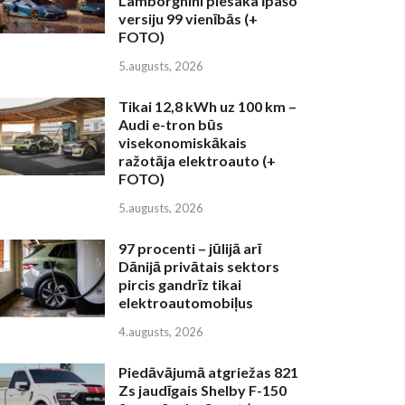
Lamborghini piesaka īpašo
versiju 99 vienībās (+
FOTO)
5.augusts, 2026
Tikai 12,8 kWh uz 100 km –
Audi e-tron būs
visekonomiskākais
ražotāja elektroauto (+
FOTO)
5.augusts, 2026
97 procenti – jūlijā arī
Dānijā privātais sektors
pircis gandrīz tikai
elektroautomobiļus
4.augusts, 2026
Piedāvājumā atgriežas 821
Zs jaudīgais Shelby F-150