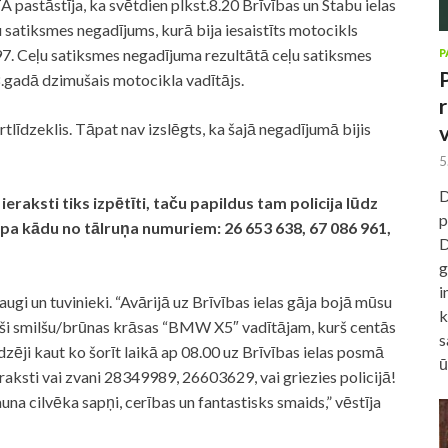
 pastāstīja, ka svētdien plkst.8.20 Brīvības un Stabu ielas
satiksmes negadījums, kurā bija iesaistīts motocikls
97. Ceļu satiksmes negadījuma rezultātā ceļu satiksmes
P
gadā dzimušais motocikla vadītājs.
tlīdzeklis. Tāpat nav izslēgts, ka šajā negadījumā bijis
5
D
aksti tiks izpētīti, taču papildus tam policija lūdz
p
 pa kādu no tālruņa numuriem: 26 653 638, 67 086 961,
D
g
i
gi un tuvinieki. “
Avārijā
uz Brīvības ielas gāja bojā mūsu
k
īpaši smilšu/brūnas krāsas “BMW X5″ vadītājam, kurš centās
s
zēji kaut ko šorīt laikā ap 08.00 uz Brīvības ielas posmā
ū
, raksti vai zvani 28349989, 26603629, vai griezies policijā!
auna cilvēka sapņi, cerības un fantastisks smaids,” vēstīja