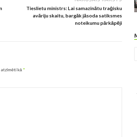
m
Tieslietu ministrs: Lai samazinātu traģisku
avāriju skaitu, bargāk jāsoda satiksmes
noteikumu pārkāpēji
r atzīmēti kā
*