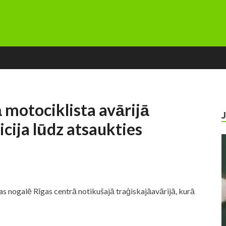
ā motociklista avārijā
licija lūdz atsaukties
ļas nogalē Rīgas centrā notikušajā traģiskajā
avārijā
, kurā