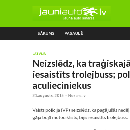
SĀKUMS
PASAULĒ
LATVIJĀ
Neizslēdz, ka traģiskaj
iesaistīts trolejbuss; po
aculieciniekus
31.augusts, 2015
-
Nozare.lv
Valsts policija (VP) neizslēdz, ka pagājušās nedē
gāja bojā motociklists, bijis iesaistīts trolejbuss.