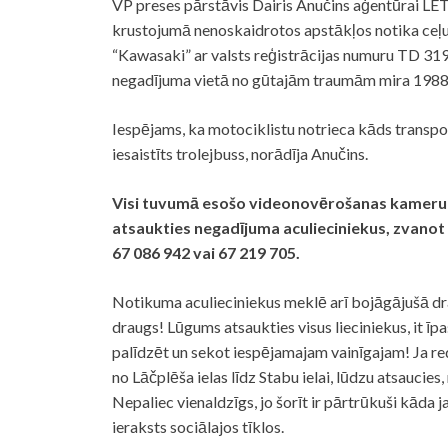
VP preses pārstāvis Dairis Anučins aģentūrai LETA
krustojumā nenoskaidrotos apstākļos notika ceļu 
“Kawasaki” ar valsts reģistrācijas numuru TD 31
negadījuma vietā no gūtajām traumām mira 1988.
Iespējams, ka motociklistu notrieca kāds transpor
iesaistīts trolejbuss, norādīja Anučins.
Visi tuvumā esošo videonovērošanas kameru ier
atsaukties negadījuma aculieciniekus, zvanot
67 086 942 vai 67 219 705.
Notikuma aculieciniekus meklē arī bojāgājušā drau
draugs! Lūgums atsaukties visus lieciniekus, it 
palīdzēt un sekot iespējamajam vainīgajam! Ja red
no Lāčplēša ielas līdz Stabu ielai, lūdzu atsaucies
Nepaliec vienaldzīgs, jo šorīt ir pārtrūkuši kāda j
ieraksts sociālajos tīklos.