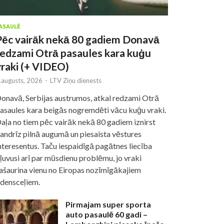
ASAULĒ
Pēc vairāk nekā 80 gadiem Donavā
redzami Otrā pasaules kara kuģu
vraki (+ VIDEO)
.augusts, 2026
-
LTV Ziņu dienests
onavā, Serbijas austrumos, atkal redzami Otrā
asaules kara beigās nogremdēti vācu kuģu vraki.
aļa no tiem pēc vairāk nekā 80 gadiem iznirst
andrīz pilnā augumā un piesaista vēstures
nteresentus. Taču iespaidīgā pagātnes liecība
ļuvusi arī par mūsdienu problēmu, jo vraki
ašaurina vienu no Eiropas nozīmīgākajiem
densceļiem.
Pirmajam super sporta
auto pasaulē 60 gadi –