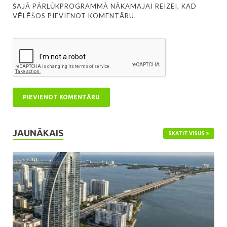
ŠAJĀ PĀRLŪKPROGRAMMĀ NĀKAMAJAI REIZEI, KAD
VĒLĒŠOS PIEVIENOT KOMENTĀRU.
JAUNĀKAIS
SKATĪT VISUS