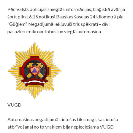
Pēc Valsts
policijas
sniegtās informācijas, traģiskā avārija
šorīt plkst.6.15 notikusi Bauskas šosejas 24.kilometrā pie
“Ģūģiem”. Negadījumā iekļuvuši trīs spēkrati – divi
pasažieru mikroautobusi un vieglā automašīna.
VUGD
Automašīnas negadījumā cietušas tik smagi, ka cietušo
atbrīvošanai no to vrakiem bija nepieciešama VUGD