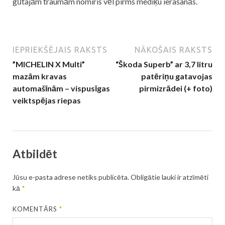
gūtajām traumām nomiris vēl pirms mediķu ierašanās.
IEPRIEKŠĒJAIS RAKSTS
NĀKOŠAIS RAKSTS
”MICHELIN X Multi”
“Škoda Superb” ar 3,7 litru
mazām kravas
patēriņu gatavojas
automašīnām – vispusīgas
pirmizrādei (+ foto)
veiktspējas riepas
Atbildēt
Jūsu e-pasta adrese netiks publicēta.
Obligātie lauki ir atzīmēti
kā
*
KOMENTĀRS
*