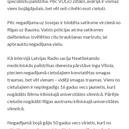
speciālistu palīdzība. Pēc VUGD ziņām, avārijā ir vismaz
viens bojāgājušais, bet vēl seši cilvēki esot cietuši.
Pēc negadījuma uz šosejas ir bloķēta satiksme virzienā no
Rīgas uz Bausku. Valsts
policijas
aicina satiksmes
dalībniekus izvēlēties citu braukšanas maršrutu, lai
apbrauktu negadījuma vietu.
Kā intervijā Latvijas Radio sacīja Neatliekamās
medicīniskās palīdzības dienesta pārstāve Inga Vītola,
pieciem negadījumā cietušajiem konstatētas smagas
traumas, bet vēl vienam – vidēji smagas traumas. Viens no
cietušajiem ir nepilngadīgs 16 gadus vecs jaunietis, kurš
nogādāts Bērnu klīniskajā universitātes slimnīcā. Pārējie
cietušie nogādāti Rīgas austrumu klīniskajā universitātes
slimnīcā.
Negadījumā bojā gājis 50 gadus vecs vīrietis, kurš no