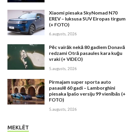
Xiaomi piesaka SkyNomad N70
EREV – luksusa SUV Eiropas tirgum
(+ FOTO)
6.augusts, 2026
Pēc vairāk nekā 80 gadiem Donavā
redzami Otrā pasaules kara kuģu
vraki (+ VIDEO)
5.augusts, 2026
Pirmajam super sporta auto
pasaulē 60 gadi – Lamborghini
piesaka īpašo versiju 99 vienībās (+
FOTO)
5.augusts, 2026
MEKLĒT