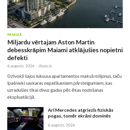
PASAULĒ
Miljardu vērtajam Aston Martin
debesskrāpim Maiami atklājušies nopietni
defekti
6.augusts, 2026
-
iAuto.lv
Dzīvokļi šajos luksusa apartamentos maksā miljonus, taču
īpašnieki saskaras nepatīkamiem pārsteigumiem, kas
uzradušies tikai divus gadus pēc ēkas nodošanas
ekspluatācijā.
Arī Mercedes atgriezīs fiziskās
pogas, tomēr ekrāni dominēs
6.augusts, 2026