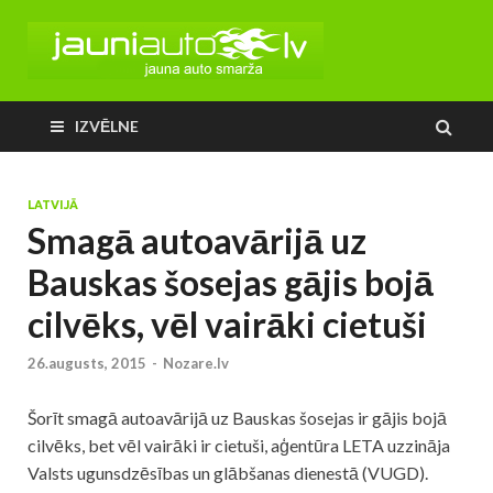
IZVĒLNE
LATVIJĀ
Smagā autoavārijā uz
Bauskas šosejas gājis bojā
cilvēks, vēl vairāki cietuši
26.augusts, 2015
-
Nozare.lv
Šorīt smagā autoavārijā uz Bauskas šosejas ir gājis bojā
cilvēks, bet vēl vairāki ir cietuši, aģentūra LETA uzzināja
Valsts ugunsdzēsības un glābšanas dienestā (VUGD).