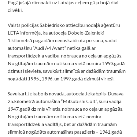
Pagājušajā diennaktī uz Latvijas ceļiem gāja bojā divi
cilvēki.
Valsts
policijas
Sabiedrisko attiecību nodaļā aģentūru
LETA informēja, ka autoceļa Dobele-Zaļenieki
1.kilometrā pagaidām nenoskaidrota persona, vadot
automašīnu “Audi A4 Avant”, netika galā ar
transportlīdzekļa vadību, nobrauca no ceļa un apgāzās.
No gūtajām traumām notikuma vietā nomira 1993.gadā
dzimusi sieviete, savukārt slimnīcā ar dažādām traumām
nogādāti 1995., 1996. un 1997.gadā dzimuši vīrieši.
Savukārt Jēkabpils novadā, autoceļa Jēkabpils-Dunava
25.kilometrā automašīna “Mitsubishi Colt”, kuru vadīja
1947.gadā dzimis vīrietis, nobrauca no ceļa un apgāzās.
No gūtajām traumām notikuma vietā nomira
transportlīdzekļa vadītājs, bet ar dažādām traumām
slimnīcā nogādāts automašīnas pasažieris – 1941.gadā