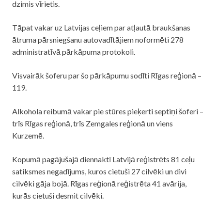
dzimis vīrietis.
Tāpat vakar uz Latvijas ceļiem par atļautā braukšanas
ātruma pārsniegšanu autovadītājiem noformēti 278
administratīvā pārkāpuma protokoli.
Visvairāk šoferu par šo pārkāpumu sodīti Rīgas reģionā –
119.
Alkohola reibumā vakar pie stūres pieķerti septiņi šoferi –
trīs Rīgas reģionā, trīs Zemgales reģionā un viens
Kurzemē.
Kopumā pagājušajā diennaktī Latvijā reģistrēts 81 ceļu
satiksmes negadījums, kuros cietuši 27 cilvēki un divi
cilvēki gāja bojā. Rīgas reģionā reģistrēta 41 avārija,
kurās cietuši desmit cilvēki.