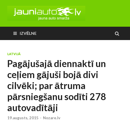
IZVĒLNE
LATVIJĀ
Pagājušajā diennaktī un
ceļiem gājuši bojā divi
cilvēki; par ātruma
pārsniegšanu sodīti 278
autovadītāji
19.augusts, 2015
-
Nozare.lv