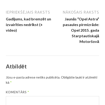
IEPRIEKŠĒJAIS RAKSTS
NĀKOŠAIS RAKSTS
Gadījums, kad bremzēt un
Jaunās “Opel Astra”
izvairīties nedrīkst (+
pasaules pirmizrāde:
video)
Opel 2015. gada
Starptautiskajā
Motoršovā
Atbildēt
Jūsu e-pasta adrese netiks publicēta.
Obligātie lauki ir atzīmēti
kā
*
KOMENTĀRS
*