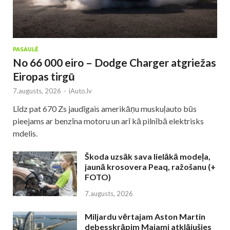
PASAULĒ
No 66 000 eiro – Dodge Charger atgriežas
Eiropas tirgū
7.augusts, 2026
-
iAuto.lv
Līdz pat 670 Zs jaudīgais amerikāņu muskuļauto būs
pieejams ar benzīna motoru un arī kā pilnībā elektrisks
mdelis.
Škoda uzsāk sava lielākā modeļa,
jaunā krosovera Peaq, ražošanu (+
FOTO)
7.augusts, 2026
Miljardu vērtajam Aston Martin
debesskrāpim Maiami atklājušies