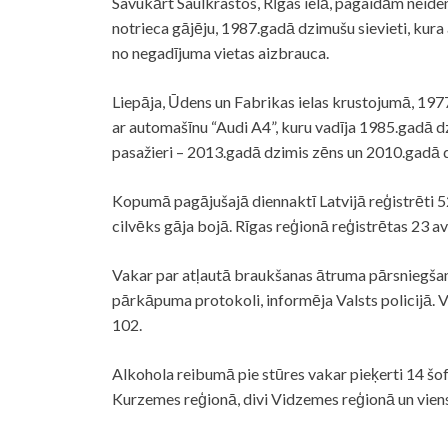
Savukārt Saulkrastos, Rīgas ielā, pagaidām neiden
notrieca gājēju, 1987.gadā dzimušu sievieti, kur
no negadījuma vietas aizbrauca.
Liepāja, Ūdens un Fabrikas ielas krustojumā, 197
ar automašīnu “Audi A4”, kuru vadīja 1985.gadā d
pasažieri – 2013.gadā dzimis zēns un 2010.gadā 
Kopumā pagājušajā diennaktī Latvijā reģistrēti 52
cilvēks gāja bojā. Rīgas reģionā reģistrētas 23 avā
Vakar par atļautā braukšanas ātruma pārsniegša
pārkāpuma protokoli, informēja Valsts
policijā
. 
102.
Alkohola reibumā pie stūres vakar pieķerti 14 šofer
Kurzemes reģionā, divi Vidzemes reģionā un vien