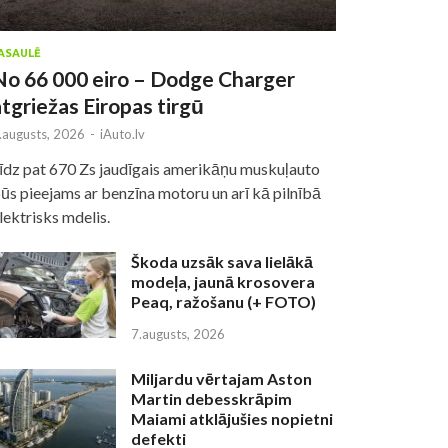
ASAULĒ
No 66 000 eiro – Dodge Charger
atgriežas Eiropas tirgū
.augusts, 2026
-
iAuto.lv
īdz pat 670 Zs jaudīgais amerikāņu muskuļauto
ūs pieejams ar benzīna motoru un arī kā pilnībā
lektrisks mdelis.
Škoda uzsāk sava lielākā
modeļa, jaunā krosovera
Peaq, ražošanu (+ FOTO)
7.augusts, 2026
Miljardu vērtajam Aston
Martin debesskrāpim
Maiami atklājušies nopietni
defekti