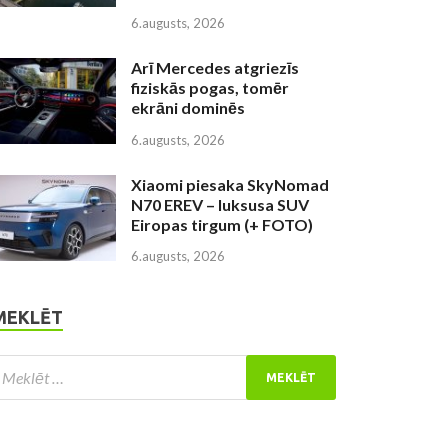
6.augusts, 2026
Arī Mercedes atgriezīs
fiziskās pogas, tomēr
ekrāni dominēs
6.augusts, 2026
Xiaomi piesaka SkyNomad
N70 EREV – luksusa SUV
Eiropas tirgum (+ FOTO)
6.augusts, 2026
MEKLĒT