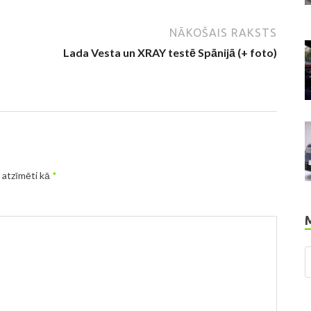
NĀKOŠAIS RAKSTS
Lada Vesta un XRAY testē Spānijā (+ foto)
r atzīmēti kā
*