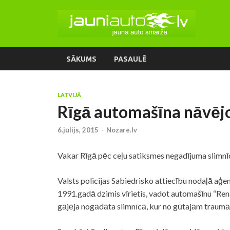
SĀKUMS
PASAULĒ
LATVIJĀ
Rīgā automašīna nāvējo
6.jūlijs, 2015
-
Nozare.lv
Vakar Rīgā pēc ceļu satiksmes negadījuma slimnī
Valsts
policijas
Sabiedrisko attiecību nodaļā aģen
1991.gadā dzimis vīrietis, vadot automašīnu “Rena
gājēja nogādāta slimnīcā, kur no gūtajām traum