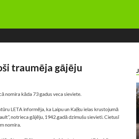
ši traumēja gājēju
cā nomira kāda 73 gadus veca sieviete.
tūru LETA informēja, ka Laipu un Kaļķu ielas krustojumā
ult”, notrieca gājēju, 1942.gadā dzimušu sievieti. Cietusī
ām nomira.