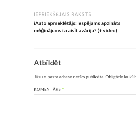
IEPRIEKŠĒJAIS RAKSTS
iAuto apmeklētājs: Iespējams apzināts
mēģinājums izraisīt avāriju? (+ video)
Atbildēt
Jūsu e-pasta adrese netiks publicēta.
Obligātie lauki i
KOMENTĀRS
*