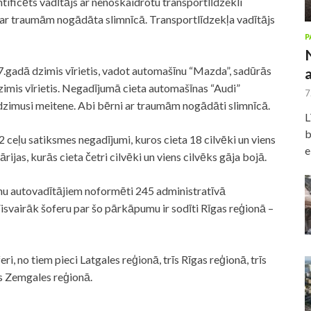
tificēts vadītājs ar nenoskaidrotu transportlīdzekli
a ar traumām nogādāta slimnīcā. Transportlīdzekļa vadītājs
P
7.gadā dzimis vīrietis, vadot automašīnu “Mazda”, sadūrās
zimis vīrietis. Negadījumā cieta automašīnas “Audi”
7
dzimusi meitene. Abi bērni ar traumām nogādāti slimnīcā.
L
b
 ceļu satiksmes negadījumi, kuros cieta 18 cilvēki un viens
e
rijas, kurās cieta četri cilvēki un viens cilvēks gāja bojā.
nu autovadītājiem noformēti 245 administratīvā
Visvairāk šoferu par šo pārkāpumu ir sodīti Rīgas reģionā –
i, no tiem pieci Latgales reģionā, trīs Rīgas reģionā, trīs
s Zemgales reģionā.